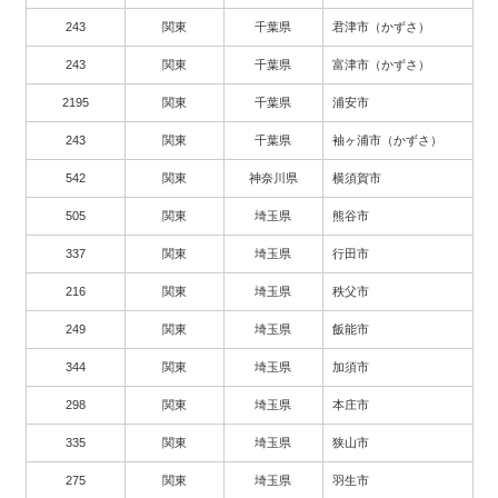
243
関東
千葉県
君津市（かずさ）
243
関東
千葉県
富津市（かずさ）
2195
関東
千葉県
浦安市
243
関東
千葉県
袖ヶ浦市（かずさ）
542
関東
神奈川県
横須賀市
505
関東
埼玉県
熊谷市
337
関東
埼玉県
行田市
216
関東
埼玉県
秩父市
249
関東
埼玉県
飯能市
344
関東
埼玉県
加須市
298
関東
埼玉県
本庄市
335
関東
埼玉県
狭山市
275
関東
埼玉県
羽生市