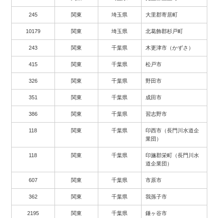
245
関東
埼玉県
大里郡寄居町
10179
関東
埼玉県
北葛飾郡杉戸町
243
関東
千葉県
木更津市（かずさ）
415
関東
千葉県
松戸市
326
関東
千葉県
野田市
351
関東
千葉県
成田市
386
関東
千葉県
習志野市
118
関東
千葉県
印西市（長門川水道企
業団）
118
関東
千葉県
印旛郡栄町（長門川水
道企業団）
607
関東
千葉県
市原市
362
関東
千葉県
我孫子市
2195
関東
千葉県
鎌ヶ谷市