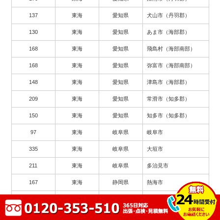
137
東海
愛知県
犬山市（丹羽郡）
130
東海
愛知県
あま市（海部郡）
168
東海
愛知県
飛島村（海部南部）
168
東海
愛知県
弥富市（海部南部）
148
東海
愛知県
津島市（海部郡）
209
東海
愛知県
常滑市（知多郡）
150
東海
愛知県
知多市（知多郡）
97
東海
岐阜県
岐阜市
335
東海
岐阜県
大垣市
211
東海
岐阜県
多治見市
167
東海
静岡県
熱海市
182
東海
愛知県
瀬戸市
263
東海
愛知県
豊川市