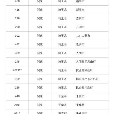
428
関東
埼玉県
越谷市
415
関東
埼玉県
新座市
226
関東
埼玉県
吉川市
290
関東
埼玉県
八潮市
302
関東
埼玉県
ふじみ野市
422
関東
埼玉県
坂戸市
329
関東
埼玉県
入間市
148
関東
埼玉県
入間郡毛呂山町
R02125
関東
埼玉県
比企郡鳩山町
109
関東
埼玉県
比企郡ときがわ町
156
関東
埼玉県
比企郡川島町
448
関東
千葉県
千葉市
2195
関東
千葉県
千葉県
9712
関東
東京都
千代田区