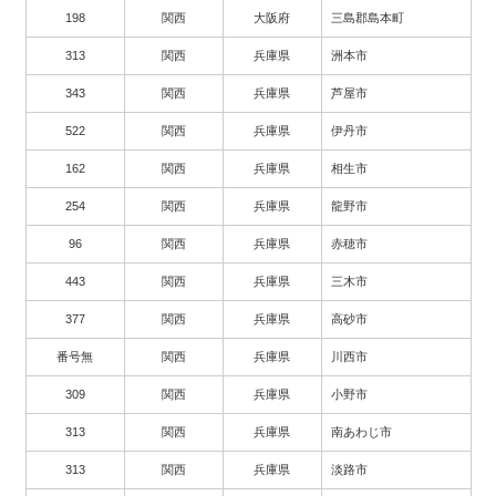
198
関西
大阪府
三島郡島本町
313
関西
兵庫県
洲本市
343
関西
兵庫県
芦屋市
522
関西
兵庫県
伊丹市
162
関西
兵庫県
相生市
254
関西
兵庫県
龍野市
96
関西
兵庫県
赤穂市
443
関西
兵庫県
三木市
377
関西
兵庫県
高砂市
番号無
関西
兵庫県
川西市
309
関西
兵庫県
小野市
313
関西
兵庫県
南あわじ市
313
関西
兵庫県
淡路市