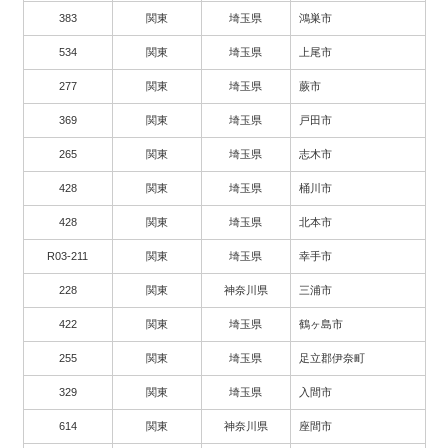
383
関東
埼玉県
鴻巣市
534
関東
埼玉県
上尾市
277
関東
埼玉県
蕨市
369
関東
埼玉県
戸田市
265
関東
埼玉県
志木市
428
関東
埼玉県
桶川市
428
関東
埼玉県
北本市
R03-211
関東
埼玉県
幸手市
228
関東
神奈川県
三浦市
422
関東
埼玉県
鶴ヶ島市
255
関東
埼玉県
足立郡伊奈町
329
関東
埼玉県
入間市
614
関東
神奈川県
座間市