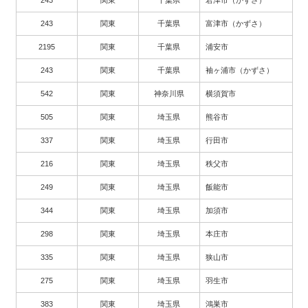
243
関東
千葉県
君津市（かずさ）
243
関東
千葉県
富津市（かずさ）
2195
関東
千葉県
浦安市
243
関東
千葉県
袖ヶ浦市（かずさ）
542
関東
神奈川県
横須賀市
505
関東
埼玉県
熊谷市
337
関東
埼玉県
行田市
216
関東
埼玉県
秩父市
249
関東
埼玉県
飯能市
344
関東
埼玉県
加須市
298
関東
埼玉県
本庄市
335
関東
埼玉県
狭山市
275
関東
埼玉県
羽生市
383
関東
埼玉県
鴻巣市