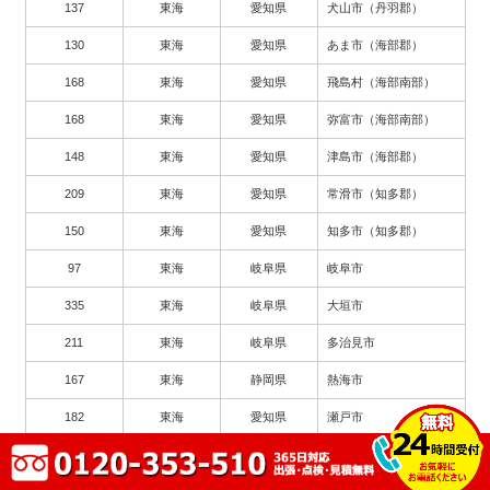
137
東海
愛知県
犬山市（丹羽郡）
130
東海
愛知県
あま市（海部郡）
168
東海
愛知県
飛島村（海部南部）
168
東海
愛知県
弥富市（海部南部）
148
東海
愛知県
津島市（海部郡）
209
東海
愛知県
常滑市（知多郡）
150
東海
愛知県
知多市（知多郡）
97
東海
岐阜県
岐阜市
335
東海
岐阜県
大垣市
211
東海
岐阜県
多治見市
167
東海
静岡県
熱海市
182
東海
愛知県
瀬戸市
263
東海
愛知県
豊川市