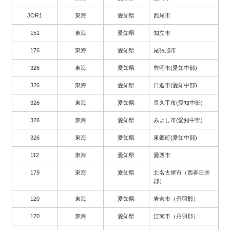
JOR1
東海
愛知県
西尾市
151
東海
愛知県
知立市
176
東海
愛知県
尾張旭市
326
東海
愛知県
豊明市(愛知中部)
326
東海
愛知県
日進市(愛知中部)
326
東海
愛知県
長久手市(愛知中部)
326
東海
愛知県
みよし市(愛知中部)
326
東海
愛知県
東郷町(愛知中部)
112
東海
愛知県
愛西市
179
東海
愛知県
北名古屋市（西春日井
郡）
120
東海
愛知県
岩倉市（丹羽郡）
170
東海
愛知県
江南市（丹羽郡）