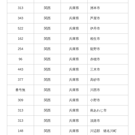
313
関西
兵庫県
洲本市
343
関西
兵庫県
芦屋市
522
関西
兵庫県
伊丹市
162
関西
兵庫県
相生市
254
関西
兵庫県
龍野市
96
関西
兵庫県
赤穂市
443
関西
兵庫県
三木市
377
関西
兵庫県
高砂市
番号無
関西
兵庫県
川西市
309
関西
兵庫県
小野市
313
関西
兵庫県
南あわじ市
313
関西
兵庫県
淡路市
148
関西
兵庫県
川辺郡 猪名川町