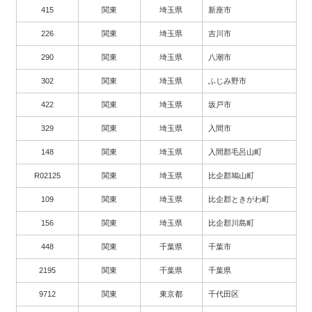
415
関東
埼玉県
新座市
226
関東
埼玉県
吉川市
290
関東
埼玉県
八潮市
302
関東
埼玉県
ふじみ野市
422
関東
埼玉県
坂戸市
329
関東
埼玉県
入間市
148
関東
埼玉県
入間郡毛呂山町
R02125
関東
埼玉県
比企郡鳩山町
109
関東
埼玉県
比企郡ときがわ町
156
関東
埼玉県
比企郡川島町
448
関東
千葉県
千葉市
2195
関東
千葉県
千葉県
9712
関東
東京都
千代田区