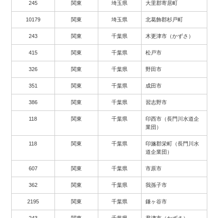
245
関東
埼玉県
大里郡寄居町
10179
関東
埼玉県
北葛飾郡杉戸町
243
関東
千葉県
木更津市（かずさ）
415
関東
千葉県
松戸市
326
関東
千葉県
野田市
351
関東
千葉県
成田市
386
関東
千葉県
習志野市
118
関東
千葉県
印西市（長門川水道企
業団）
118
関東
千葉県
印旛郡栄町（長門川水
道企業団）
607
関東
千葉県
市原市
362
関東
千葉県
我孫子市
2195
関東
千葉県
鎌ヶ谷市