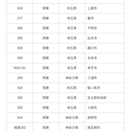
534
関東
埼玉県
上尾市
277
関東
埼玉県
蕨市
369
関東
埼玉県
戸田市
265
関東
埼玉県
志木市
428
関東
埼玉県
桶川市
428
関東
埼玉県
北本市
R03-211
関東
埼玉県
幸手市
228
関東
神奈川県
三浦市
422
関東
埼玉県
鶴ヶ島市
255
関東
埼玉県
足立郡伊奈町
329
関東
埼玉県
入間市
614
関東
神奈川県
座間市
南第252
関東
神奈川県
南足柄市