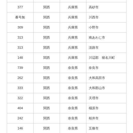
377
関西
兵庫県
高砂市
番号無
関西
兵庫県
川西市
309
関西
兵庫県
小野市
313
関西
兵庫県
南あわじ市
313
関西
兵庫県
淡路市
148
関西
兵庫県
川辺郡 猪名川町
739
関西
奈良県
奈良市
262
関西
奈良県
大和高田市
333
関西
奈良県
大和郡山市
322
関西
奈良県
天理市
404
関西
奈良県
橿原市
242
関西
奈良県
桜井市
146
関西
奈良県
五條市