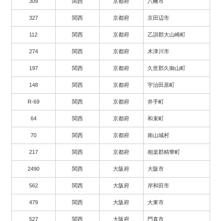
309
関西
京都府
八幡市
327
関西
京都府
京田辺市
112
関西
京都府
乙訓郡大山崎町
274
関西
京都府
木津川市
197
関西
京都府
久世郡久御山町
148
関西
京都府
宇治田原町
R-69
関西
京都府
井手町
64
関西
京都府
和束町
70
関西
京都府
南山城村
217
関西
京都府
相楽郡精華町
2490
関西
大阪府
大阪市
562
関西
大阪府
岸和田市
479
関西
大阪府
大東市
527
関西
大阪府
門真市