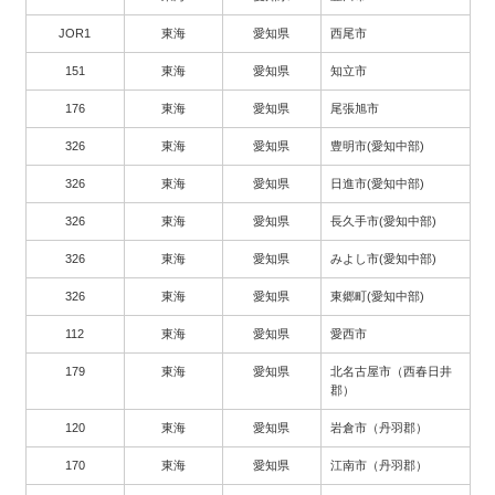
JOR1
東海
愛知県
西尾市
151
東海
愛知県
知立市
176
東海
愛知県
尾張旭市
326
東海
愛知県
豊明市(愛知中部)
326
東海
愛知県
日進市(愛知中部)
326
東海
愛知県
長久手市(愛知中部)
326
東海
愛知県
みよし市(愛知中部)
326
東海
愛知県
東郷町(愛知中部)
112
東海
愛知県
愛西市
179
東海
愛知県
北名古屋市（西春日井
郡）
120
東海
愛知県
岩倉市（丹羽郡）
170
東海
愛知県
江南市（丹羽郡）