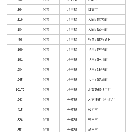
264
関東
埼玉県
日高市
218
関東
埼玉県
入間郡三芳町
104
関東
埼玉県
入間郡越生町
56
関東
埼玉県
秩父郡東秩父村
169
関東
埼玉県
児玉郡美里町
161
関東
埼玉県
児玉郡神川町
204
関東
埼玉県
児玉郡上里町
245
関東
埼玉県
大里郡寄居町
10179
関東
埼玉県
北葛飾郡杉戸町
243
関東
千葉県
木更津市（かずさ）
415
関東
千葉県
松戸市
326
関東
千葉県
野田市
351
関東
千葉県
成田市