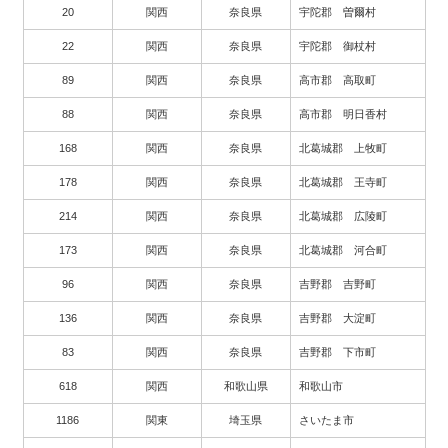
20
関西
奈良県
宇陀郡 曽爾村
22
関西
奈良県
宇陀郡 御杖村
89
関西
奈良県
高市郡 高取町
88
関西
奈良県
高市郡 明日香村
168
関西
奈良県
北葛城郡 上牧町
178
関西
奈良県
北葛城郡 王寺町
214
関西
奈良県
北葛城郡 広陵町
173
関西
奈良県
北葛城郡 河合町
96
関西
奈良県
吉野郡 吉野町
136
関西
奈良県
吉野郡 大淀町
83
関西
奈良県
吉野郡 下市町
618
関西
和歌山県
和歌山市
1186
関東
埼玉県
さいたま市