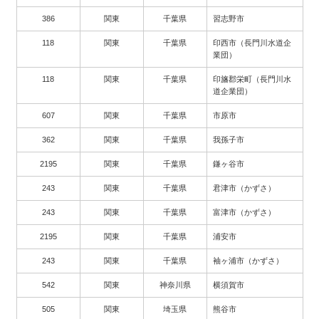
386
関東
千葉県
習志野市
118
関東
千葉県
印西市（長門川水道企
業団）
118
関東
千葉県
印旛郡栄町（長門川水
道企業団）
607
関東
千葉県
市原市
362
関東
千葉県
我孫子市
2195
関東
千葉県
鎌ヶ谷市
243
関東
千葉県
君津市（かずさ）
243
関東
千葉県
富津市（かずさ）
2195
関東
千葉県
浦安市
243
関東
千葉県
袖ヶ浦市（かずさ）
542
関東
神奈川県
横須賀市
505
関東
埼玉県
熊谷市