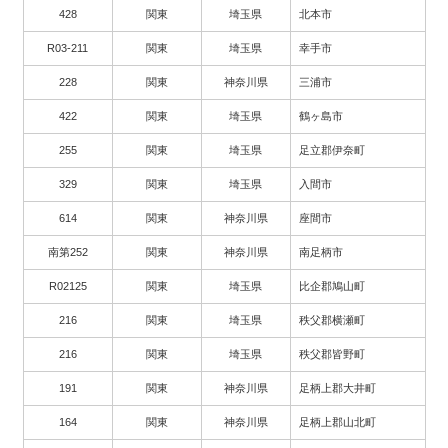
428
関東
埼玉県
北本市
R03-211
関東
埼玉県
幸手市
228
関東
神奈川県
三浦市
422
関東
埼玉県
鶴ヶ島市
255
関東
埼玉県
足立郡伊奈町
329
関東
埼玉県
入間市
614
関東
神奈川県
座間市
南第252
関東
神奈川県
南足柄市
R02125
関東
埼玉県
比企郡鳩山町
216
関東
埼玉県
秩父郡横瀬町
216
関東
埼玉県
秩父郡皆野町
191
関東
神奈川県
足柄上郡大井町
164
関東
神奈川県
足柄上郡山北町