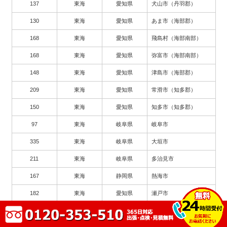
137
東海
愛知県
犬山市（丹羽郡）
130
東海
愛知県
あま市（海部郡）
168
東海
愛知県
飛島村（海部南部）
168
東海
愛知県
弥富市（海部南部）
148
東海
愛知県
津島市（海部郡）
209
東海
愛知県
常滑市（知多郡）
150
東海
愛知県
知多市（知多郡）
97
東海
岐阜県
岐阜市
335
東海
岐阜県
大垣市
211
東海
岐阜県
多治見市
167
東海
静岡県
熱海市
182
東海
愛知県
瀬戸市
263
東海
愛知県
豊川市