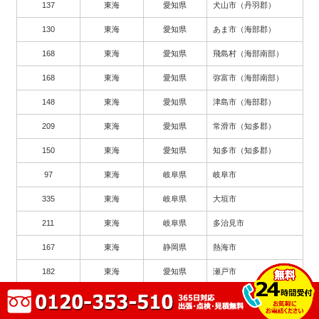
137
東海
愛知県
犬山市（丹羽郡）
130
東海
愛知県
あま市（海部郡）
168
東海
愛知県
飛島村（海部南部）
168
東海
愛知県
弥富市（海部南部）
148
東海
愛知県
津島市（海部郡）
209
東海
愛知県
常滑市（知多郡）
150
東海
愛知県
知多市（知多郡）
97
東海
岐阜県
岐阜市
335
東海
岐阜県
大垣市
211
東海
岐阜県
多治見市
167
東海
静岡県
熱海市
182
東海
愛知県
瀬戸市
263
東海
愛知県
豊川市