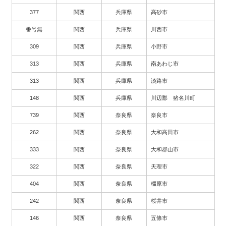
377
関西
兵庫県
高砂市
番号無
関西
兵庫県
川西市
309
関西
兵庫県
小野市
313
関西
兵庫県
南あわじ市
313
関西
兵庫県
淡路市
148
関西
兵庫県
川辺郡 猪名川町
739
関西
奈良県
奈良市
262
関西
奈良県
大和高田市
333
関西
奈良県
大和郡山市
322
関西
奈良県
天理市
404
関西
奈良県
橿原市
242
関西
奈良県
桜井市
146
関西
奈良県
五條市