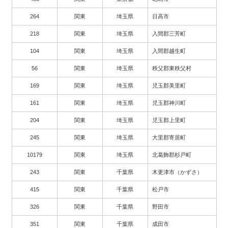
264
関東
埼玉県
日高市
218
関東
埼玉県
入間郡三芳町
104
関東
埼玉県
入間郡越生町
56
関東
埼玉県
秩父郡東秩父村
169
関東
埼玉県
児玉郡美里町
161
関東
埼玉県
児玉郡神川町
204
関東
埼玉県
児玉郡上里町
245
関東
埼玉県
大里郡寄居町
10179
関東
埼玉県
北葛飾郡杉戸町
243
関東
千葉県
木更津市（かずさ）
415
関東
千葉県
松戸市
326
関東
千葉県
野田市
351
関東
千葉県
成田市