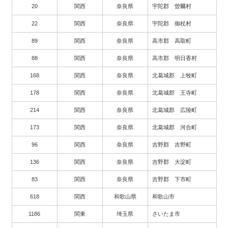
20
関西
奈良県
宇陀郡 曽爾村
22
関西
奈良県
宇陀郡 御杖村
89
関西
奈良県
高市郡 高取町
88
関西
奈良県
高市郡 明日香村
168
関西
奈良県
北葛城郡 上牧町
178
関西
奈良県
北葛城郡 王寺町
214
関西
奈良県
北葛城郡 広陵町
173
関西
奈良県
北葛城郡 河合町
96
関西
奈良県
吉野郡 吉野町
136
関西
奈良県
吉野郡 大淀町
83
関西
奈良県
吉野郡 下市町
618
関西
和歌山県
和歌山市
1186
関東
埼玉県
さいたま市