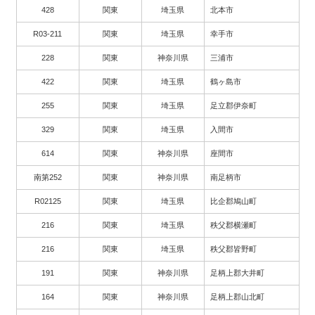
428
関東
埼玉県
北本市
R03-211
関東
埼玉県
幸手市
228
関東
神奈川県
三浦市
422
関東
埼玉県
鶴ヶ島市
255
関東
埼玉県
足立郡伊奈町
329
関東
埼玉県
入間市
614
関東
神奈川県
座間市
南第252
関東
神奈川県
南足柄市
R02125
関東
埼玉県
比企郡鳩山町
216
関東
埼玉県
秩父郡横瀬町
216
関東
埼玉県
秩父郡皆野町
191
関東
神奈川県
足柄上郡大井町
164
関東
神奈川県
足柄上郡山北町