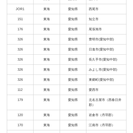
JOR1
東海
愛知県
西尾市
151
東海
愛知県
知立市
176
東海
愛知県
尾張旭市
326
東海
愛知県
豊明市(愛知中部)
326
東海
愛知県
日進市(愛知中部)
326
東海
愛知県
長久手市(愛知中部)
326
東海
愛知県
みよし市(愛知中部)
326
東海
愛知県
東郷町(愛知中部)
112
東海
愛知県
愛西市
179
東海
愛知県
北名古屋市（西春日井
郡）
120
東海
愛知県
岩倉市（丹羽郡）
170
東海
愛知県
江南市（丹羽郡）