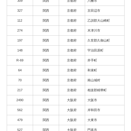
309
関西
京都府
八幡市
327
関西
京都府
京田辺市
112
関西
京都府
乙訓郡大山崎町
274
関西
京都府
木津川市
197
関西
京都府
久世郡久御山町
148
関西
京都府
宇治田原町
R-69
関西
京都府
井手町
64
関西
京都府
和束町
70
関西
京都府
南山城村
217
関西
京都府
相楽郡精華町
2490
関西
大阪府
大阪市
562
関西
大阪府
岸和田市
479
関西
大阪府
大東市
527
関西
大阪府
門真市