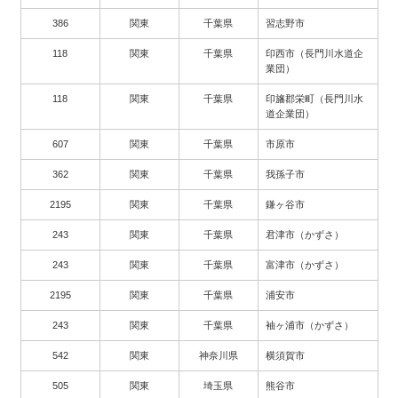
386
関東
千葉県
習志野市
118
関東
千葉県
印西市（長門川水道企
業団）
118
関東
千葉県
印旛郡栄町（長門川水
道企業団）
607
関東
千葉県
市原市
362
関東
千葉県
我孫子市
2195
関東
千葉県
鎌ヶ谷市
243
関東
千葉県
君津市（かずさ）
243
関東
千葉県
富津市（かずさ）
2195
関東
千葉県
浦安市
243
関東
千葉県
袖ヶ浦市（かずさ）
542
関東
神奈川県
横須賀市
505
関東
埼玉県
熊谷市