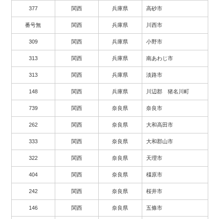
377
関西
兵庫県
高砂市
番号無
関西
兵庫県
川西市
309
関西
兵庫県
小野市
313
関西
兵庫県
南あわじ市
313
関西
兵庫県
淡路市
148
関西
兵庫県
川辺郡 猪名川町
739
関西
奈良県
奈良市
262
関西
奈良県
大和高田市
333
関西
奈良県
大和郡山市
322
関西
奈良県
天理市
404
関西
奈良県
橿原市
242
関西
奈良県
桜井市
146
関西
奈良県
五條市