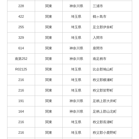
228
関東
神奈川県
三浦市
422
関東
埼玉県
鶴ヶ島市
255
関東
埼玉県
足立郡伊奈町
329
関東
埼玉県
入間市
614
関東
神奈川県
座間市
南第252
関東
神奈川県
南足柄市
R02125
関東
埼玉県
比企郡鳩山町
216
関東
埼玉県
秩父郡横瀬町
216
関東
埼玉県
秩父郡皆野町
191
関東
神奈川県
足柄上郡大井町
164
関東
神奈川県
足柄上郡山北町
216
関東
埼玉県
秩父郡長瀞町
216
関東
埼玉県
秩父郡小鹿野町