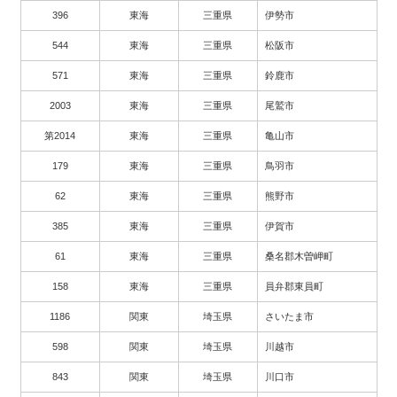
396
東海
三重県
伊勢市
544
東海
三重県
松阪市
571
東海
三重県
鈴鹿市
2003
東海
三重県
尾鷲市
第2014
東海
三重県
亀山市
179
東海
三重県
鳥羽市
62
東海
三重県
熊野市
385
東海
三重県
伊賀市
61
東海
三重県
桑名郡木曽岬町
158
東海
三重県
員弁郡東員町
1186
関東
埼玉県
さいたま市
598
関東
埼玉県
川越市
843
関東
埼玉県
川口市