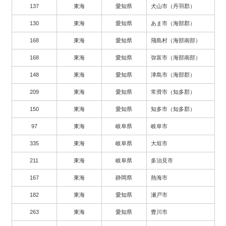
137
東海
愛知県
犬山市（丹羽郡）
130
東海
愛知県
あま市（海部郡）
168
東海
愛知県
飛島村（海部南部）
168
東海
愛知県
弥富市（海部南部）
148
東海
愛知県
津島市（海部郡）
209
東海
愛知県
常滑市（知多郡）
150
東海
愛知県
知多市（知多郡）
97
東海
岐阜県
岐阜市
335
東海
岐阜県
大垣市
211
東海
岐阜県
多治見市
167
東海
静岡県
熱海市
182
東海
愛知県
瀬戸市
263
東海
愛知県
豊川市