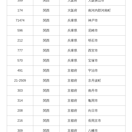
359
関西
大阪府
大阪狭山市
174
関西
大阪府
南河内郡河南町
71474
関西
兵庫県
神戸市
596
関西
兵庫県
尼崎市
212
関西
兵庫県
明石市
777
関西
兵庫県
西宮市
570
関西
兵庫県
宝塚市
491
関西
京都府
宇治市
21-2509
関西
京都府
京丹波町
303
関西
京都府
南丹市
314
関西
京都府
亀岡市
208
関西
京都府
向日市
216
関西
京都府
長岡京市
309
関西
京都府
八幡市