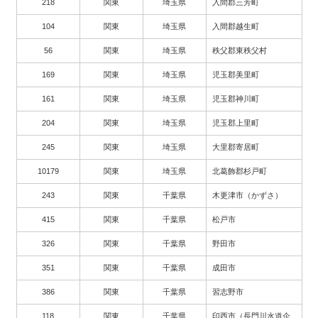
218
関東
埼玉県
入間郡三芳町
104
関東
埼玉県
入間郡越生町
56
関東
埼玉県
秩父郡東秩父村
169
関東
埼玉県
児玉郡美里町
161
関東
埼玉県
児玉郡神川町
204
関東
埼玉県
児玉郡上里町
245
関東
埼玉県
大里郡寄居町
10179
関東
埼玉県
北葛飾郡杉戸町
243
関東
千葉県
木更津市（かずさ）
415
関東
千葉県
松戸市
326
関東
千葉県
野田市
351
関東
千葉県
成田市
386
関東
千葉県
習志野市
118
関東
千葉県
印西市（長門川水道企