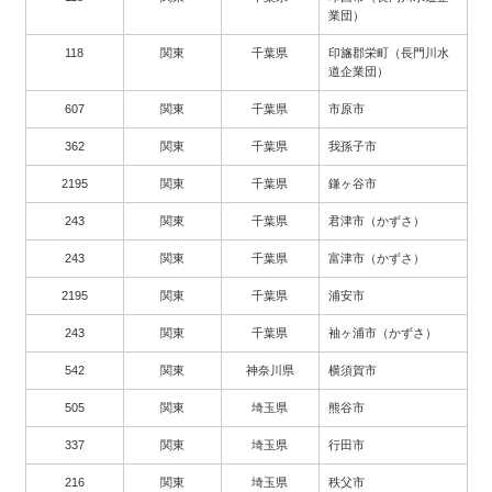
業団）
118
関東
千葉県
印旛郡栄町（長門川水
道企業団）
607
関東
千葉県
市原市
362
関東
千葉県
我孫子市
2195
関東
千葉県
鎌ヶ谷市
243
関東
千葉県
君津市（かずさ）
243
関東
千葉県
富津市（かずさ）
2195
関東
千葉県
浦安市
243
関東
千葉県
袖ヶ浦市（かずさ）
542
関東
神奈川県
横須賀市
505
関東
埼玉県
熊谷市
337
関東
埼玉県
行田市
216
関東
埼玉県
秩父市