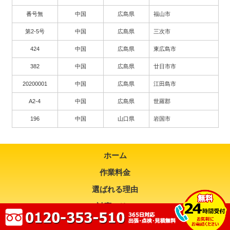
番号無
中国
広島県
福山市
第2-5号
中国
広島県
三次市
424
中国
広島県
東広島市
382
中国
広島県
廿日市市
20200001
中国
広島県
江田島市
A2-4
中国
広島県
世羅郡
196
中国
山口県
岩国市
ホーム
作業料金
選ばれる理由
対応エリア
お問い合わせ