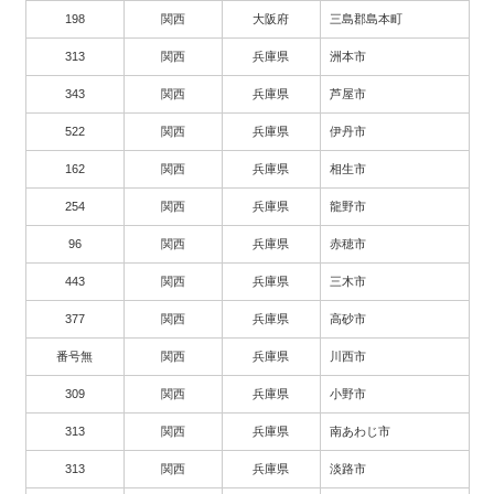
198
関西
大阪府
三島郡島本町
313
関西
兵庫県
洲本市
343
関西
兵庫県
芦屋市
522
関西
兵庫県
伊丹市
162
関西
兵庫県
相生市
254
関西
兵庫県
龍野市
96
関西
兵庫県
赤穂市
443
関西
兵庫県
三木市
377
関西
兵庫県
高砂市
番号無
関西
兵庫県
川西市
309
関西
兵庫県
小野市
313
関西
兵庫県
南あわじ市
313
関西
兵庫県
淡路市