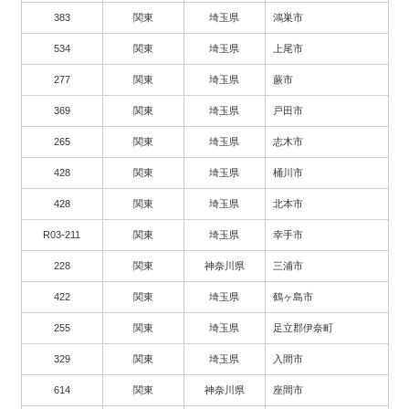
383
関東
埼玉県
鴻巣市
534
関東
埼玉県
上尾市
277
関東
埼玉県
蕨市
369
関東
埼玉県
戸田市
265
関東
埼玉県
志木市
428
関東
埼玉県
桶川市
428
関東
埼玉県
北本市
R03-211
関東
埼玉県
幸手市
228
関東
神奈川県
三浦市
422
関東
埼玉県
鶴ヶ島市
255
関東
埼玉県
足立郡伊奈町
329
関東
埼玉県
入間市
614
関東
神奈川県
座間市