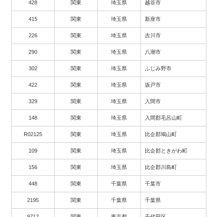
428
関東
埼玉県
越谷市
415
関東
埼玉県
新座市
226
関東
埼玉県
吉川市
290
関東
埼玉県
八潮市
302
関東
埼玉県
ふじみ野市
422
関東
埼玉県
坂戸市
329
関東
埼玉県
入間市
148
関東
埼玉県
入間郡毛呂山町
R02125
関東
埼玉県
比企郡鳩山町
109
関東
埼玉県
比企郡ときがわ町
156
関東
埼玉県
比企郡川島町
448
関東
千葉県
千葉市
2195
関東
千葉県
千葉県
9712
関東
東京都
千代田区