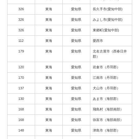
326
東海
愛知県
長久手市(愛知中部)
326
東海
愛知県
みよし市(愛知中部)
326
東海
愛知県
東郷町(愛知中部)
112
東海
愛知県
愛西市
179
東海
愛知県
北名古屋市（西春日井
郡）
120
東海
愛知県
岩倉市（丹羽郡）
170
東海
愛知県
江南市（丹羽郡）
137
東海
愛知県
犬山市（丹羽郡）
130
東海
愛知県
あま市（海部郡）
168
東海
愛知県
飛島村（海部南部）
168
東海
愛知県
弥富市（海部南部）
148
東海
愛知県
津島市（海部郡）