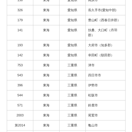
326
東海
愛知県
長久手市(愛知中部)
179
東海
愛知県
豊山町（西春日井郡）
141
東海
愛知県
扶桑、大口町（丹羽
郡）
193
東海
愛知県
大府市（知多郡）
142
東海
愛知県
幸田町（額田郡）
753
東海
三重県
津市
543
東海
三重県
四日市市
396
東海
三重県
伊勢市
544
東海
三重県
松阪市
571
東海
三重県
鈴鹿市
2003
東海
三重県
尾鷲市
第2014
東海
三重県
亀山市