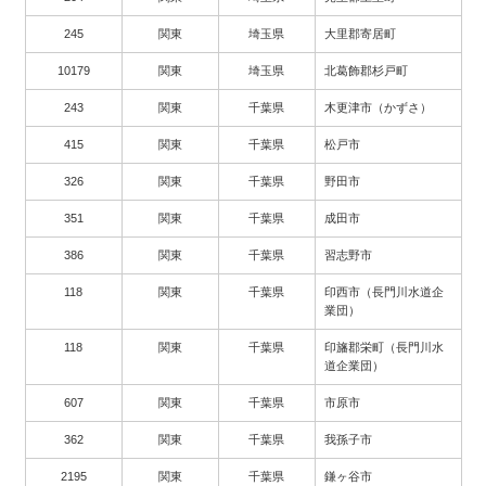
245
関東
埼玉県
大里郡寄居町
10179
関東
埼玉県
北葛飾郡杉戸町
243
関東
千葉県
木更津市（かずさ）
415
関東
千葉県
松戸市
326
関東
千葉県
野田市
351
関東
千葉県
成田市
386
関東
千葉県
習志野市
118
関東
千葉県
印西市（長門川水道企
業団）
118
関東
千葉県
印旛郡栄町（長門川水
道企業団）
607
関東
千葉県
市原市
362
関東
千葉県
我孫子市
2195
関東
千葉県
鎌ヶ谷市