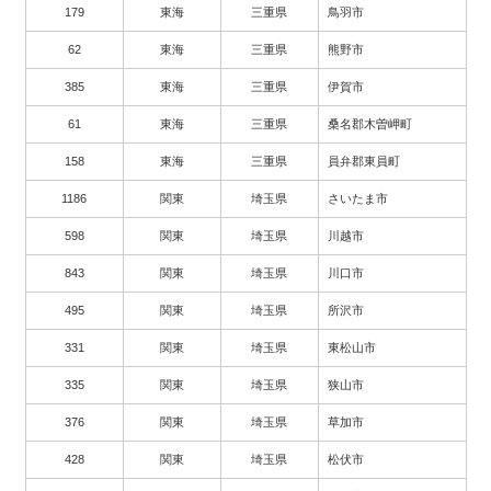
179
東海
三重県
鳥羽市
62
東海
三重県
熊野市
385
東海
三重県
伊賀市
61
東海
三重県
桑名郡木曽岬町
158
東海
三重県
員弁郡東員町
1186
関東
埼玉県
さいたま市
598
関東
埼玉県
川越市
843
関東
埼玉県
川口市
495
関東
埼玉県
所沢市
331
関東
埼玉県
東松山市
335
関東
埼玉県
狭山市
376
関東
埼玉県
草加市
428
関東
埼玉県
松伏市