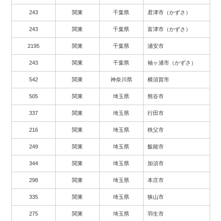
243
関東
千葉県
君津市（かずさ）
243
関東
千葉県
富津市（かずさ）
2195
関東
千葉県
浦安市
243
関東
千葉県
袖ヶ浦市（かずさ）
542
関東
神奈川県
横須賀市
505
関東
埼玉県
熊谷市
337
関東
埼玉県
行田市
216
関東
埼玉県
秩父市
249
関東
埼玉県
飯能市
344
関東
埼玉県
加須市
298
関東
埼玉県
本庄市
335
関東
埼玉県
狭山市
275
関東
埼玉県
羽生市