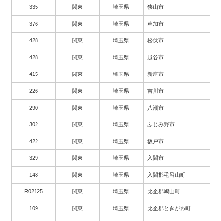
335
関東
埼玉県
狭山市
376
関東
埼玉県
草加市
428
関東
埼玉県
松伏市
428
関東
埼玉県
越谷市
415
関東
埼玉県
新座市
226
関東
埼玉県
吉川市
290
関東
埼玉県
八潮市
302
関東
埼玉県
ふじみ野市
422
関東
埼玉県
坂戸市
329
関東
埼玉県
入間市
148
関東
埼玉県
入間郡毛呂山町
R02125
関東
埼玉県
比企郡鳩山町
109
関東
埼玉県
比企郡ときがわ町