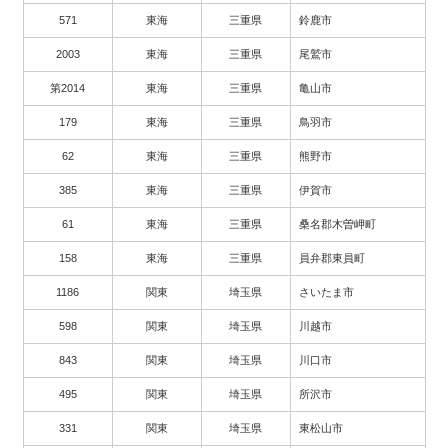
571
東海
三重県
鈴鹿市
2003
東海
三重県
尾鷲市
第2014
東海
三重県
亀山市
179
東海
三重県
鳥羽市
62
東海
三重県
熊野市
385
東海
三重県
伊賀市
61
東海
三重県
桑名郡木曽岬町
158
東海
三重県
員弁郡東員町
1186
関東
埼玉県
さいたま市
598
関東
埼玉県
川越市
843
関東
埼玉県
川口市
495
関東
埼玉県
所沢市
331
関東
埼玉県
東松山市