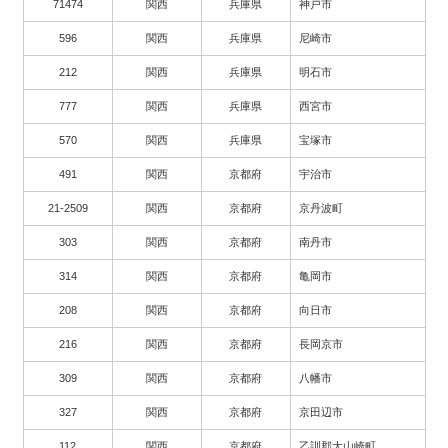
71474
関西
兵庫県
神戸市
596
関西
兵庫県
尼崎市
212
関西
兵庫県
明石市
777
関西
兵庫県
西宮市
570
関西
兵庫県
宝塚市
491
関西
京都府
宇治市
21-2509
関西
京都府
京丹波町
303
関西
京都府
南丹市
314
関西
京都府
亀岡市
208
関西
京都府
向日市
216
関西
京都府
長岡京市
309
関西
京都府
八幡市
327
関西
京都府
京田辺市
112
関西
京都府
乙訓郡大山崎町