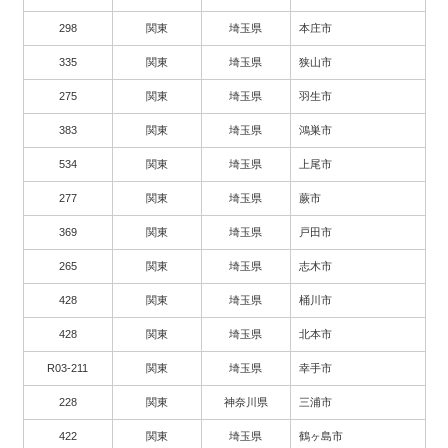
298
関東
埼玉県
本庄市
335
関東
埼玉県
狭山市
275
関東
埼玉県
羽生市
383
関東
埼玉県
鴻巣市
534
関東
埼玉県
上尾市
277
関東
埼玉県
蕨市
369
関東
埼玉県
戸田市
265
関東
埼玉県
志木市
428
関東
埼玉県
桶川市
428
関東
埼玉県
北本市
R03-211
関東
埼玉県
幸手市
228
関東
神奈川県
三浦市
422
関東
埼玉県
鶴ヶ島市