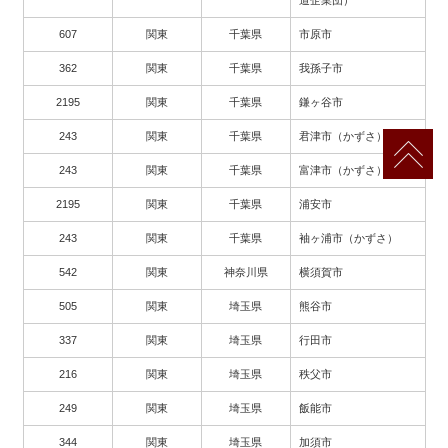
道企業団）
607
関東
千葉県
市原市
362
関東
千葉県
我孫子市
2195
関東
千葉県
鎌ヶ谷市
243
関東
千葉県
君津市（かずさ）
243
関東
千葉県
富津市（かずさ）
2195
関東
千葉県
浦安市
243
関東
千葉県
袖ヶ浦市（かずさ）
542
関東
神奈川県
横須賀市
505
関東
埼玉県
熊谷市
337
関東
埼玉県
行田市
216
関東
埼玉県
秩父市
249
関東
埼玉県
飯能市
344
関東
埼玉県
加須市