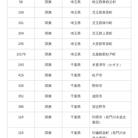
56
関東
埼玉県
秩父郡東秩父村
169
関東
埼玉県
児玉郡美里町
161
関東
埼玉県
児玉郡神川町
204
関東
埼玉県
児玉郡上里町
245
関東
埼玉県
大里郡寄居町
10179
関東
埼玉県
北葛飾郡杉戸町
243
関東
千葉県
木更津市（かずさ）
415
関東
千葉県
松戸市
326
関東
千葉県
野田市
351
関東
千葉県
成田市
386
関東
千葉県
習志野市
118
関東
千葉県
印西市（長門川水道企
業団）
118
関東
千葉県
印旛郡栄町（長門川水