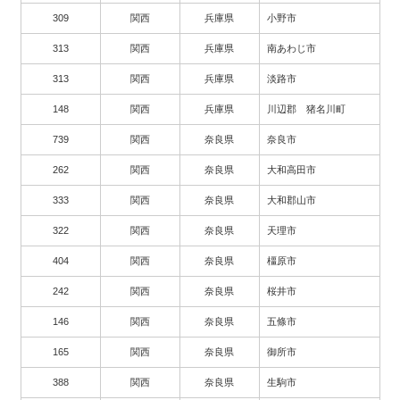
309
関西
兵庫県
小野市
313
関西
兵庫県
南あわじ市
313
関西
兵庫県
淡路市
148
関西
兵庫県
川辺郡 猪名川町
739
関西
奈良県
奈良市
262
関西
奈良県
大和高田市
333
関西
奈良県
大和郡山市
322
関西
奈良県
天理市
404
関西
奈良県
橿原市
242
関西
奈良県
桜井市
146
関西
奈良県
五條市
165
関西
奈良県
御所市
388
関西
奈良県
生駒市