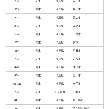
298
関東
埼玉県
本庄市
335
関東
埼玉県
狭山市
275
関東
埼玉県
羽生市
383
関東
埼玉県
鴻巣市
534
関東
埼玉県
上尾市
277
関東
埼玉県
蕨市
369
関東
埼玉県
戸田市
265
関東
埼玉県
志木市
428
関東
埼玉県
桶川市
428
関東
埼玉県
北本市
R03-211
関東
埼玉県
幸手市
228
関東
神奈川県
三浦市
422
関東
埼玉県
鶴ヶ島市
255
関東
埼玉県
足立郡伊奈町