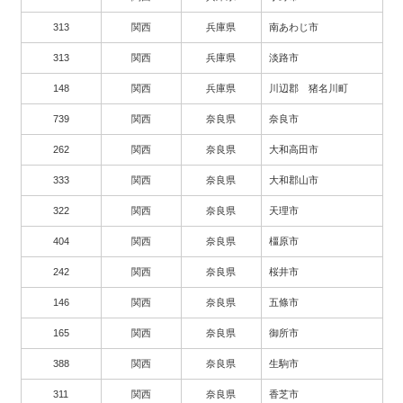
313
関西
兵庫県
南あわじ市
313
関西
兵庫県
淡路市
148
関西
兵庫県
川辺郡 猪名川町
739
関西
奈良県
奈良市
262
関西
奈良県
大和高田市
333
関西
奈良県
大和郡山市
322
関西
奈良県
天理市
404
関西
奈良県
橿原市
242
関西
奈良県
桜井市
146
関西
奈良県
五條市
165
関西
奈良県
御所市
388
関西
奈良県
生駒市
311
関西
奈良県
香芝市