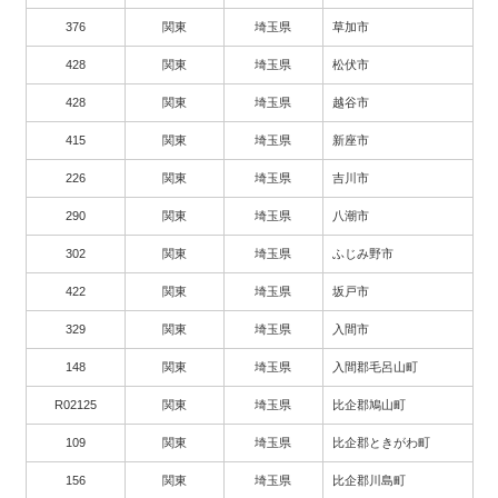
376
関東
埼玉県
草加市
428
関東
埼玉県
松伏市
428
関東
埼玉県
越谷市
415
関東
埼玉県
新座市
226
関東
埼玉県
吉川市
290
関東
埼玉県
八潮市
302
関東
埼玉県
ふじみ野市
422
関東
埼玉県
坂戸市
329
関東
埼玉県
入間市
148
関東
埼玉県
入間郡毛呂山町
R02125
関東
埼玉県
比企郡鳩山町
109
関東
埼玉県
比企郡ときがわ町
156
関東
埼玉県
比企郡川島町