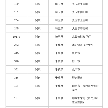
169
関東
埼玉県
児玉郡美里町
161
関東
埼玉県
児玉郡神川町
204
関東
埼玉県
児玉郡上里町
245
関東
埼玉県
大里郡寄居町
10179
関東
埼玉県
北葛飾郡杉戸町
243
関東
千葉県
木更津市（かずさ）
415
関東
千葉県
松戸市
326
関東
千葉県
野田市
351
関東
千葉県
成田市
386
関東
千葉県
習志野市
118
関東
千葉県
印西市（長門川水道企
業団）
118
関東
千葉県
印旛郡栄町（長門川水
道企業団）