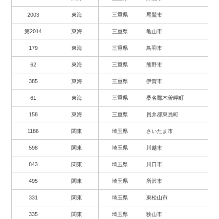
2003
東海
三重県
尾鷲市
第2014
東海
三重県
亀山市
179
東海
三重県
鳥羽市
62
東海
三重県
熊野市
385
東海
三重県
伊賀市
61
東海
三重県
桑名郡木曽岬町
158
東海
三重県
員弁郡東員町
1186
関東
埼玉県
さいたま市
598
関東
埼玉県
川越市
843
関東
埼玉県
川口市
495
関東
埼玉県
所沢市
331
関東
埼玉県
東松山市
335
関東
埼玉県
狭山市