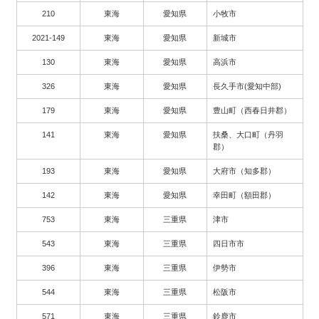
210
東海
愛知県
小牧市
2021-149
東海
愛知県
新城市
130
東海
愛知県
高浜市
326
東海
愛知県
長久手市(愛知中部)
179
東海
愛知県
豊山町（西春日井郡）
141
東海
愛知県
扶桑、大口町（丹羽
郡）
193
東海
愛知県
大府市（知多郡）
142
東海
愛知県
幸田町（額田郡）
753
東海
三重県
津市
543
東海
三重県
四日市市
396
東海
三重県
伊勢市
544
東海
三重県
松阪市
571
東海
三重県
鈴鹿市