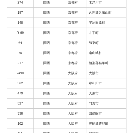
274
関西
京都府
木津川市
197
関西
京都府
久世郡久御山町
148
関西
京都府
宇治田原町
R-69
関西
京都府
井手町
64
関西
京都府
和束町
70
関西
京都府
南山城村
217
関西
京都府
相楽郡精華町
2490
関西
大阪府
大阪市
562
関西
大阪府
岸和田市
479
関西
大阪府
大東市
527
関西
大阪府
門真市
338
関西
大阪府
四條畷市
102
関西
大阪府
豊能郡豊能町