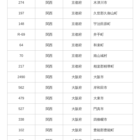
274
関西
京都府
木津川市
197
関西
京都府
久世郡久御山町
148
関西
京都府
宇治田原町
R-69
関西
京都府
井手町
64
関西
京都府
和束町
70
関西
京都府
南山城村
217
関西
京都府
相楽郡精華町
2490
関西
大阪府
大阪市
562
関西
大阪府
岸和田市
479
関西
大阪府
大東市
527
関西
大阪府
門真市
338
関西
大阪府
四條畷市
102
関西
大阪府
豊能郡豊能町