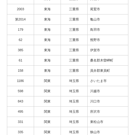
2003
東海
三重県
尾鷲市
第2014
東海
三重県
亀山市
179
東海
三重県
鳥羽市
62
東海
三重県
熊野市
385
東海
三重県
伊賀市
61
東海
三重県
桑名郡木曽岬町
158
東海
三重県
員弁郡東員町
1186
関東
埼玉県
さいたま市
598
関東
埼玉県
川越市
843
関東
埼玉県
川口市
495
関東
埼玉県
所沢市
331
関東
埼玉県
東松山市
335
関東
埼玉県
狭山市