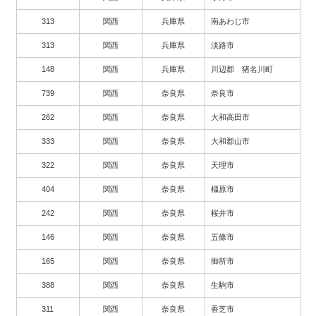
313
関西
兵庫県
南あわじ市
313
関西
兵庫県
淡路市
148
関西
兵庫県
川辺郡 猪名川町
739
関西
奈良県
奈良市
262
関西
奈良県
大和高田市
333
関西
奈良県
大和郡山市
322
関西
奈良県
天理市
404
関西
奈良県
橿原市
242
関西
奈良県
桜井市
146
関西
奈良県
五條市
165
関西
奈良県
御所市
388
関西
奈良県
生駒市
311
関西
奈良県
香芝市