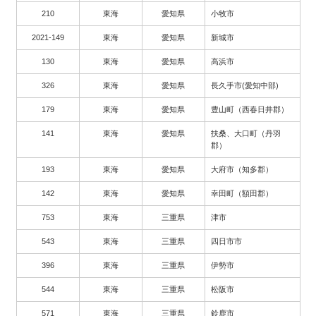
210
東海
愛知県
小牧市
2021-149
東海
愛知県
新城市
130
東海
愛知県
高浜市
326
東海
愛知県
長久手市(愛知中部)
179
東海
愛知県
豊山町（西春日井郡）
141
東海
愛知県
扶桑、大口町（丹羽
郡）
193
東海
愛知県
大府市（知多郡）
142
東海
愛知県
幸田町（額田郡）
753
東海
三重県
津市
543
東海
三重県
四日市市
396
東海
三重県
伊勢市
544
東海
三重県
松阪市
571
東海
三重県
鈴鹿市