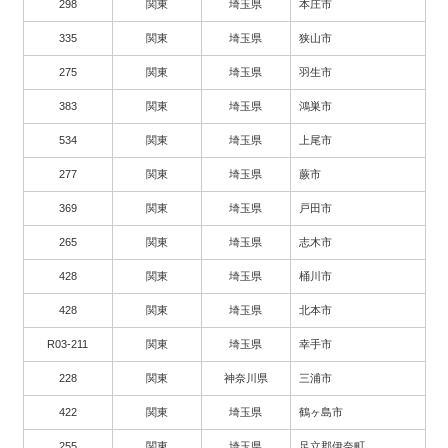
298
関東
埼玉県
本庄市
335
関東
埼玉県
狭山市
275
関東
埼玉県
羽生市
383
関東
埼玉県
鴻巣市
534
関東
埼玉県
上尾市
277
関東
埼玉県
蕨市
369
関東
埼玉県
戸田市
265
関東
埼玉県
志木市
428
関東
埼玉県
桶川市
428
関東
埼玉県
北本市
R03-211
関東
埼玉県
幸手市
228
関東
神奈川県
三浦市
422
関東
埼玉県
鶴ヶ島市
255
関東
埼玉県
足立郡伊奈町