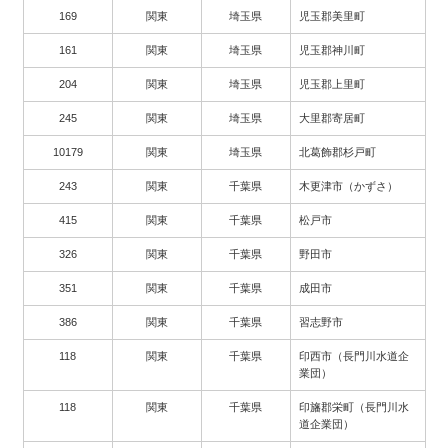
169
関東
埼玉県
児玉郡美里町
161
関東
埼玉県
児玉郡神川町
204
関東
埼玉県
児玉郡上里町
245
関東
埼玉県
大里郡寄居町
10179
関東
埼玉県
北葛飾郡杉戸町
243
関東
千葉県
木更津市（かずさ）
415
関東
千葉県
松戸市
326
関東
千葉県
野田市
351
関東
千葉県
成田市
386
関東
千葉県
習志野市
118
関東
千葉県
印西市（長門川水道企
業団）
118
関東
千葉県
印旛郡栄町（長門川水
道企業団）