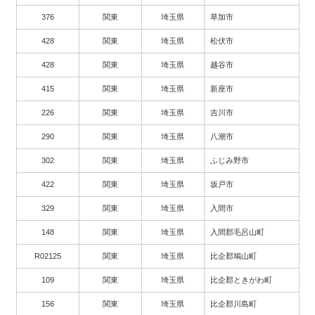
376
関東
埼玉県
草加市
428
関東
埼玉県
松伏市
428
関東
埼玉県
越谷市
415
関東
埼玉県
新座市
226
関東
埼玉県
吉川市
290
関東
埼玉県
八潮市
302
関東
埼玉県
ふじみ野市
422
関東
埼玉県
坂戸市
329
関東
埼玉県
入間市
148
関東
埼玉県
入間郡毛呂山町
R02125
関東
埼玉県
比企郡鳩山町
109
関東
埼玉県
比企郡ときがわ町
156
関東
埼玉県
比企郡川島町