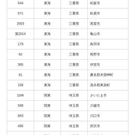
544
東海
三重県
松阪市
571
東海
三重県
鈴鹿市
2003
東海
三重県
尾鷲市
第2014
東海
三重県
亀山市
179
東海
三重県
鳥羽市
62
東海
三重県
熊野市
385
東海
三重県
伊賀市
61
東海
三重県
桑名郡木曽岬町
158
東海
三重県
員弁郡東員町
1186
関東
埼玉県
さいたま市
598
関東
埼玉県
川越市
843
関東
埼玉県
川口市
495
関東
埼玉県
所沢市