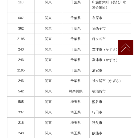
118
関東
千葉県
印旛郡栄町（長門川水
道企業団）
607
関東
千葉県
市原市
362
関東
千葉県
我孫子市
2195
関東
千葉県
鎌ヶ谷市
243
関東
千葉県
君津市（かずさ）
243
関東
千葉県
富津市（かずさ）
2195
関東
千葉県
浦安市
243
関東
千葉県
袖ヶ浦市（かずさ）
542
関東
神奈川県
横須賀市
505
関東
埼玉県
熊谷市
337
関東
埼玉県
行田市
216
関東
埼玉県
秩父市
249
関東
埼玉県
飯能市