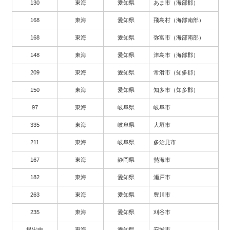
130
東海
愛知県
あま市（海部郡）
168
東海
愛知県
飛島村（海部南部）
168
東海
愛知県
弥富市（海部南部）
148
東海
愛知県
津島市（海部郡）
209
東海
愛知県
常滑市（知多郡）
150
東海
愛知県
知多市（知多郡）
97
東海
岐阜県
岐阜市
335
東海
岐阜県
大垣市
211
東海
岐阜県
多治見市
167
東海
静岡県
熱海市
182
東海
愛知県
瀬戸市
263
東海
愛知県
豊川市
235
東海
愛知県
刈谷市
提出中
東海
愛知県
安城市