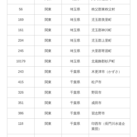
56
関東
埼玉県
秩父郡東秩父村
169
関東
埼玉県
児玉郡美里町
161
関東
埼玉県
児玉郡神川町
204
関東
埼玉県
児玉郡上里町
245
関東
埼玉県
大里郡寄居町
10179
関東
埼玉県
北葛飾郡杉戸町
243
関東
千葉県
木更津市（かずさ）
415
関東
千葉県
松戸市
326
関東
千葉県
野田市
351
関東
千葉県
成田市
386
関東
千葉県
習志野市
118
関東
千葉県
印西市（長門川水道企
業団）