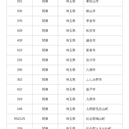
331
関東
埼玉県
東松山市
335
関東
埼玉県
狭山市
376
関東
埼玉県
草加市
428
関東
埼玉県
松伏市
428
関東
埼玉県
越谷市
415
関東
埼玉県
新座市
226
関東
埼玉県
吉川市
290
関東
埼玉県
八潮市
302
関東
埼玉県
ふじみ野市
422
関東
埼玉県
坂戸市
329
関東
埼玉県
入間市
148
関東
埼玉県
入間郡毛呂山町
R02125
関東
埼玉県
比企郡鳩山町
109
関東
埼玉県
比企郡ときがわ町