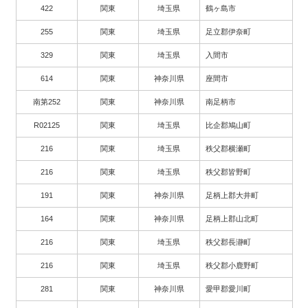
422
関東
埼玉県
鶴ヶ島市
255
関東
埼玉県
足立郡伊奈町
329
関東
埼玉県
入間市
614
関東
神奈川県
座間市
南第252
関東
神奈川県
南足柄市
R02125
関東
埼玉県
比企郡鳩山町
216
関東
埼玉県
秩父郡横瀬町
216
関東
埼玉県
秩父郡皆野町
191
関東
神奈川県
足柄上郡大井町
164
関東
神奈川県
足柄上郡山北町
216
関東
埼玉県
秩父郡長瀞町
216
関東
埼玉県
秩父郡小鹿野町
281
関東
神奈川県
愛甲郡愛川町