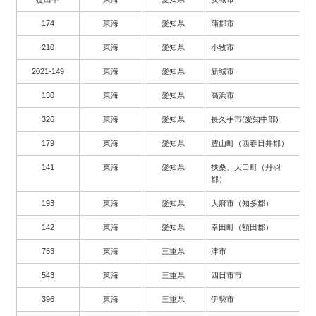
174
東海
愛知県
蒲郡市
210
東海
愛知県
小牧市
2021-149
東海
愛知県
新城市
130
東海
愛知県
高浜市
326
東海
愛知県
長久手市(愛知中部)
179
東海
愛知県
豊山町（西春日井郡）
141
東海
愛知県
扶桑、大口町（丹羽
郡）
193
東海
愛知県
大府市（知多郡）
142
東海
愛知県
幸田町（額田郡）
753
東海
三重県
津市
543
東海
三重県
四日市市
396
東海
三重県
伊勢市