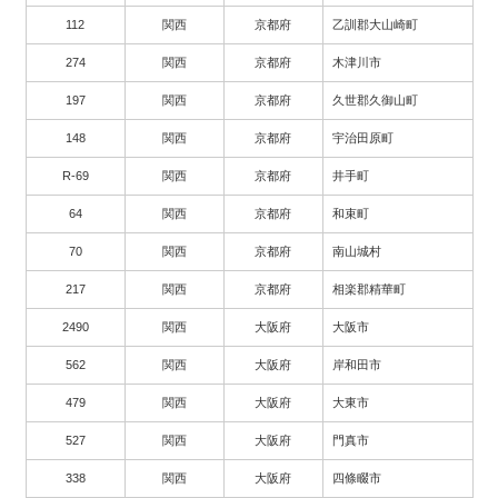
112
関西
京都府
乙訓郡大山崎町
274
関西
京都府
木津川市
197
関西
京都府
久世郡久御山町
148
関西
京都府
宇治田原町
R-69
関西
京都府
井手町
64
関西
京都府
和束町
70
関西
京都府
南山城村
217
関西
京都府
相楽郡精華町
2490
関西
大阪府
大阪市
562
関西
大阪府
岸和田市
479
関西
大阪府
大東市
527
関西
大阪府
門真市
338
関西
大阪府
四條畷市