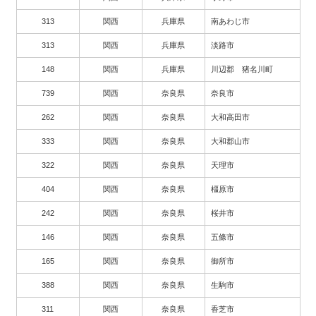
313
関西
兵庫県
南あわじ市
313
関西
兵庫県
淡路市
148
関西
兵庫県
川辺郡 猪名川町
739
関西
奈良県
奈良市
262
関西
奈良県
大和高田市
333
関西
奈良県
大和郡山市
322
関西
奈良県
天理市
404
関西
奈良県
橿原市
242
関西
奈良県
桜井市
146
関西
奈良県
五條市
165
関西
奈良県
御所市
388
関西
奈良県
生駒市
311
関西
奈良県
香芝市