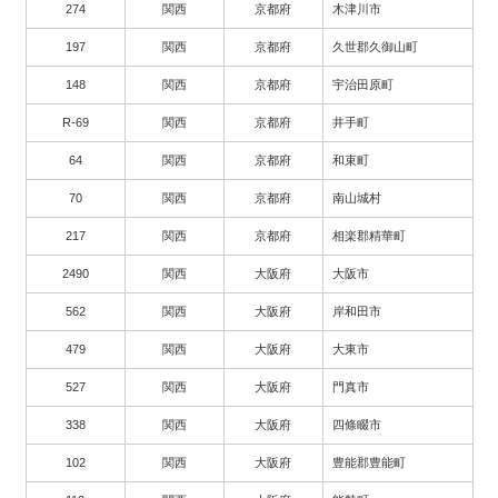
274
関西
京都府
木津川市
197
関西
京都府
久世郡久御山町
148
関西
京都府
宇治田原町
R-69
関西
京都府
井手町
64
関西
京都府
和束町
70
関西
京都府
南山城村
217
関西
京都府
相楽郡精華町
2490
関西
大阪府
大阪市
562
関西
大阪府
岸和田市
479
関西
大阪府
大東市
527
関西
大阪府
門真市
338
関西
大阪府
四條畷市
102
関西
大阪府
豊能郡豊能町