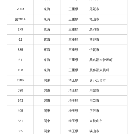
2003
東海
三重県
尾鷲市
第2014
東海
三重県
亀山市
179
東海
三重県
鳥羽市
62
東海
三重県
熊野市
385
東海
三重県
伊賀市
61
東海
三重県
桑名郡木曽岬町
158
東海
三重県
員弁郡東員町
1186
関東
埼玉県
さいたま市
598
関東
埼玉県
川越市
843
関東
埼玉県
川口市
495
関東
埼玉県
所沢市
331
関東
埼玉県
東松山市
335
関東
埼玉県
狭山市