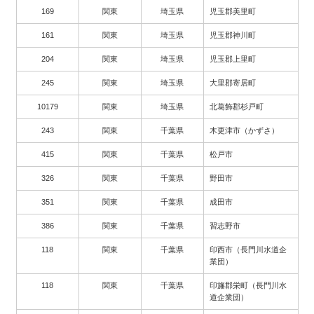
169
関東
埼玉県
児玉郡美里町
161
関東
埼玉県
児玉郡神川町
204
関東
埼玉県
児玉郡上里町
245
関東
埼玉県
大里郡寄居町
10179
関東
埼玉県
北葛飾郡杉戸町
243
関東
千葉県
木更津市（かずさ）
415
関東
千葉県
松戸市
326
関東
千葉県
野田市
351
関東
千葉県
成田市
386
関東
千葉県
習志野市
118
関東
千葉県
印西市（長門川水道企
業団）
118
関東
千葉県
印旛郡栄町（長門川水
道企業団）