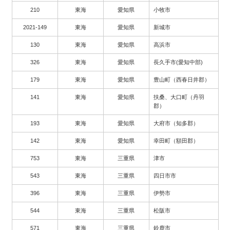
210
東海
愛知県
小牧市
2021-149
東海
愛知県
新城市
130
東海
愛知県
高浜市
326
東海
愛知県
長久手市(愛知中部)
179
東海
愛知県
豊山町（西春日井郡）
141
東海
愛知県
扶桑、大口町（丹羽
郡）
193
東海
愛知県
大府市（知多郡）
142
東海
愛知県
幸田町（額田郡）
753
東海
三重県
津市
543
東海
三重県
四日市市
396
東海
三重県
伊勢市
544
東海
三重県
松阪市
571
東海
三重県
鈴鹿市