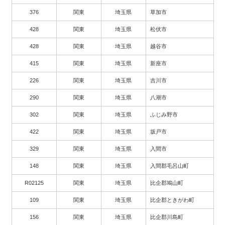
376
関東
埼玉県
草加市
428
関東
埼玉県
松伏市
428
関東
埼玉県
越谷市
415
関東
埼玉県
新座市
226
関東
埼玉県
吉川市
290
関東
埼玉県
八潮市
302
関東
埼玉県
ふじみ野市
422
関東
埼玉県
坂戸市
329
関東
埼玉県
入間市
148
関東
埼玉県
入間郡毛呂山町
R02125
関東
埼玉県
比企郡鳩山町
109
関東
埼玉県
比企郡ときがわ町
156
関東
埼玉県
比企郡川島町