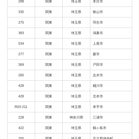
298
関東
埼玉県
本庄市
335
関東
埼玉県
狭山市
275
関東
埼玉県
羽生市
383
関東
埼玉県
鴻巣市
534
関東
埼玉県
上尾市
277
関東
埼玉県
蕨市
369
関東
埼玉県
戸田市
265
関東
埼玉県
志木市
428
関東
埼玉県
桶川市
428
関東
埼玉県
北本市
R03-211
関東
埼玉県
幸手市
228
関東
神奈川県
三浦市
422
関東
埼玉県
鶴ヶ島市
255
関東
埼玉県
足立郡伊奈町