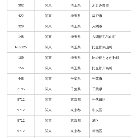
302
関東
埼玉県
ふじみ野市
422
関東
埼玉県
坂戸市
329
関東
埼玉県
入間市
148
関東
埼玉県
入間郡毛呂山町
R02125
関東
埼玉県
比企郡鳩山町
109
関東
埼玉県
比企郡ときがわ町
156
関東
埼玉県
比企郡川島町
448
関東
千葉県
千葉市
2195
関東
千葉県
千葉県
9712
関東
東京都
千代田区
9712
関東
東京都
中央区
9712
関東
東京都
港区
9712
関東
東京都
新宿区