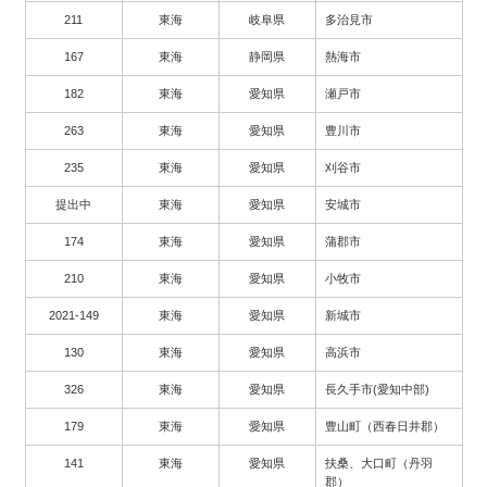
211
東海
岐阜県
多治見市
167
東海
静岡県
熱海市
182
東海
愛知県
瀬戸市
263
東海
愛知県
豊川市
235
東海
愛知県
刈谷市
提出中
東海
愛知県
安城市
174
東海
愛知県
蒲郡市
210
東海
愛知県
小牧市
2021-149
東海
愛知県
新城市
130
東海
愛知県
高浜市
326
東海
愛知県
長久手市(愛知中部)
179
東海
愛知県
豊山町（西春日井郡）
141
東海
愛知県
扶桑、大口町（丹羽
郡）