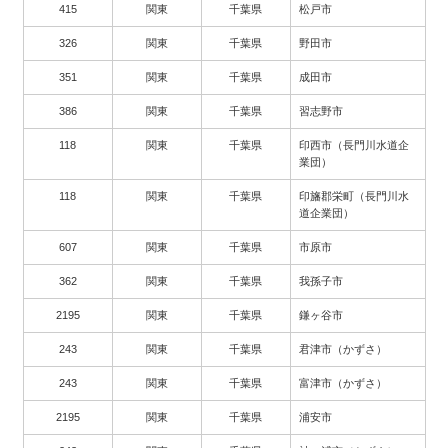
415
関東
千葉県
松戸市
326
関東
千葉県
野田市
351
関東
千葉県
成田市
386
関東
千葉県
習志野市
118
関東
千葉県
印西市（長門川水道企
業団）
118
関東
千葉県
印旛郡栄町（長門川水
道企業団）
607
関東
千葉県
市原市
362
関東
千葉県
我孫子市
2195
関東
千葉県
鎌ヶ谷市
243
関東
千葉県
君津市（かずさ）
243
関東
千葉県
富津市（かずさ）
2195
関東
千葉県
浦安市