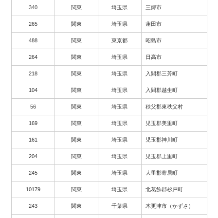
340
関東
埼玉県
三郷市
265
関東
埼玉県
蓮田市
488
関東
東京都
昭島市
264
関東
埼玉県
日高市
218
関東
埼玉県
入間郡三芳町
104
関東
埼玉県
入間郡越生町
56
関東
埼玉県
秩父郡東秩父村
169
関東
埼玉県
児玉郡美里町
161
関東
埼玉県
児玉郡神川町
204
関東
埼玉県
児玉郡上里町
245
関東
埼玉県
大里郡寄居町
10179
関東
埼玉県
北葛飾郡杉戸町
243
関東
千葉県
木更津市（かずさ）