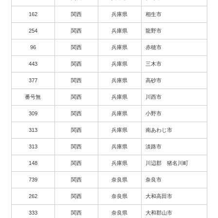
162
関西
兵庫県
相生市
254
関西
兵庫県
龍野市
96
関西
兵庫県
赤穂市
443
関西
兵庫県
三木市
377
関西
兵庫県
高砂市
番号無
関西
兵庫県
川西市
309
関西
兵庫県
小野市
313
関西
兵庫県
南あわじ市
313
関西
兵庫県
淡路市
148
関西
兵庫県
川辺郡 猪名川町
739
関西
奈良県
奈良市
262
関西
奈良県
大和高田市
333
関西
奈良県
大和郡山市