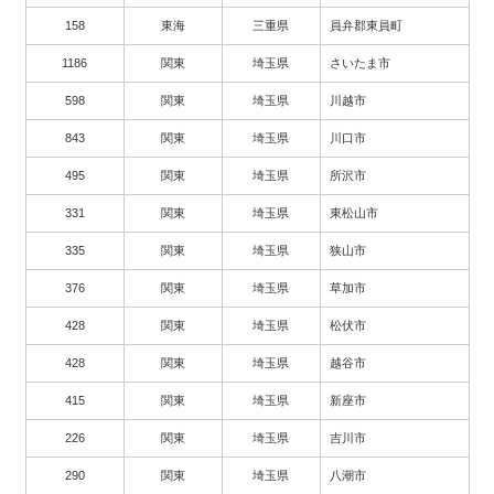
158
東海
三重県
員弁郡東員町
1186
関東
埼玉県
さいたま市
598
関東
埼玉県
川越市
843
関東
埼玉県
川口市
495
関東
埼玉県
所沢市
331
関東
埼玉県
東松山市
335
関東
埼玉県
狭山市
376
関東
埼玉県
草加市
428
関東
埼玉県
松伏市
428
関東
埼玉県
越谷市
415
関東
埼玉県
新座市
226
関東
埼玉県
吉川市
290
関東
埼玉県
八潮市