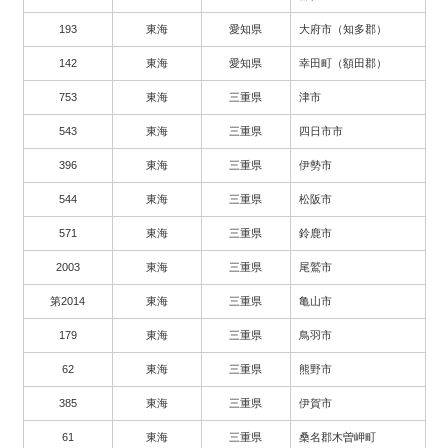
193
東海
愛知県
大府市（知多郡）
142
東海
愛知県
幸田町（額田郡）
753
東海
三重県
津市
543
東海
三重県
四日市市
396
東海
三重県
伊勢市
544
東海
三重県
松阪市
571
東海
三重県
鈴鹿市
2003
東海
三重県
尾鷲市
第2014
東海
三重県
亀山市
179
東海
三重県
鳥羽市
62
東海
三重県
熊野市
385
東海
三重県
伊賀市
61
東海
三重県
桑名郡木曽岬町