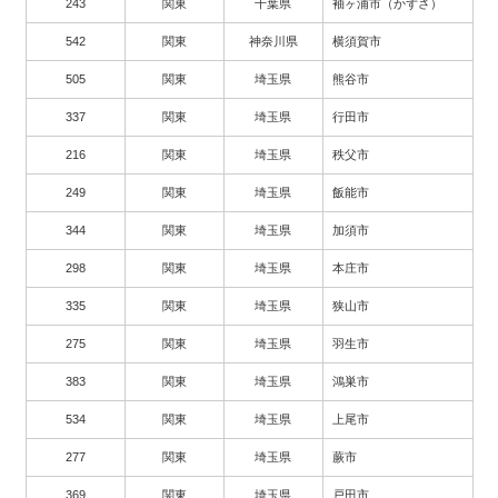
243
関東
千葉県
袖ヶ浦市（かずさ）
542
関東
神奈川県
横須賀市
505
関東
埼玉県
熊谷市
337
関東
埼玉県
行田市
216
関東
埼玉県
秩父市
249
関東
埼玉県
飯能市
344
関東
埼玉県
加須市
298
関東
埼玉県
本庄市
335
関東
埼玉県
狭山市
275
関東
埼玉県
羽生市
383
関東
埼玉県
鴻巣市
534
関東
埼玉県
上尾市
277
関東
埼玉県
蕨市
369
関東
埼玉県
戸田市