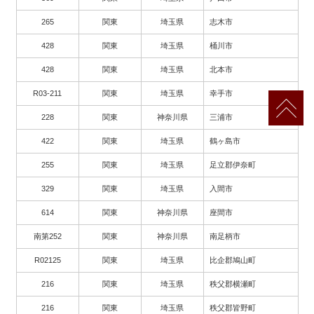
265
関東
埼玉県
志木市
428
関東
埼玉県
桶川市
428
関東
埼玉県
北本市
R03-211
関東
埼玉県
幸手市
228
関東
神奈川県
三浦市
422
関東
埼玉県
鶴ヶ島市
255
関東
埼玉県
足立郡伊奈町
329
関東
埼玉県
入間市
614
関東
神奈川県
座間市
南第252
関東
神奈川県
南足柄市
R02125
関東
埼玉県
比企郡鳩山町
216
関東
埼玉県
秩父郡横瀬町
216
関東
埼玉県
秩父郡皆野町