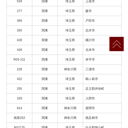
534
関東
埼玉県
上尾市
277
関東
埼玉県
蕨市
369
関東
埼玉県
戸田市
265
関東
埼玉県
志木市
428
関東
埼玉県
桶川市
428
関東
埼玉県
北本市
R03-211
関東
埼玉県
幸手市
228
関東
神奈川県
三浦市
422
関東
埼玉県
鶴ヶ島市
255
関東
埼玉県
足立郡伊奈町
329
関東
埼玉県
入間市
614
関東
神奈川県
座間市
南第252
関東
神奈川県
南足柄市
R02125
関東
埼玉県
比企郡鳩山町