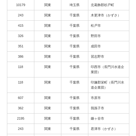
10179
関東
埼玉県
北葛飾郡杉戸町
243
関東
千葉県
木更津市（かずさ）
415
関東
千葉県
松戸市
326
関東
千葉県
野田市
351
関東
千葉県
成田市
386
関東
千葉県
習志野市
118
関東
千葉県
印西市（長門川水道企
業団）
118
関東
千葉県
印旛郡栄町（長門川水
道企業団）
607
関東
千葉県
市原市
362
関東
千葉県
我孫子市
2195
関東
千葉県
鎌ヶ谷市
243
関東
千葉県
君津市（かずさ）