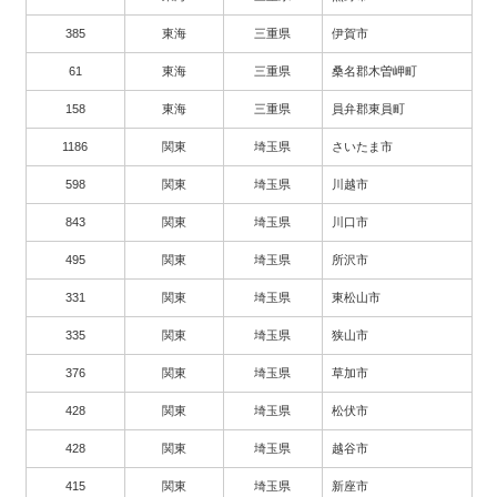
385
東海
三重県
伊賀市
61
東海
三重県
桑名郡木曽岬町
158
東海
三重県
員弁郡東員町
1186
関東
埼玉県
さいたま市
598
関東
埼玉県
川越市
843
関東
埼玉県
川口市
495
関東
埼玉県
所沢市
331
関東
埼玉県
東松山市
335
関東
埼玉県
狭山市
376
関東
埼玉県
草加市
428
関東
埼玉県
松伏市
428
関東
埼玉県
越谷市
415
関東
埼玉県
新座市