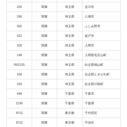
226
関東
埼玉県
吉川市
290
関東
埼玉県
八潮市
302
関東
埼玉県
ふじみ野市
422
関東
埼玉県
坂戸市
329
関東
埼玉県
入間市
148
関東
埼玉県
入間郡毛呂山町
R02125
関東
埼玉県
比企郡鳩山町
109
関東
埼玉県
比企郡ときがわ町
156
関東
埼玉県
比企郡川島町
448
関東
千葉県
千葉市
2195
関東
千葉県
千葉県
9712
関東
東京都
千代田区
9712
関東
東京都
中央区