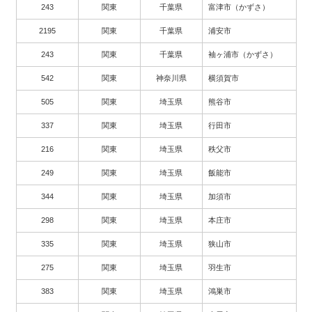
243
関東
千葉県
富津市（かずさ）
2195
関東
千葉県
浦安市
243
関東
千葉県
袖ヶ浦市（かずさ）
542
関東
神奈川県
横須賀市
505
関東
埼玉県
熊谷市
337
関東
埼玉県
行田市
216
関東
埼玉県
秩父市
249
関東
埼玉県
飯能市
344
関東
埼玉県
加須市
298
関東
埼玉県
本庄市
335
関東
埼玉県
狭山市
275
関東
埼玉県
羽生市
383
関東
埼玉県
鴻巣市