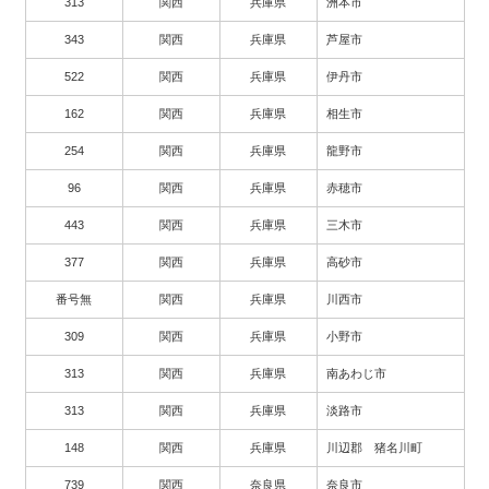
313
関西
兵庫県
洲本市
343
関西
兵庫県
芦屋市
522
関西
兵庫県
伊丹市
162
関西
兵庫県
相生市
254
関西
兵庫県
龍野市
96
関西
兵庫県
赤穂市
443
関西
兵庫県
三木市
377
関西
兵庫県
高砂市
番号無
関西
兵庫県
川西市
309
関西
兵庫県
小野市
313
関西
兵庫県
南あわじ市
313
関西
兵庫県
淡路市
148
関西
兵庫県
川辺郡 猪名川町
739
関西
奈良県
奈良市