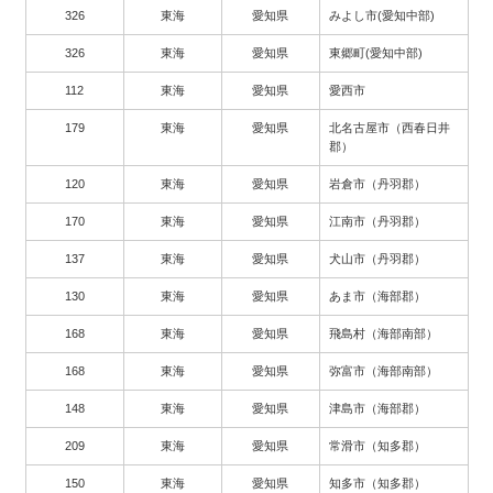
326
東海
愛知県
みよし市(愛知中部)
326
東海
愛知県
東郷町(愛知中部)
112
東海
愛知県
愛西市
179
東海
愛知県
北名古屋市（西春日井
郡）
120
東海
愛知県
岩倉市（丹羽郡）
170
東海
愛知県
江南市（丹羽郡）
137
東海
愛知県
犬山市（丹羽郡）
130
東海
愛知県
あま市（海部郡）
168
東海
愛知県
飛島村（海部南部）
168
東海
愛知県
弥富市（海部南部）
148
東海
愛知県
津島市（海部郡）
209
東海
愛知県
常滑市（知多郡）
150
東海
愛知県
知多市（知多郡）