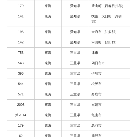
179
東海
愛知県
豊山町（西春日井郡）
141
東海
愛知県
扶桑、大口町（丹羽
郡）
193
東海
愛知県
大府市（知多郡）
142
東海
愛知県
幸田町（額田郡）
753
東海
三重県
津市
543
東海
三重県
四日市市
396
東海
三重県
伊勢市
544
東海
三重県
松阪市
571
東海
三重県
鈴鹿市
2003
東海
三重県
尾鷲市
第2014
東海
三重県
亀山市
179
東海
三重県
鳥羽市
62
東海
三重県
熊野市