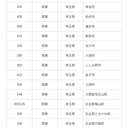
376
関東
埼玉県
草加市
428
関東
埼玉県
松伏市
428
関東
埼玉県
越谷市
415
関東
埼玉県
新座市
226
関東
埼玉県
吉川市
290
関東
埼玉県
八潮市
302
関東
埼玉県
ふじみ野市
422
関東
埼玉県
坂戸市
329
関東
埼玉県
入間市
148
関東
埼玉県
入間郡毛呂山町
R02125
関東
埼玉県
比企郡鳩山町
109
関東
埼玉県
比企郡ときがわ町
156
関東
埼玉県
比企郡川島町