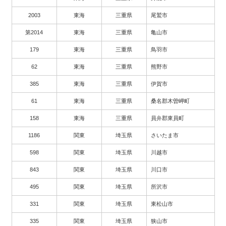
2003
東海
三重県
尾鷲市
第2014
東海
三重県
亀山市
179
東海
三重県
鳥羽市
62
東海
三重県
熊野市
385
東海
三重県
伊賀市
61
東海
三重県
桑名郡木曽岬町
158
東海
三重県
員弁郡東員町
1186
関東
埼玉県
さいたま市
598
関東
埼玉県
川越市
843
関東
埼玉県
川口市
495
関東
埼玉県
所沢市
331
関東
埼玉県
東松山市
335
関東
埼玉県
狭山市