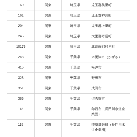
169
関東
埼玉県
児玉郡美里町
161
関東
埼玉県
児玉郡神川町
204
関東
埼玉県
児玉郡上里町
245
関東
埼玉県
大里郡寄居町
10179
関東
埼玉県
北葛飾郡杉戸町
243
関東
千葉県
木更津市（かずさ）
415
関東
千葉県
松戸市
326
関東
千葉県
野田市
351
関東
千葉県
成田市
386
関東
千葉県
習志野市
118
関東
千葉県
印西市（長門川水道企
業団）
118
関東
千葉県
印旛郡栄町（長門川水
道企業団）