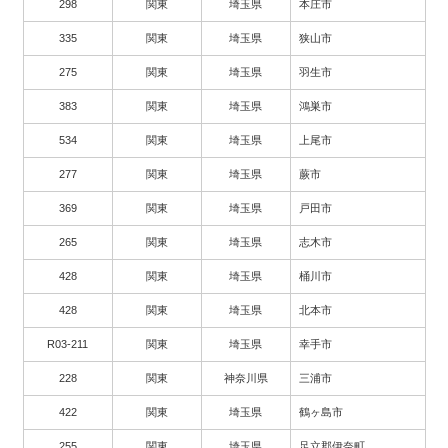
298
関東
埼玉県
本庄市
335
関東
埼玉県
狭山市
275
関東
埼玉県
羽生市
383
関東
埼玉県
鴻巣市
534
関東
埼玉県
上尾市
277
関東
埼玉県
蕨市
369
関東
埼玉県
戸田市
265
関東
埼玉県
志木市
428
関東
埼玉県
桶川市
428
関東
埼玉県
北本市
R03-211
関東
埼玉県
幸手市
228
関東
神奈川県
三浦市
422
関東
埼玉県
鶴ヶ島市
255
関東
埼玉県
足立郡伊奈町