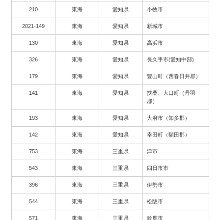
210
東海
愛知県
小牧市
2021-149
東海
愛知県
新城市
130
東海
愛知県
高浜市
326
東海
愛知県
長久手市(愛知中部)
179
東海
愛知県
豊山町（西春日井郡）
141
東海
愛知県
扶桑、大口町（丹羽
郡）
193
東海
愛知県
大府市（知多郡）
142
東海
愛知県
幸田町（額田郡）
753
東海
三重県
津市
543
東海
三重県
四日市市
396
東海
三重県
伊勢市
544
東海
三重県
松阪市
571
東海
三重県
鈴鹿市