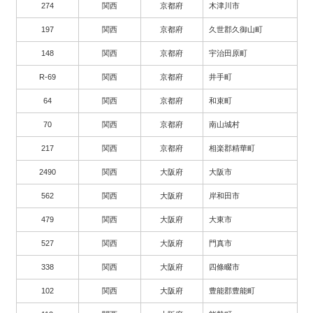
274
関西
京都府
木津川市
197
関西
京都府
久世郡久御山町
148
関西
京都府
宇治田原町
R-69
関西
京都府
井手町
64
関西
京都府
和束町
70
関西
京都府
南山城村
217
関西
京都府
相楽郡精華町
2490
関西
大阪府
大阪市
562
関西
大阪府
岸和田市
479
関西
大阪府
大東市
527
関西
大阪府
門真市
338
関西
大阪府
四條畷市
102
関西
大阪府
豊能郡豊能町