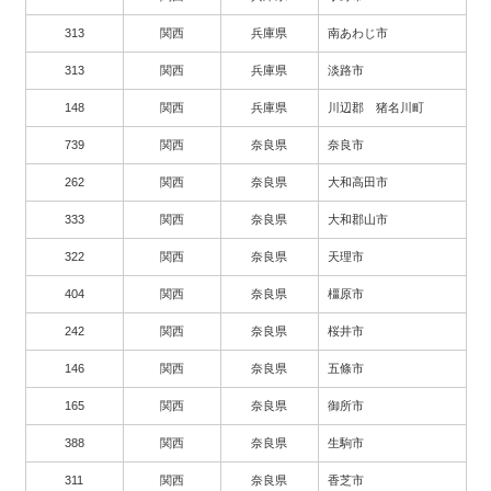
313
関西
兵庫県
南あわじ市
313
関西
兵庫県
淡路市
148
関西
兵庫県
川辺郡 猪名川町
739
関西
奈良県
奈良市
262
関西
奈良県
大和高田市
333
関西
奈良県
大和郡山市
322
関西
奈良県
天理市
404
関西
奈良県
橿原市
242
関西
奈良県
桜井市
146
関西
奈良県
五條市
165
関西
奈良県
御所市
388
関西
奈良県
生駒市
311
関西
奈良県
香芝市