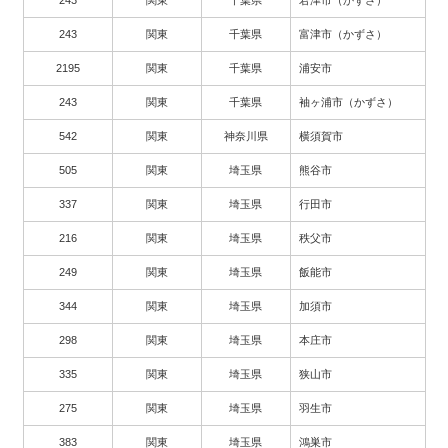
243
関東
千葉県
君津市（かずさ）
243
関東
千葉県
富津市（かずさ）
2195
関東
千葉県
浦安市
243
関東
千葉県
袖ヶ浦市（かずさ）
542
関東
神奈川県
横須賀市
505
関東
埼玉県
熊谷市
337
関東
埼玉県
行田市
216
関東
埼玉県
秩父市
249
関東
埼玉県
飯能市
344
関東
埼玉県
加須市
298
関東
埼玉県
本庄市
335
関東
埼玉県
狭山市
275
関東
埼玉県
羽生市
383
関東
埼玉県
鴻巣市