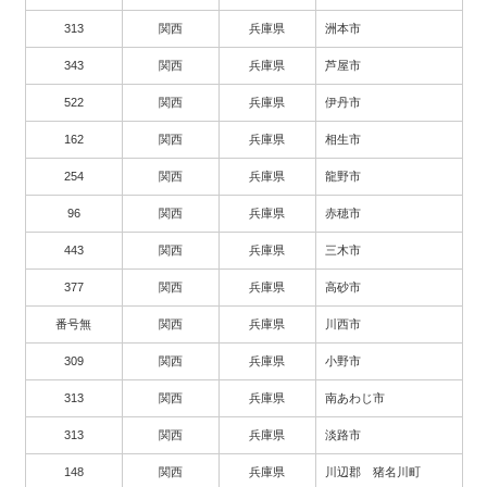
313
関西
兵庫県
洲本市
343
関西
兵庫県
芦屋市
522
関西
兵庫県
伊丹市
162
関西
兵庫県
相生市
254
関西
兵庫県
龍野市
96
関西
兵庫県
赤穂市
443
関西
兵庫県
三木市
377
関西
兵庫県
高砂市
番号無
関西
兵庫県
川西市
309
関西
兵庫県
小野市
313
関西
兵庫県
南あわじ市
313
関西
兵庫県
淡路市
148
関西
兵庫県
川辺郡 猪名川町