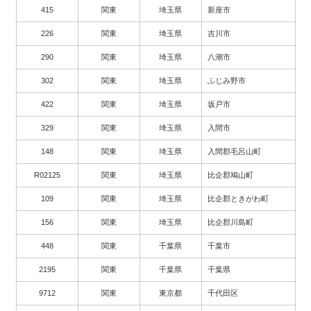
415
関東
埼玉県
新座市
226
関東
埼玉県
吉川市
290
関東
埼玉県
八潮市
302
関東
埼玉県
ふじみ野市
422
関東
埼玉県
坂戸市
329
関東
埼玉県
入間市
148
関東
埼玉県
入間郡毛呂山町
R02125
関東
埼玉県
比企郡鳩山町
109
関東
埼玉県
比企郡ときがわ町
156
関東
埼玉県
比企郡川島町
448
関東
千葉県
千葉市
2195
関東
千葉県
千葉県
9712
関東
東京都
千代田区