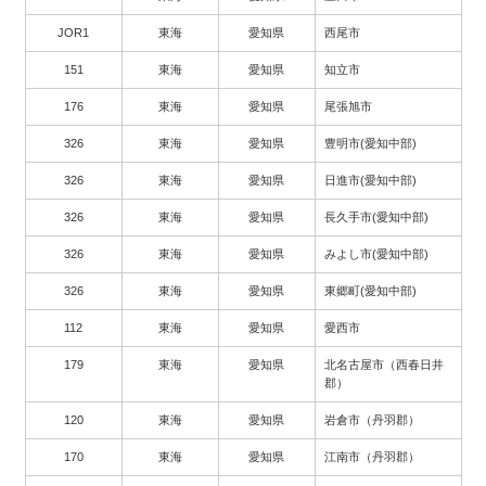
JOR1
東海
愛知県
西尾市
151
東海
愛知県
知立市
176
東海
愛知県
尾張旭市
326
東海
愛知県
豊明市(愛知中部)
326
東海
愛知県
日進市(愛知中部)
326
東海
愛知県
長久手市(愛知中部)
326
東海
愛知県
みよし市(愛知中部)
326
東海
愛知県
東郷町(愛知中部)
112
東海
愛知県
愛西市
179
東海
愛知県
北名古屋市（西春日井
郡）
120
東海
愛知県
岩倉市（丹羽郡）
170
東海
愛知県
江南市（丹羽郡）