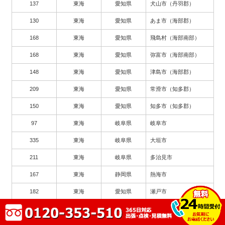
137
東海
愛知県
犬山市（丹羽郡）
130
東海
愛知県
あま市（海部郡）
168
東海
愛知県
飛島村（海部南部）
168
東海
愛知県
弥富市（海部南部）
148
東海
愛知県
津島市（海部郡）
209
東海
愛知県
常滑市（知多郡）
150
東海
愛知県
知多市（知多郡）
97
東海
岐阜県
岐阜市
335
東海
岐阜県
大垣市
211
東海
岐阜県
多治見市
167
東海
静岡県
熱海市
182
東海
愛知県
瀬戸市
263
東海
愛知県
豊川市