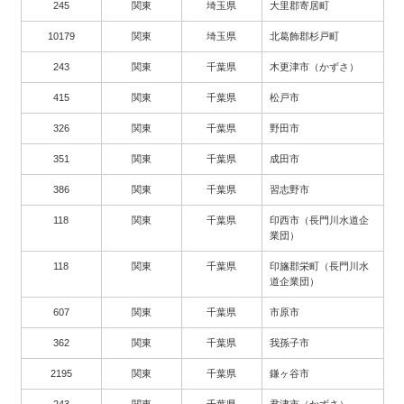
245
関東
埼玉県
大里郡寄居町
10179
関東
埼玉県
北葛飾郡杉戸町
243
関東
千葉県
木更津市（かずさ）
415
関東
千葉県
松戸市
326
関東
千葉県
野田市
351
関東
千葉県
成田市
386
関東
千葉県
習志野市
118
関東
千葉県
印西市（長門川水道企
業団）
118
関東
千葉県
印旛郡栄町（長門川水
道企業団）
607
関東
千葉県
市原市
362
関東
千葉県
我孫子市
2195
関東
千葉県
鎌ヶ谷市