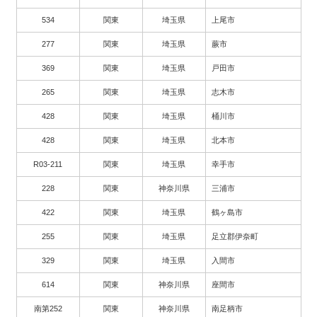
534
関東
埼玉県
上尾市
277
関東
埼玉県
蕨市
369
関東
埼玉県
戸田市
265
関東
埼玉県
志木市
428
関東
埼玉県
桶川市
428
関東
埼玉県
北本市
R03-211
関東
埼玉県
幸手市
228
関東
神奈川県
三浦市
422
関東
埼玉県
鶴ヶ島市
255
関東
埼玉県
足立郡伊奈町
329
関東
埼玉県
入間市
614
関東
神奈川県
座間市
南第252
関東
神奈川県
南足柄市