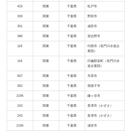
415
関東
千葉県
松戸市
326
関東
千葉県
野田市
351
関東
千葉県
成田市
386
関東
千葉県
習志野市
118
関東
千葉県
印西市（長門川水道企
業団）
118
関東
千葉県
印旛郡栄町（長門川水
道企業団）
607
関東
千葉県
市原市
362
関東
千葉県
我孫子市
2195
関東
千葉県
鎌ヶ谷市
243
関東
千葉県
君津市（かずさ）
243
関東
千葉県
富津市（かずさ）
2195
関東
千葉県
浦安市