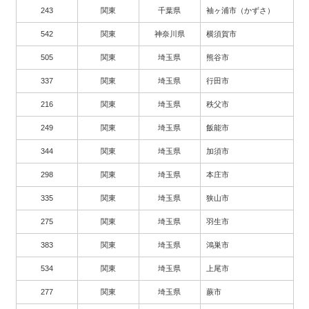
243
関東
千葉県
袖ヶ浦市（かずさ）
542
関東
神奈川県
横須賀市
505
関東
埼玉県
熊谷市
337
関東
埼玉県
行田市
216
関東
埼玉県
秩父市
249
関東
埼玉県
飯能市
344
関東
埼玉県
加須市
298
関東
埼玉県
本庄市
335
関東
埼玉県
狭山市
275
関東
埼玉県
羽生市
383
関東
埼玉県
鴻巣市
534
関東
埼玉県
上尾市
277
関東
埼玉県
蕨市