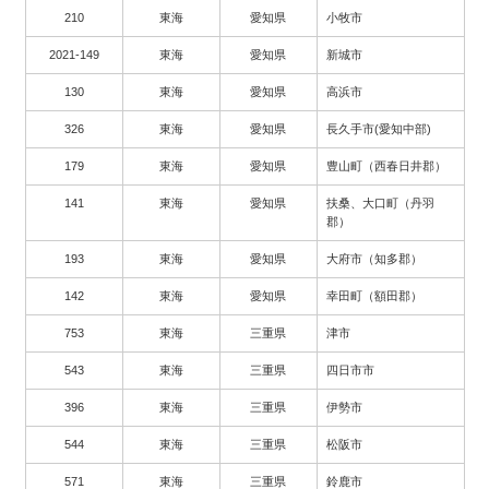
210
東海
愛知県
小牧市
2021-149
東海
愛知県
新城市
130
東海
愛知県
高浜市
326
東海
愛知県
長久手市(愛知中部)
179
東海
愛知県
豊山町（西春日井郡）
141
東海
愛知県
扶桑、大口町（丹羽
郡）
193
東海
愛知県
大府市（知多郡）
142
東海
愛知県
幸田町（額田郡）
753
東海
三重県
津市
543
東海
三重県
四日市市
396
東海
三重県
伊勢市
544
東海
三重県
松阪市
571
東海
三重県
鈴鹿市