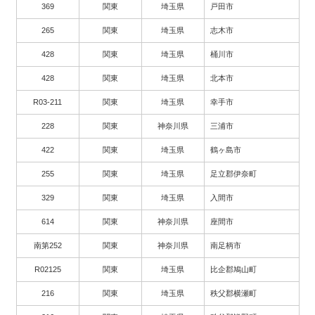
369
関東
埼玉県
戸田市
265
関東
埼玉県
志木市
428
関東
埼玉県
桶川市
428
関東
埼玉県
北本市
R03-211
関東
埼玉県
幸手市
228
関東
神奈川県
三浦市
422
関東
埼玉県
鶴ヶ島市
255
関東
埼玉県
足立郡伊奈町
329
関東
埼玉県
入間市
614
関東
神奈川県
座間市
南第252
関東
神奈川県
南足柄市
R02125
関東
埼玉県
比企郡鳩山町
216
関東
埼玉県
秩父郡横瀬町