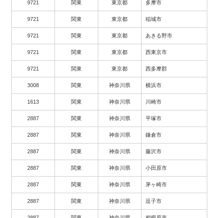
9721
関東
東京都
多摩市
9721
関東
東京都
稲城市
9721
関東
東京都
あきる野市
9721
関東
東京都
西東京市
9721
関東
東京都
西多摩郡
3008
関東
神奈川県
横浜市
1613
関東
神奈川県
川崎市
2887
関東
神奈川県
平塚市
2887
関東
神奈川県
鎌倉市
2887
関東
神奈川県
藤沢市
2887
関東
神奈川県
小田原市
2887
関東
神奈川県
茅ヶ崎市
2887
関東
神奈川県
逗子市
2887
関東
神奈川県
相模原市