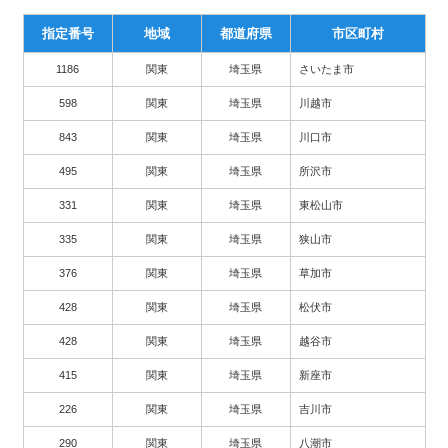
指定番号
地域
都道府県
市区町村
1186
関東
埼玉県
さいたま市
598
関東
埼玉県
川越市
843
関東
埼玉県
川口市
495
関東
埼玉県
所沢市
331
関東
埼玉県
東松山市
335
関東
埼玉県
狭山市
376
関東
埼玉県
草加市
428
関東
埼玉県
松伏市
428
関東
埼玉県
越谷市
415
関東
埼玉県
新座市
226
関東
埼玉県
吉川市
290
関東
埼玉県
八潮市