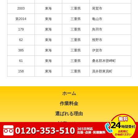
2003
東海
三重県
尾鷲市
第2014
東海
三重県
亀山市
179
東海
三重県
鳥羽市
62
東海
三重県
熊野市
385
東海
三重県
伊賀市
61
東海
三重県
桑名郡木曽岬町
158
東海
三重県
員弁郡東員町
ホーム
作業料金
選ばれる理由
対応エリア
お問い合わせ