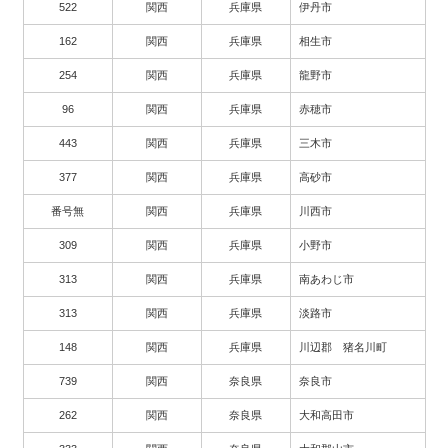
522
関西
兵庫県
伊丹市
162
関西
兵庫県
相生市
254
関西
兵庫県
龍野市
96
関西
兵庫県
赤穂市
443
関西
兵庫県
三木市
377
関西
兵庫県
高砂市
番号無
関西
兵庫県
川西市
309
関西
兵庫県
小野市
313
関西
兵庫県
南あわじ市
313
関西
兵庫県
淡路市
148
関西
兵庫県
川辺郡 猪名川町
739
関西
奈良県
奈良市
262
関西
奈良県
大和高田市