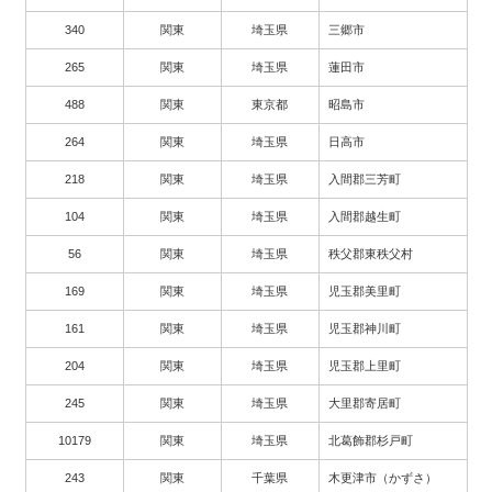
340
関東
埼玉県
三郷市
265
関東
埼玉県
蓮田市
488
関東
東京都
昭島市
264
関東
埼玉県
日高市
218
関東
埼玉県
入間郡三芳町
104
関東
埼玉県
入間郡越生町
56
関東
埼玉県
秩父郡東秩父村
169
関東
埼玉県
児玉郡美里町
161
関東
埼玉県
児玉郡神川町
204
関東
埼玉県
児玉郡上里町
245
関東
埼玉県
大里郡寄居町
10179
関東
埼玉県
北葛飾郡杉戸町
243
関東
千葉県
木更津市（かずさ）