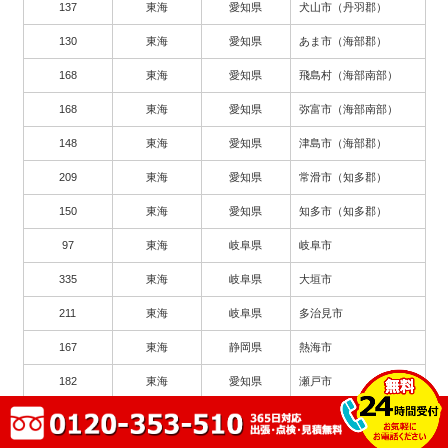
137
東海
愛知県
犬山市（丹羽郡）
130
東海
愛知県
あま市（海部郡）
168
東海
愛知県
飛島村（海部南部）
168
東海
愛知県
弥富市（海部南部）
148
東海
愛知県
津島市（海部郡）
209
東海
愛知県
常滑市（知多郡）
150
東海
愛知県
知多市（知多郡）
97
東海
岐阜県
岐阜市
335
東海
岐阜県
大垣市
211
東海
岐阜県
多治見市
167
東海
静岡県
熱海市
182
東海
愛知県
瀬戸市
263
東海
愛知県
豊川市