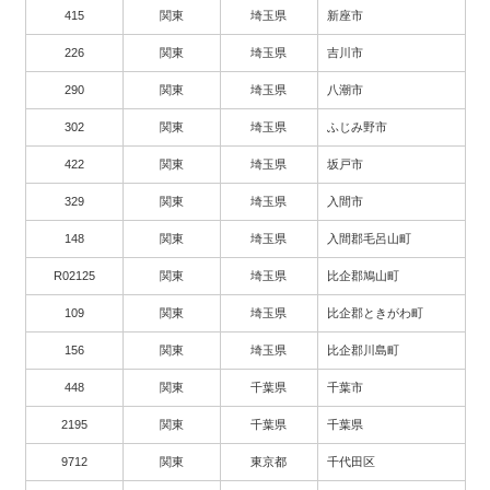
415
関東
埼玉県
新座市
226
関東
埼玉県
吉川市
290
関東
埼玉県
八潮市
302
関東
埼玉県
ふじみ野市
422
関東
埼玉県
坂戸市
329
関東
埼玉県
入間市
148
関東
埼玉県
入間郡毛呂山町
R02125
関東
埼玉県
比企郡鳩山町
109
関東
埼玉県
比企郡ときがわ町
156
関東
埼玉県
比企郡川島町
448
関東
千葉県
千葉市
2195
関東
千葉県
千葉県
9712
関東
東京都
千代田区