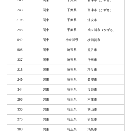
243
関東
千葉県
君津市（かずさ）
243
関東
千葉県
富津市（かずさ）
2195
関東
千葉県
浦安市
243
関東
千葉県
袖ヶ浦市（かずさ）
542
関東
神奈川県
横須賀市
505
関東
埼玉県
熊谷市
337
関東
埼玉県
行田市
216
関東
埼玉県
秩父市
249
関東
埼玉県
飯能市
344
関東
埼玉県
加須市
298
関東
埼玉県
本庄市
335
関東
埼玉県
狭山市
275
関東
埼玉県
羽生市
383
関東
埼玉県
鴻巣市