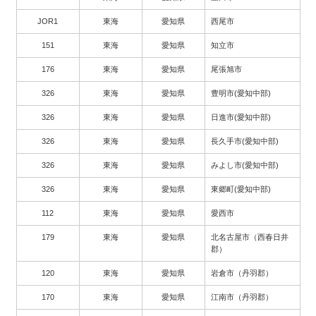
JOR1
東海
愛知県
西尾市
151
東海
愛知県
知立市
176
東海
愛知県
尾張旭市
326
東海
愛知県
豊明市(愛知中部)
326
東海
愛知県
日進市(愛知中部)
326
東海
愛知県
長久手市(愛知中部)
326
東海
愛知県
みよし市(愛知中部)
326
東海
愛知県
東郷町(愛知中部)
112
東海
愛知県
愛西市
179
東海
愛知県
北名古屋市（西春日井
郡）
120
東海
愛知県
岩倉市（丹羽郡）
170
東海
愛知県
江南市（丹羽郡）