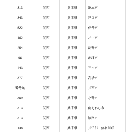
313
関西
兵庫県
洲本市
343
関西
兵庫県
芦屋市
522
関西
兵庫県
伊丹市
162
関西
兵庫県
相生市
254
関西
兵庫県
龍野市
96
関西
兵庫県
赤穂市
443
関西
兵庫県
三木市
377
関西
兵庫県
高砂市
番号無
関西
兵庫県
川西市
309
関西
兵庫県
小野市
313
関西
兵庫県
南あわじ市
313
関西
兵庫県
淡路市
148
関西
兵庫県
川辺郡 猪名川町