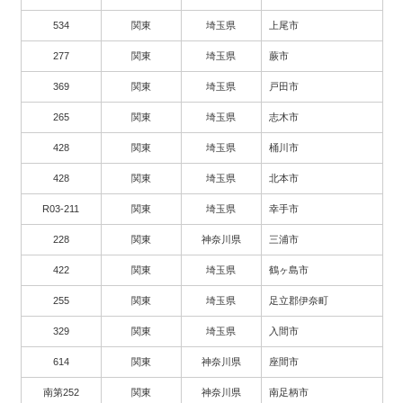
534
関東
埼玉県
上尾市
277
関東
埼玉県
蕨市
369
関東
埼玉県
戸田市
265
関東
埼玉県
志木市
428
関東
埼玉県
桶川市
428
関東
埼玉県
北本市
R03-211
関東
埼玉県
幸手市
228
関東
神奈川県
三浦市
422
関東
埼玉県
鶴ヶ島市
255
関東
埼玉県
足立郡伊奈町
329
関東
埼玉県
入間市
614
関東
神奈川県
座間市
南第252
関東
神奈川県
南足柄市