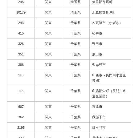
245
関東
埼玉県
大里郡寄居町
10179
関東
埼玉県
北葛飾郡杉戸町
243
関東
千葉県
木更津市（かずさ）
415
関東
千葉県
松戸市
326
関東
千葉県
野田市
351
関東
千葉県
成田市
386
関東
千葉県
習志野市
118
関東
千葉県
印西市（長門川水道企
業団）
118
関東
千葉県
印旛郡栄町（長門川水
道企業団）
607
関東
千葉県
市原市
362
関東
千葉県
我孫子市
2195
関東
千葉県
鎌ヶ谷市