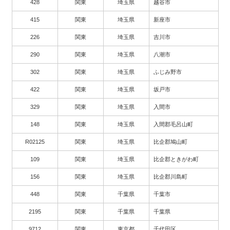
428
関東
埼玉県
越谷市
415
関東
埼玉県
新座市
226
関東
埼玉県
吉川市
290
関東
埼玉県
八潮市
302
関東
埼玉県
ふじみ野市
422
関東
埼玉県
坂戸市
329
関東
埼玉県
入間市
148
関東
埼玉県
入間郡毛呂山町
R02125
関東
埼玉県
比企郡鳩山町
109
関東
埼玉県
比企郡ときがわ町
156
関東
埼玉県
比企郡川島町
448
関東
千葉県
千葉市
2195
関東
千葉県
千葉県
9712
関東
東京都
千代田区