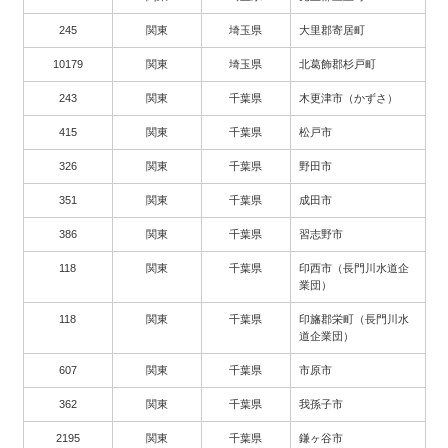
245
関東
埼玉県
大里郡寄居町
10179
関東
埼玉県
北葛飾郡杉戸町
243
関東
千葉県
木更津市（かずさ）
415
関東
千葉県
松戸市
326
関東
千葉県
野田市
351
関東
千葉県
成田市
386
関東
千葉県
習志野市
118
関東
千葉県
印西市（長門川水道企
業団）
118
関東
千葉県
印旛郡栄町（長門川水
道企業団）
607
関東
千葉県
市原市
362
関東
千葉県
我孫子市
2195
関東
千葉県
鎌ヶ谷市