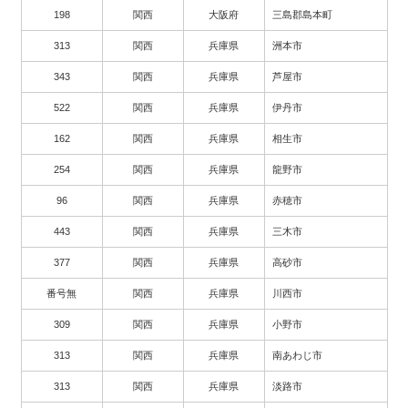
198
関西
大阪府
三島郡島本町
313
関西
兵庫県
洲本市
343
関西
兵庫県
芦屋市
522
関西
兵庫県
伊丹市
162
関西
兵庫県
相生市
254
関西
兵庫県
龍野市
96
関西
兵庫県
赤穂市
443
関西
兵庫県
三木市
377
関西
兵庫県
高砂市
番号無
関西
兵庫県
川西市
309
関西
兵庫県
小野市
313
関西
兵庫県
南あわじ市
313
関西
兵庫県
淡路市