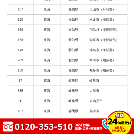
137
東海
愛知県
犬山市（丹羽郡）
130
東海
愛知県
あま市（海部郡）
168
東海
愛知県
飛島村（海部南部）
168
東海
愛知県
弥富市（海部南部）
148
東海
愛知県
津島市（海部郡）
209
東海
愛知県
常滑市（知多郡）
150
東海
愛知県
知多市（知多郡）
97
東海
岐阜県
岐阜市
335
東海
岐阜県
大垣市
211
東海
岐阜県
多治見市
167
東海
静岡県
熱海市
182
東海
愛知県
瀬戸市
263
東海
愛知県
豊川市