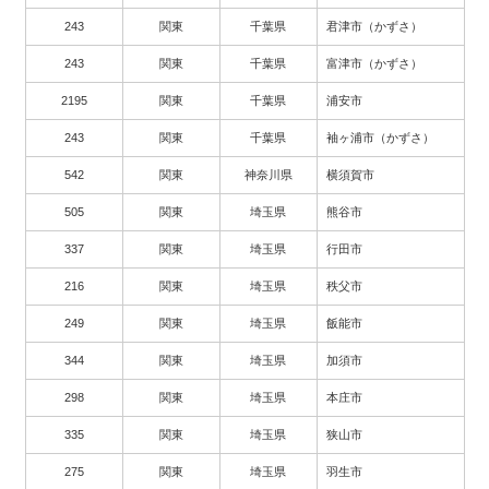
243
関東
千葉県
君津市（かずさ）
243
関東
千葉県
富津市（かずさ）
2195
関東
千葉県
浦安市
243
関東
千葉県
袖ヶ浦市（かずさ）
542
関東
神奈川県
横須賀市
505
関東
埼玉県
熊谷市
337
関東
埼玉県
行田市
216
関東
埼玉県
秩父市
249
関東
埼玉県
飯能市
344
関東
埼玉県
加須市
298
関東
埼玉県
本庄市
335
関東
埼玉県
狭山市
275
関東
埼玉県
羽生市