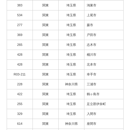
383
関東
埼玉県
鴻巣市
534
関東
埼玉県
上尾市
277
関東
埼玉県
蕨市
369
関東
埼玉県
戸田市
265
関東
埼玉県
志木市
428
関東
埼玉県
桶川市
428
関東
埼玉県
北本市
R03-211
関東
埼玉県
幸手市
228
関東
神奈川県
三浦市
422
関東
埼玉県
鶴ヶ島市
255
関東
埼玉県
足立郡伊奈町
329
関東
埼玉県
入間市
614
関東
神奈川県
座間市