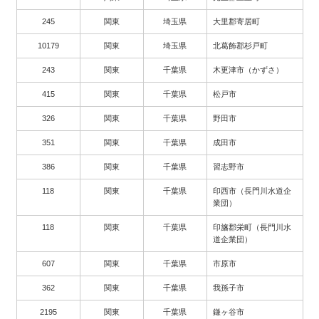
245
関東
埼玉県
大里郡寄居町
10179
関東
埼玉県
北葛飾郡杉戸町
243
関東
千葉県
木更津市（かずさ）
415
関東
千葉県
松戸市
326
関東
千葉県
野田市
351
関東
千葉県
成田市
386
関東
千葉県
習志野市
118
関東
千葉県
印西市（長門川水道企
業団）
118
関東
千葉県
印旛郡栄町（長門川水
道企業団）
607
関東
千葉県
市原市
362
関東
千葉県
我孫子市
2195
関東
千葉県
鎌ヶ谷市