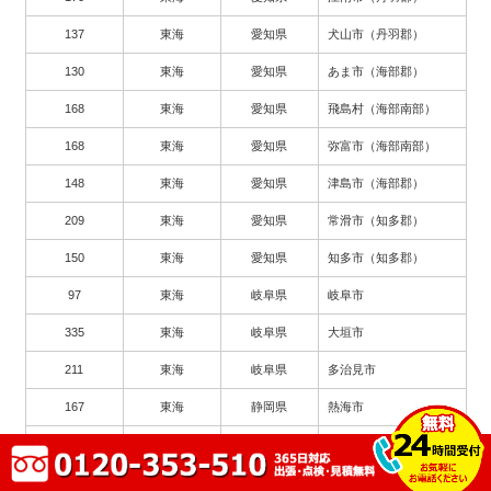
137
東海
愛知県
犬山市（丹羽郡）
130
東海
愛知県
あま市（海部郡）
168
東海
愛知県
飛島村（海部南部）
168
東海
愛知県
弥富市（海部南部）
148
東海
愛知県
津島市（海部郡）
209
東海
愛知県
常滑市（知多郡）
150
東海
愛知県
知多市（知多郡）
97
東海
岐阜県
岐阜市
335
東海
岐阜県
大垣市
211
東海
岐阜県
多治見市
167
東海
静岡県
熱海市
182
東海
愛知県
瀬戸市
263
東海
愛知県
豊川市