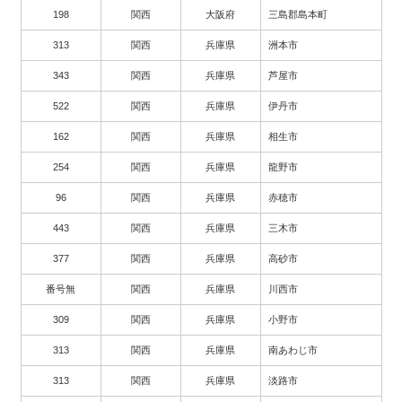
198
関西
大阪府
三島郡島本町
313
関西
兵庫県
洲本市
343
関西
兵庫県
芦屋市
522
関西
兵庫県
伊丹市
162
関西
兵庫県
相生市
254
関西
兵庫県
龍野市
96
関西
兵庫県
赤穂市
443
関西
兵庫県
三木市
377
関西
兵庫県
高砂市
番号無
関西
兵庫県
川西市
309
関西
兵庫県
小野市
313
関西
兵庫県
南あわじ市
313
関西
兵庫県
淡路市