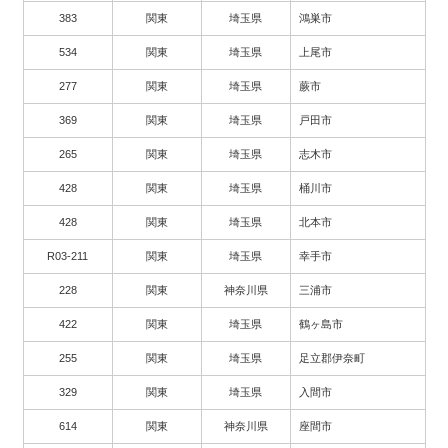
383
関東
埼玉県
鴻巣市
534
関東
埼玉県
上尾市
277
関東
埼玉県
蕨市
369
関東
埼玉県
戸田市
265
関東
埼玉県
志木市
428
関東
埼玉県
桶川市
428
関東
埼玉県
北本市
R03-211
関東
埼玉県
幸手市
228
関東
神奈川県
三浦市
422
関東
埼玉県
鶴ヶ島市
255
関東
埼玉県
足立郡伊奈町
329
関東
埼玉県
入間市
614
関東
神奈川県
座間市