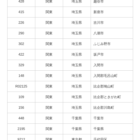
428
関東
埼玉県
越谷市
415
関東
埼玉県
新座市
226
関東
埼玉県
吉川市
290
関東
埼玉県
八潮市
302
関東
埼玉県
ふじみ野市
422
関東
埼玉県
坂戸市
329
関東
埼玉県
入間市
148
関東
埼玉県
入間郡毛呂山町
R02125
関東
埼玉県
比企郡鳩山町
109
関東
埼玉県
比企郡ときがわ町
156
関東
埼玉県
比企郡川島町
448
関東
千葉県
千葉市
2195
関東
千葉県
千葉県
9712
関東
東京都
千代田区