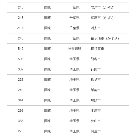
243
関東
千葉県
君津市（かずさ）
243
関東
千葉県
富津市（かずさ）
2195
関東
千葉県
浦安市
243
関東
千葉県
袖ヶ浦市（かずさ）
542
関東
神奈川県
横須賀市
505
関東
埼玉県
熊谷市
337
関東
埼玉県
行田市
216
関東
埼玉県
秩父市
249
関東
埼玉県
飯能市
344
関東
埼玉県
加須市
298
関東
埼玉県
本庄市
335
関東
埼玉県
狭山市
275
関東
埼玉県
羽生市