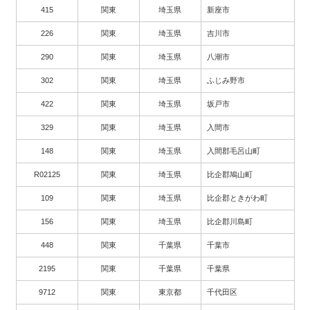
415
関東
埼玉県
新座市
226
関東
埼玉県
吉川市
290
関東
埼玉県
八潮市
302
関東
埼玉県
ふじみ野市
422
関東
埼玉県
坂戸市
329
関東
埼玉県
入間市
148
関東
埼玉県
入間郡毛呂山町
R02125
関東
埼玉県
比企郡鳩山町
109
関東
埼玉県
比企郡ときがわ町
156
関東
埼玉県
比企郡川島町
448
関東
千葉県
千葉市
2195
関東
千葉県
千葉県
9712
関東
東京都
千代田区