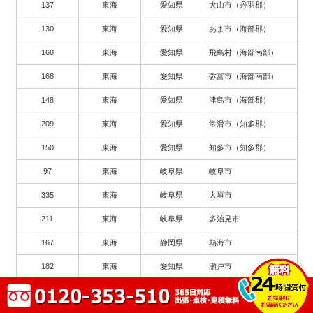
137
東海
愛知県
犬山市（丹羽郡）
130
東海
愛知県
あま市（海部郡）
168
東海
愛知県
飛島村（海部南部）
168
東海
愛知県
弥富市（海部南部）
148
東海
愛知県
津島市（海部郡）
209
東海
愛知県
常滑市（知多郡）
150
東海
愛知県
知多市（知多郡）
97
東海
岐阜県
岐阜市
335
東海
岐阜県
大垣市
211
東海
岐阜県
多治見市
167
東海
静岡県
熱海市
182
東海
愛知県
瀬戸市
263
東海
愛知県
豊川市