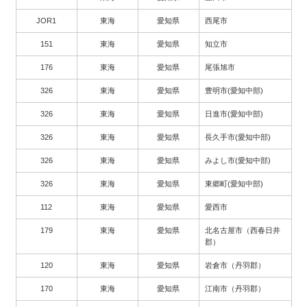
JOR1
東海
愛知県
西尾市
151
東海
愛知県
知立市
176
東海
愛知県
尾張旭市
326
東海
愛知県
豊明市(愛知中部)
326
東海
愛知県
日進市(愛知中部)
326
東海
愛知県
長久手市(愛知中部)
326
東海
愛知県
みよし市(愛知中部)
326
東海
愛知県
東郷町(愛知中部)
112
東海
愛知県
愛西市
179
東海
愛知県
北名古屋市（西春日井
郡）
120
東海
愛知県
岩倉市（丹羽郡）
170
東海
愛知県
江南市（丹羽郡）