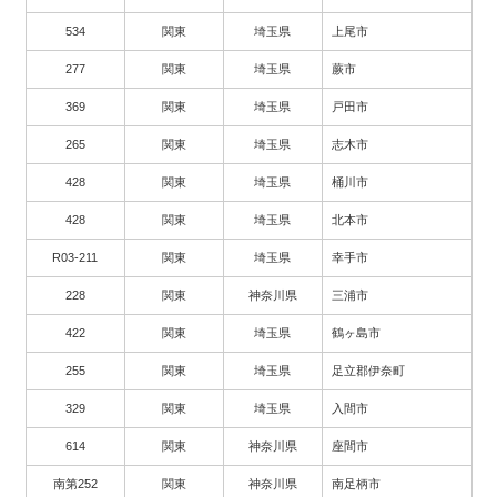
534
関東
埼玉県
上尾市
277
関東
埼玉県
蕨市
369
関東
埼玉県
戸田市
265
関東
埼玉県
志木市
428
関東
埼玉県
桶川市
428
関東
埼玉県
北本市
R03-211
関東
埼玉県
幸手市
228
関東
神奈川県
三浦市
422
関東
埼玉県
鶴ヶ島市
255
関東
埼玉県
足立郡伊奈町
329
関東
埼玉県
入間市
614
関東
神奈川県
座間市
南第252
関東
神奈川県
南足柄市