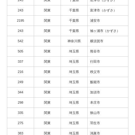
243
関東
千葉県
君津市（かずさ）
243
関東
千葉県
富津市（かずさ）
2195
関東
千葉県
浦安市
243
関東
千葉県
袖ヶ浦市（かずさ）
542
関東
神奈川県
横須賀市
505
関東
埼玉県
熊谷市
337
関東
埼玉県
行田市
216
関東
埼玉県
秩父市
249
関東
埼玉県
飯能市
344
関東
埼玉県
加須市
298
関東
埼玉県
本庄市
335
関東
埼玉県
狭山市
275
関東
埼玉県
羽生市
383
関東
埼玉県
鴻巣市