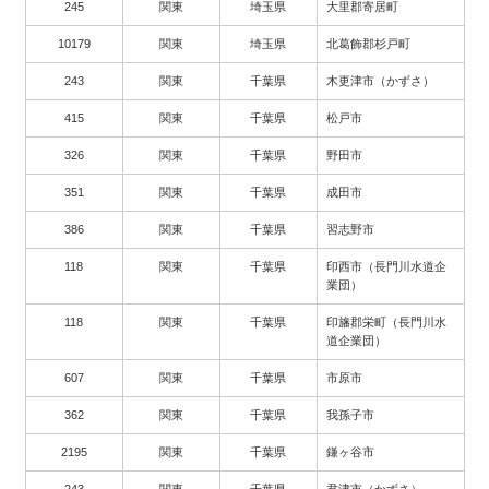
245
関東
埼玉県
大里郡寄居町
10179
関東
埼玉県
北葛飾郡杉戸町
243
関東
千葉県
木更津市（かずさ）
415
関東
千葉県
松戸市
326
関東
千葉県
野田市
351
関東
千葉県
成田市
386
関東
千葉県
習志野市
118
関東
千葉県
印西市（長門川水道企
業団）
118
関東
千葉県
印旛郡栄町（長門川水
道企業団）
607
関東
千葉県
市原市
362
関東
千葉県
我孫子市
2195
関東
千葉県
鎌ヶ谷市