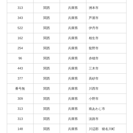
313
関西
兵庫県
洲本市
343
関西
兵庫県
芦屋市
522
関西
兵庫県
伊丹市
162
関西
兵庫県
相生市
254
関西
兵庫県
龍野市
96
関西
兵庫県
赤穂市
443
関西
兵庫県
三木市
377
関西
兵庫県
高砂市
番号無
関西
兵庫県
川西市
309
関西
兵庫県
小野市
313
関西
兵庫県
南あわじ市
313
関西
兵庫県
淡路市
148
関西
兵庫県
川辺郡 猪名川町