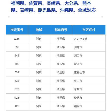
福岡県、佐賀県、長崎県、大分県、熊本
県、宮崎県、鹿児島県、沖縄県、全域対応
指定番号
地域
都道府県
市区町村
1186
関東
埼玉県
さいたま市
598
関東
埼玉県
川越市
843
関東
埼玉県
川口市
495
関東
埼玉県
所沢市
331
関東
埼玉県
東松山市
335
関東
埼玉県
狭山市
376
関東
埼玉県
草加市
428
関東
埼玉県
松伏市
428
関東
埼玉県
越谷市