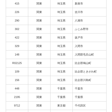
415
関東
埼玉県
新座市
226
関東
埼玉県
吉川市
290
関東
埼玉県
八潮市
302
関東
埼玉県
ふじみ野市
422
関東
埼玉県
坂戸市
329
関東
埼玉県
入間市
148
関東
埼玉県
入間郡毛呂山町
R02125
関東
埼玉県
比企郡鳩山町
109
関東
埼玉県
比企郡ときがわ町
156
関東
埼玉県
比企郡川島町
448
関東
千葉県
千葉市
2195
関東
千葉県
千葉県
9712
関東
東京都
千代田区