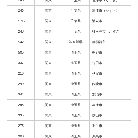
243
関東
千葉県
君津市（かずさ）
243
関東
千葉県
富津市（かずさ）
2195
関東
千葉県
浦安市
243
関東
千葉県
袖ヶ浦市（かずさ）
542
関東
神奈川県
横須賀市
505
関東
埼玉県
熊谷市
337
関東
埼玉県
行田市
216
関東
埼玉県
秩父市
249
関東
埼玉県
飯能市
344
関東
埼玉県
加須市
298
関東
埼玉県
本庄市
335
関東
埼玉県
狭山市
275
関東
埼玉県
羽生市
383
関東
埼玉県
鴻巣市