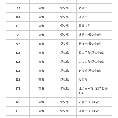
JOR1
東海
愛知県
西尾市
151
東海
愛知県
知立市
176
東海
愛知県
尾張旭市
326
東海
愛知県
豊明市(愛知中部)
326
東海
愛知県
日進市(愛知中部)
326
東海
愛知県
長久手市(愛知中部)
326
東海
愛知県
みよし市(愛知中部)
326
東海
愛知県
東郷町(愛知中部)
112
東海
愛知県
愛西市
179
東海
愛知県
北名古屋市（西春日井
郡）
120
東海
愛知県
岩倉市（丹羽郡）
170
東海
愛知県
江南市（丹羽郡）