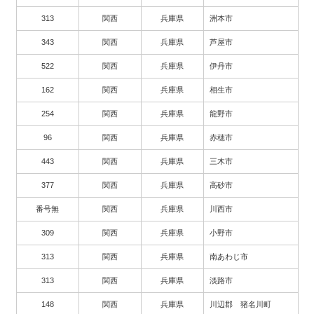
313
関西
兵庫県
洲本市
343
関西
兵庫県
芦屋市
522
関西
兵庫県
伊丹市
162
関西
兵庫県
相生市
254
関西
兵庫県
龍野市
96
関西
兵庫県
赤穂市
443
関西
兵庫県
三木市
377
関西
兵庫県
高砂市
番号無
関西
兵庫県
川西市
309
関西
兵庫県
小野市
313
関西
兵庫県
南あわじ市
313
関西
兵庫県
淡路市
148
関西
兵庫県
川辺郡 猪名川町