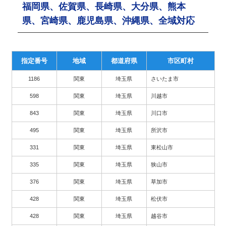
福岡県、佐賀県、長崎県、大分県、熊本
県、宮崎県、鹿児島県、沖縄県、全域対応
指定番号
地域
都道府県
市区町村
1186
関東
埼玉県
さいたま市
598
関東
埼玉県
川越市
843
関東
埼玉県
川口市
495
関東
埼玉県
所沢市
331
関東
埼玉県
東松山市
335
関東
埼玉県
狭山市
376
関東
埼玉県
草加市
428
関東
埼玉県
松伏市
428
関東
埼玉県
越谷市