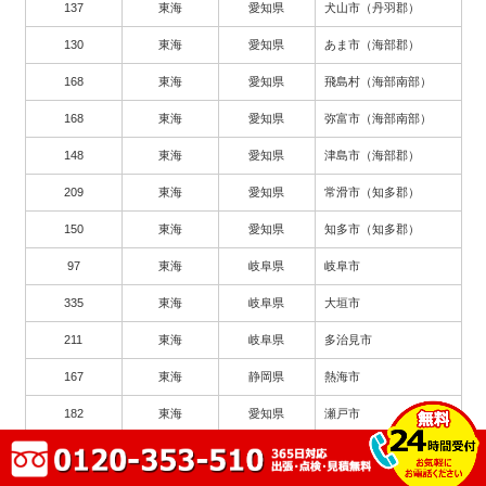
137
東海
愛知県
犬山市（丹羽郡）
130
東海
愛知県
あま市（海部郡）
168
東海
愛知県
飛島村（海部南部）
168
東海
愛知県
弥富市（海部南部）
148
東海
愛知県
津島市（海部郡）
209
東海
愛知県
常滑市（知多郡）
150
東海
愛知県
知多市（知多郡）
97
東海
岐阜県
岐阜市
335
東海
岐阜県
大垣市
211
東海
岐阜県
多治見市
167
東海
静岡県
熱海市
182
東海
愛知県
瀬戸市
263
東海
愛知県
豊川市