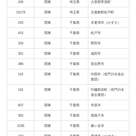
245
関東
埼玉県
大里郡寄居町
10179
関東
埼玉県
北葛飾郡杉戸町
243
関東
千葉県
木更津市（かずさ）
415
関東
千葉県
松戸市
326
関東
千葉県
野田市
351
関東
千葉県
成田市
386
関東
千葉県
習志野市
118
関東
千葉県
印西市（長門川水道企
業団）
118
関東
千葉県
印旛郡栄町（長門川水
道企業団）
607
関東
千葉県
市原市
362
関東
千葉県
我孫子市
2195
関東
千葉県
鎌ヶ谷市