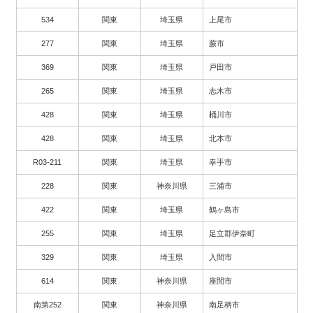
534
関東
埼玉県
上尾市
277
関東
埼玉県
蕨市
369
関東
埼玉県
戸田市
265
関東
埼玉県
志木市
428
関東
埼玉県
桶川市
428
関東
埼玉県
北本市
R03-211
関東
埼玉県
幸手市
228
関東
神奈川県
三浦市
422
関東
埼玉県
鶴ヶ島市
255
関東
埼玉県
足立郡伊奈町
329
関東
埼玉県
入間市
614
関東
神奈川県
座間市
南第252
関東
神奈川県
南足柄市