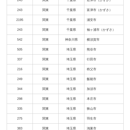
243
関東
千葉県
君津市（かずさ）
243
関東
千葉県
富津市（かずさ）
2195
関東
千葉県
浦安市
243
関東
千葉県
袖ヶ浦市（かずさ）
542
関東
神奈川県
横須賀市
505
関東
埼玉県
熊谷市
337
関東
埼玉県
行田市
216
関東
埼玉県
秩父市
249
関東
埼玉県
飯能市
344
関東
埼玉県
加須市
298
関東
埼玉県
本庄市
335
関東
埼玉県
狭山市
275
関東
埼玉県
羽生市
383
関東
埼玉県
鴻巣市