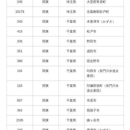
245
関東
埼玉県
大里郡寄居町
10179
関東
埼玉県
北葛飾郡杉戸町
243
関東
千葉県
木更津市（かずさ）
415
関東
千葉県
松戸市
326
関東
千葉県
野田市
351
関東
千葉県
成田市
386
関東
千葉県
習志野市
118
関東
千葉県
印西市（長門川水道企
業団）
118
関東
千葉県
印旛郡栄町（長門川水
道企業団）
607
関東
千葉県
市原市
362
関東
千葉県
我孫子市
2195
関東
千葉県
鎌ヶ谷市