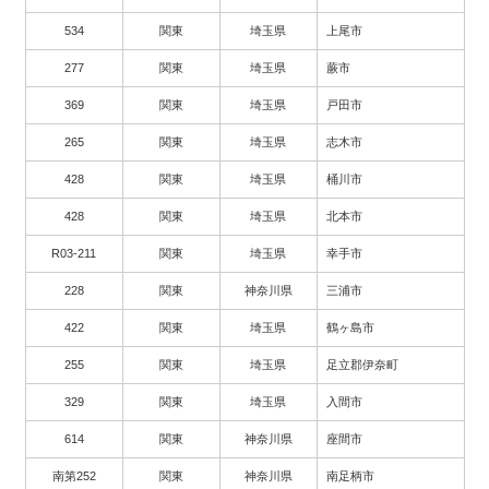
534
関東
埼玉県
上尾市
277
関東
埼玉県
蕨市
369
関東
埼玉県
戸田市
265
関東
埼玉県
志木市
428
関東
埼玉県
桶川市
428
関東
埼玉県
北本市
R03-211
関東
埼玉県
幸手市
228
関東
神奈川県
三浦市
422
関東
埼玉県
鶴ヶ島市
255
関東
埼玉県
足立郡伊奈町
329
関東
埼玉県
入間市
614
関東
神奈川県
座間市
南第252
関東
神奈川県
南足柄市