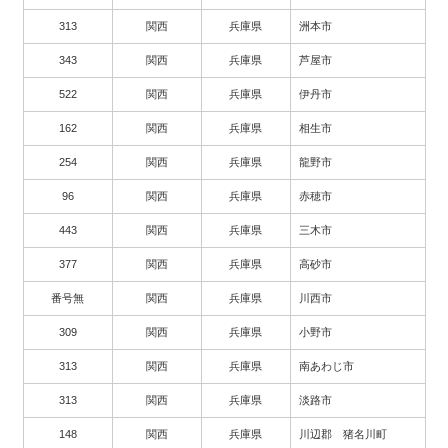
313
関西
兵庫県
洲本市
343
関西
兵庫県
芦屋市
522
関西
兵庫県
伊丹市
162
関西
兵庫県
相生市
254
関西
兵庫県
龍野市
96
関西
兵庫県
赤穂市
443
関西
兵庫県
三木市
377
関西
兵庫県
高砂市
番号無
関西
兵庫県
川西市
309
関西
兵庫県
小野市
313
関西
兵庫県
南あわじ市
313
関西
兵庫県
淡路市
148
関西
兵庫県
川辺郡 猪名川町