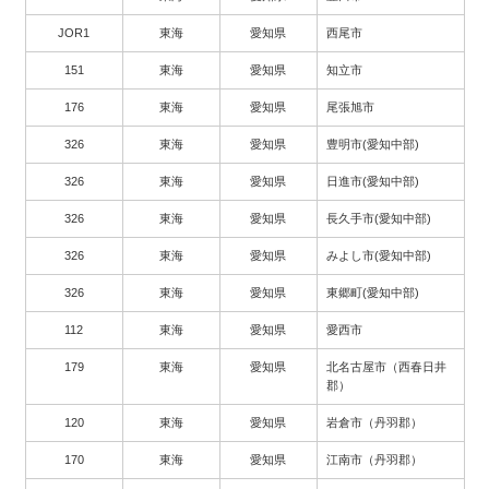
JOR1
東海
愛知県
西尾市
151
東海
愛知県
知立市
176
東海
愛知県
尾張旭市
326
東海
愛知県
豊明市(愛知中部)
326
東海
愛知県
日進市(愛知中部)
326
東海
愛知県
長久手市(愛知中部)
326
東海
愛知県
みよし市(愛知中部)
326
東海
愛知県
東郷町(愛知中部)
112
東海
愛知県
愛西市
179
東海
愛知県
北名古屋市（西春日井
郡）
120
東海
愛知県
岩倉市（丹羽郡）
170
東海
愛知県
江南市（丹羽郡）