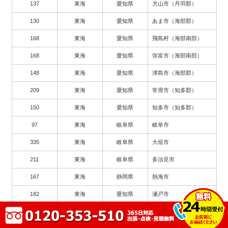
137
東海
愛知県
犬山市（丹羽郡）
130
東海
愛知県
あま市（海部郡）
168
東海
愛知県
飛島村（海部南部）
168
東海
愛知県
弥富市（海部南部）
148
東海
愛知県
津島市（海部郡）
209
東海
愛知県
常滑市（知多郡）
150
東海
愛知県
知多市（知多郡）
97
東海
岐阜県
岐阜市
335
東海
岐阜県
大垣市
211
東海
岐阜県
多治見市
167
東海
静岡県
熱海市
182
東海
愛知県
瀬戸市
263
東海
愛知県
豊川市