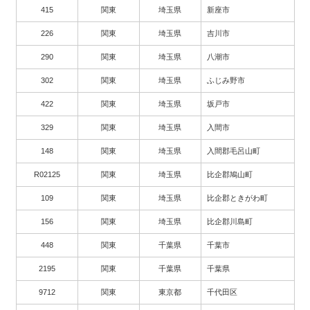
415
関東
埼玉県
新座市
226
関東
埼玉県
吉川市
290
関東
埼玉県
八潮市
302
関東
埼玉県
ふじみ野市
422
関東
埼玉県
坂戸市
329
関東
埼玉県
入間市
148
関東
埼玉県
入間郡毛呂山町
R02125
関東
埼玉県
比企郡鳩山町
109
関東
埼玉県
比企郡ときがわ町
156
関東
埼玉県
比企郡川島町
448
関東
千葉県
千葉市
2195
関東
千葉県
千葉県
9712
関東
東京都
千代田区