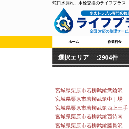
蛇口水漏れ、水栓交換のライフプラス
全国 対応の修理サービ
ホーム
作業料金
選択エリア :2904件
宮城県栗原市若柳武鎗武鎗沢
宮城県栗原市若柳武鎗中丁場
宮城県栗原市若柳武鎗西上土手
宮城県栗原市若柳武鎗西待南
宮城県栗原市若柳武鎗藤貫沢