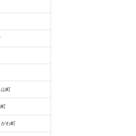
市
呂山町
山町
きがわ町