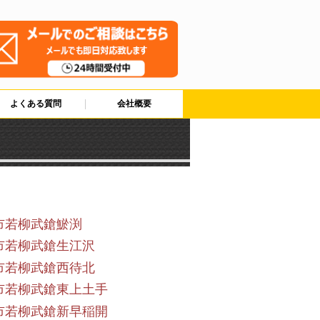
よくある質問
会社概要
市若柳武鎗鯲渕
市若柳武鎗生江沢
市若柳武鎗西待北
市若柳武鎗東上土手
市若柳武鎗新早稲開