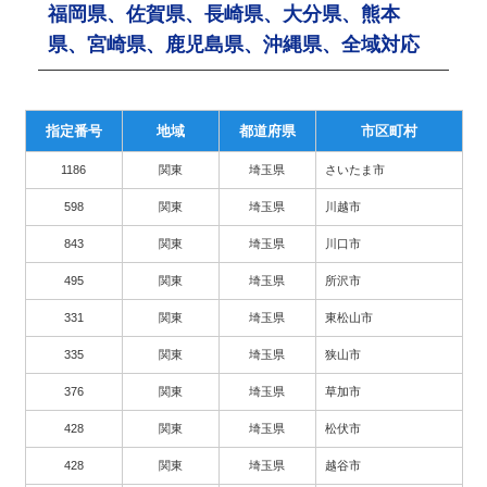
福岡県、佐賀県、長崎県、大分県、熊本
県、宮崎県、鹿児島県、沖縄県、全域対応
指定番号
地域
都道府県
市区町村
1186
関東
埼玉県
さいたま市
598
関東
埼玉県
川越市
843
関東
埼玉県
川口市
495
関東
埼玉県
所沢市
331
関東
埼玉県
東松山市
335
関東
埼玉県
狭山市
376
関東
埼玉県
草加市
428
関東
埼玉県
松伏市
428
関東
埼玉県
越谷市