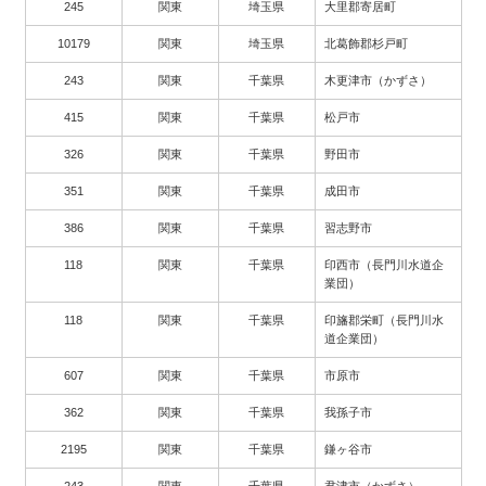
245
関東
埼玉県
大里郡寄居町
10179
関東
埼玉県
北葛飾郡杉戸町
243
関東
千葉県
木更津市（かずさ）
415
関東
千葉県
松戸市
326
関東
千葉県
野田市
351
関東
千葉県
成田市
386
関東
千葉県
習志野市
118
関東
千葉県
印西市（長門川水道企
業団）
118
関東
千葉県
印旛郡栄町（長門川水
道企業団）
607
関東
千葉県
市原市
362
関東
千葉県
我孫子市
2195
関東
千葉県
鎌ヶ谷市