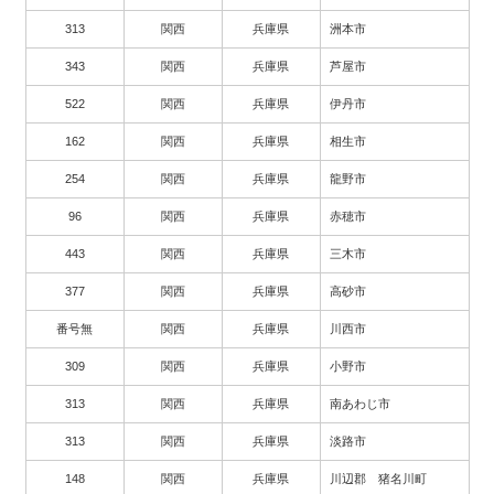
313
関西
兵庫県
洲本市
343
関西
兵庫県
芦屋市
522
関西
兵庫県
伊丹市
162
関西
兵庫県
相生市
254
関西
兵庫県
龍野市
96
関西
兵庫県
赤穂市
443
関西
兵庫県
三木市
377
関西
兵庫県
高砂市
番号無
関西
兵庫県
川西市
309
関西
兵庫県
小野市
313
関西
兵庫県
南あわじ市
313
関西
兵庫県
淡路市
148
関西
兵庫県
川辺郡 猪名川町