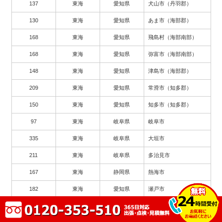
137
東海
愛知県
犬山市（丹羽郡）
130
東海
愛知県
あま市（海部郡）
168
東海
愛知県
飛島村（海部南部）
168
東海
愛知県
弥富市（海部南部）
148
東海
愛知県
津島市（海部郡）
209
東海
愛知県
常滑市（知多郡）
150
東海
愛知県
知多市（知多郡）
97
東海
岐阜県
岐阜市
335
東海
岐阜県
大垣市
211
東海
岐阜県
多治見市
167
東海
静岡県
熱海市
182
東海
愛知県
瀬戸市
263
東海
愛知県
豊川市