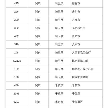
415
関東
埼玉県
新座市
226
関東
埼玉県
吉川市
290
関東
埼玉県
八潮市
302
関東
埼玉県
ふじみ野市
422
関東
埼玉県
坂戸市
329
関東
埼玉県
入間市
148
関東
埼玉県
入間郡毛呂山町
R02125
関東
埼玉県
比企郡鳩山町
109
関東
埼玉県
比企郡ときがわ町
156
関東
埼玉県
比企郡川島町
448
関東
千葉県
千葉市
2195
関東
千葉県
千葉県
9712
関東
東京都
千代田区