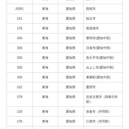
JOR1
東海
愛知県
西尾市
151
東海
愛知県
知立市
176
東海
愛知県
尾張旭市
326
東海
愛知県
豊明市(愛知中部)
326
東海
愛知県
日進市(愛知中部)
326
東海
愛知県
長久手市(愛知中部)
326
東海
愛知県
みよし市(愛知中部)
326
東海
愛知県
東郷町(愛知中部)
112
東海
愛知県
愛西市
179
東海
愛知県
北名古屋市（西春日井
郡）
120
東海
愛知県
岩倉市（丹羽郡）
170
東海
愛知県
江南市（丹羽郡）