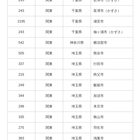
243
関東
千葉県
君津市（かずさ）
243
関東
千葉県
富津市（かずさ）
2195
関東
千葉県
浦安市
243
関東
千葉県
袖ヶ浦市（かずさ）
542
関東
神奈川県
横須賀市
505
関東
埼玉県
熊谷市
337
関東
埼玉県
行田市
216
関東
埼玉県
秩父市
249
関東
埼玉県
飯能市
344
関東
埼玉県
加須市
298
関東
埼玉県
本庄市
335
関東
埼玉県
狭山市
275
関東
埼玉県
羽生市
383
関東
埼玉県
鴻巣市