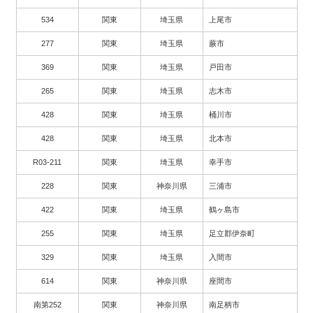
534
関東
埼玉県
上尾市
277
関東
埼玉県
蕨市
369
関東
埼玉県
戸田市
265
関東
埼玉県
志木市
428
関東
埼玉県
桶川市
428
関東
埼玉県
北本市
R03-211
関東
埼玉県
幸手市
228
関東
神奈川県
三浦市
422
関東
埼玉県
鶴ヶ島市
255
関東
埼玉県
足立郡伊奈町
329
関東
埼玉県
入間市
614
関東
神奈川県
座間市
南第252
関東
神奈川県
南足柄市