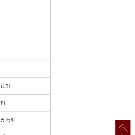
市
呂山町
山町
きがわ町