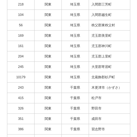
218
関東
埼玉県
入間郡三芳町
104
関東
埼玉県
入間郡越生町
56
関東
埼玉県
秩父郡東秩父村
169
関東
埼玉県
児玉郡美里町
161
関東
埼玉県
児玉郡神川町
204
関東
埼玉県
児玉郡上里町
245
関東
埼玉県
大里郡寄居町
10179
関東
埼玉県
北葛飾郡杉戸町
243
関東
千葉県
木更津市（かずさ）
415
関東
千葉県
松戸市
326
関東
千葉県
野田市
351
関東
千葉県
成田市
386
関東
千葉県
習志野市