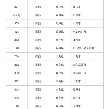
377
関西
兵庫県
高砂市
番号無
関西
兵庫県
川西市
309
関西
兵庫県
小野市
313
関西
兵庫県
南あわじ市
313
関西
兵庫県
淡路市
148
関西
兵庫県
川辺郡 猪名川町
739
関西
奈良県
奈良市
262
関西
奈良県
大和高田市
333
関西
奈良県
大和郡山市
322
関西
奈良県
天理市
404
関西
奈良県
橿原市
242
関西
奈良県
桜井市
146
関西
奈良県
五條市