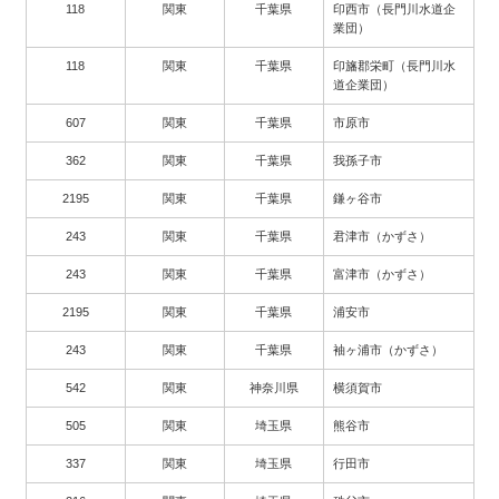
118
関東
千葉県
印西市（長門川水道企
業団）
118
関東
千葉県
印旛郡栄町（長門川水
道企業団）
607
関東
千葉県
市原市
362
関東
千葉県
我孫子市
2195
関東
千葉県
鎌ヶ谷市
243
関東
千葉県
君津市（かずさ）
243
関東
千葉県
富津市（かずさ）
2195
関東
千葉県
浦安市
243
関東
千葉県
袖ヶ浦市（かずさ）
542
関東
神奈川県
横須賀市
505
関東
埼玉県
熊谷市
337
関東
埼玉県
行田市