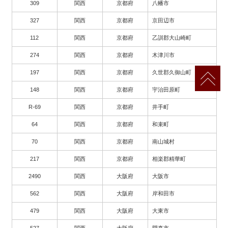
309
関西
京都府
八幡市
327
関西
京都府
京田辺市
112
関西
京都府
乙訓郡大山崎町
274
関西
京都府
木津川市
197
関西
京都府
久世郡久御山町
148
関西
京都府
宇治田原町
R-69
関西
京都府
井手町
64
関西
京都府
和束町
70
関西
京都府
南山城村
217
関西
京都府
相楽郡精華町
2490
関西
大阪府
大阪市
562
関西
大阪府
岸和田市
479
関西
大阪府
大東市