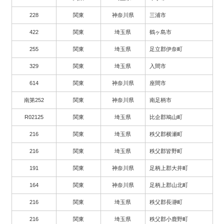
228
関東
神奈川県
三浦市
422
関東
埼玉県
鶴ヶ島市
255
関東
埼玉県
足立郡伊奈町
329
関東
埼玉県
入間市
614
関東
神奈川県
座間市
南第252
関東
神奈川県
南足柄市
R02125
関東
埼玉県
比企郡鳩山町
216
関東
埼玉県
秩父郡横瀬町
216
関東
埼玉県
秩父郡皆野町
191
関東
神奈川県
足柄上郡大井町
164
関東
神奈川県
足柄上郡山北町
216
関東
埼玉県
秩父郡長瀞町
216
関東
埼玉県
秩父郡小鹿野町