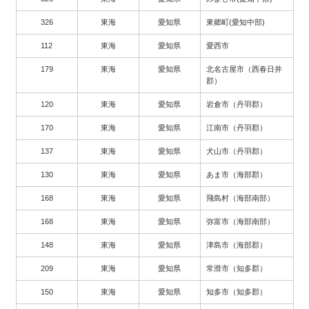
326
東海
愛知県
東郷町(愛知中部)
112
東海
愛知県
愛西市
179
東海
愛知県
北名古屋市（西春日井
郡）
120
東海
愛知県
岩倉市（丹羽郡）
170
東海
愛知県
江南市（丹羽郡）
137
東海
愛知県
犬山市（丹羽郡）
130
東海
愛知県
あま市（海部郡）
168
東海
愛知県
飛島村（海部南部）
168
東海
愛知県
弥富市（海部南部）
148
東海
愛知県
津島市（海部郡）
209
東海
愛知県
常滑市（知多郡）
150
東海
愛知県
知多市（知多郡）