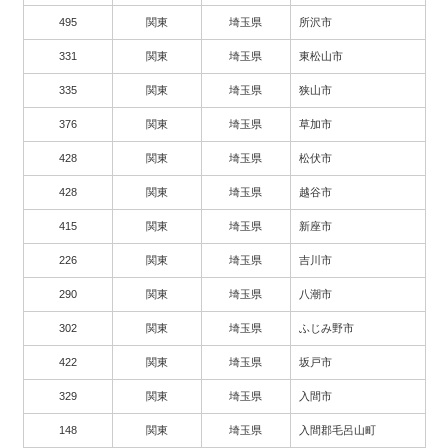
495
関東
埼玉県
所沢市
331
関東
埼玉県
東松山市
335
関東
埼玉県
狭山市
376
関東
埼玉県
草加市
428
関東
埼玉県
松伏市
428
関東
埼玉県
越谷市
415
関東
埼玉県
新座市
226
関東
埼玉県
吉川市
290
関東
埼玉県
八潮市
302
関東
埼玉県
ふじみ野市
422
関東
埼玉県
坂戸市
329
関東
埼玉県
入間市
148
関東
埼玉県
入間郡毛呂山町