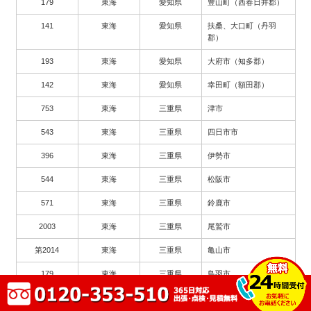
179
東海
愛知県
豊山町（西春日井郡）
141
東海
愛知県
扶桑、大口町（丹羽
郡）
193
東海
愛知県
大府市（知多郡）
142
東海
愛知県
幸田町（額田郡）
753
東海
三重県
津市
543
東海
三重県
四日市市
396
東海
三重県
伊勢市
544
東海
三重県
松阪市
571
東海
三重県
鈴鹿市
2003
東海
三重県
尾鷲市
第2014
東海
三重県
亀山市
179
東海
三重県
鳥羽市
62
東海
三重県
熊野市