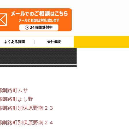
よくある質問
会社概要
郡釧路町ムサ
郡釧路町よし野
郡釧路町別保原野南２３
郡釧路町別保原野南２４