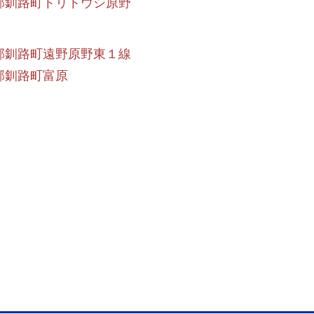
郡釧路町トリトウシ原野
郡釧路町遠野原野東１線
郡釧路町富原