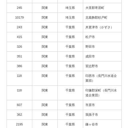
245
関東
埼玉県
大里郡寄居町
10179
関東
埼玉県
北葛飾郡杉戸町
243
関東
千葉県
木更津市（かずさ）
415
関東
千葉県
松戸市
326
関東
千葉県
野田市
351
関東
千葉県
成田市
386
関東
千葉県
習志野市
118
関東
千葉県
印西市（長門川水道企
業団）
118
関東
千葉県
印旛郡栄町（長門川水
道企業団）
607
関東
千葉県
市原市
362
関東
千葉県
我孫子市
2195
関東
千葉県
鎌ヶ谷市