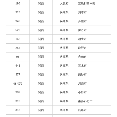
198
関西
大阪府
三島郡島本町
313
関西
兵庫県
洲本市
343
関西
兵庫県
芦屋市
522
関西
兵庫県
伊丹市
162
関西
兵庫県
相生市
254
関西
兵庫県
龍野市
96
関西
兵庫県
赤穂市
443
関西
兵庫県
三木市
377
関西
兵庫県
高砂市
番号無
関西
兵庫県
川西市
309
関西
兵庫県
小野市
313
関西
兵庫県
南あわじ市
313
関西
兵庫県
淡路市