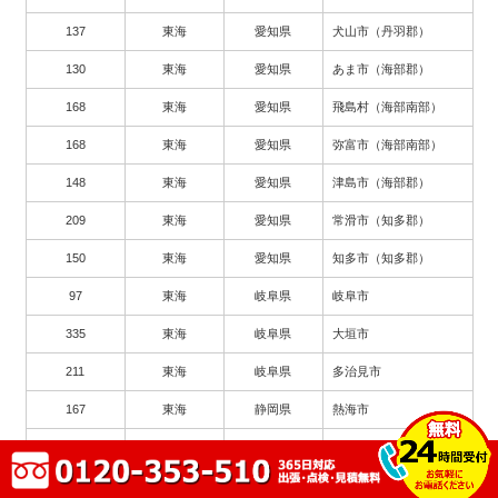
137
東海
愛知県
犬山市（丹羽郡）
130
東海
愛知県
あま市（海部郡）
168
東海
愛知県
飛島村（海部南部）
168
東海
愛知県
弥富市（海部南部）
148
東海
愛知県
津島市（海部郡）
209
東海
愛知県
常滑市（知多郡）
150
東海
愛知県
知多市（知多郡）
97
東海
岐阜県
岐阜市
335
東海
岐阜県
大垣市
211
東海
岐阜県
多治見市
167
東海
静岡県
熱海市
182
東海
愛知県
瀬戸市
263
東海
愛知県
豊川市