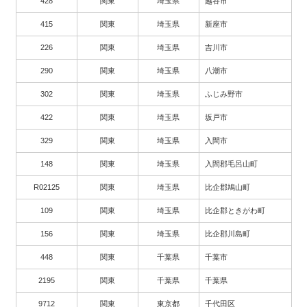
428
関東
埼玉県
越谷市
415
関東
埼玉県
新座市
226
関東
埼玉県
吉川市
290
関東
埼玉県
八潮市
302
関東
埼玉県
ふじみ野市
422
関東
埼玉県
坂戸市
329
関東
埼玉県
入間市
148
関東
埼玉県
入間郡毛呂山町
R02125
関東
埼玉県
比企郡鳩山町
109
関東
埼玉県
比企郡ときがわ町
156
関東
埼玉県
比企郡川島町
448
関東
千葉県
千葉市
2195
関東
千葉県
千葉県
9712
関東
東京都
千代田区