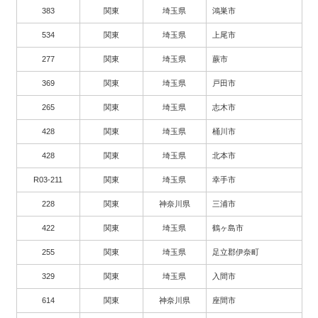
383
関東
埼玉県
鴻巣市
534
関東
埼玉県
上尾市
277
関東
埼玉県
蕨市
369
関東
埼玉県
戸田市
265
関東
埼玉県
志木市
428
関東
埼玉県
桶川市
428
関東
埼玉県
北本市
R03-211
関東
埼玉県
幸手市
228
関東
神奈川県
三浦市
422
関東
埼玉県
鶴ヶ島市
255
関東
埼玉県
足立郡伊奈町
329
関東
埼玉県
入間市
614
関東
神奈川県
座間市