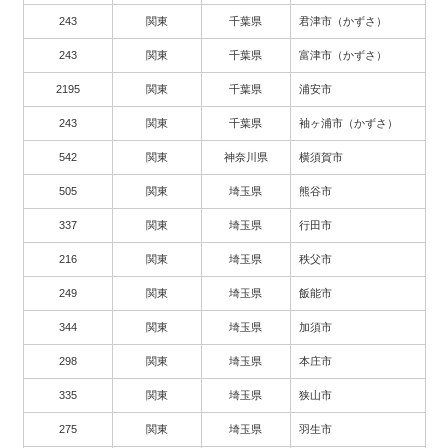
243
関東
千葉県
君津市（かずさ）
243
関東
千葉県
富津市（かずさ）
2195
関東
千葉県
浦安市
243
関東
千葉県
袖ヶ浦市（かずさ）
542
関東
神奈川県
横須賀市
505
関東
埼玉県
熊谷市
337
関東
埼玉県
行田市
216
関東
埼玉県
秩父市
249
関東
埼玉県
飯能市
344
関東
埼玉県
加須市
298
関東
埼玉県
本庄市
335
関東
埼玉県
狭山市
275
関東
埼玉県
羽生市