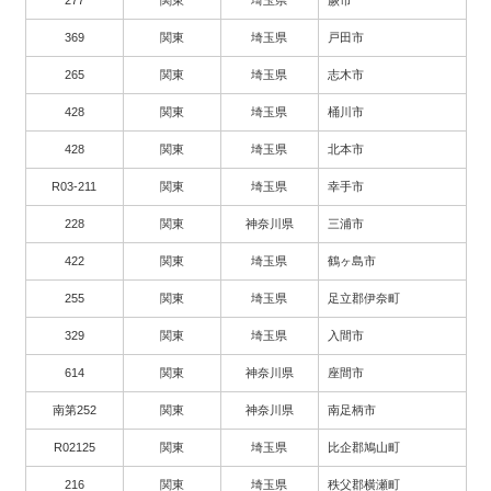
369
関東
埼玉県
戸田市
265
関東
埼玉県
志木市
428
関東
埼玉県
桶川市
428
関東
埼玉県
北本市
R03-211
関東
埼玉県
幸手市
228
関東
神奈川県
三浦市
422
関東
埼玉県
鶴ヶ島市
255
関東
埼玉県
足立郡伊奈町
329
関東
埼玉県
入間市
614
関東
神奈川県
座間市
南第252
関東
神奈川県
南足柄市
R02125
関東
埼玉県
比企郡鳩山町
216
関東
埼玉県
秩父郡横瀬町