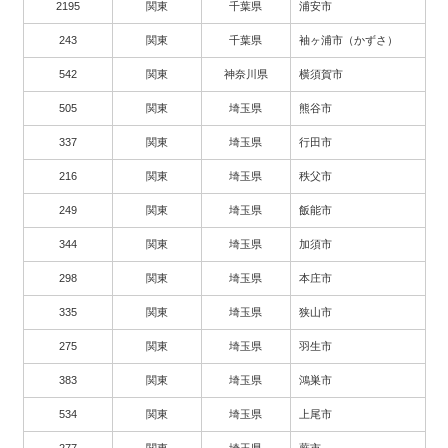
2195
関東
千葉県
浦安市
243
関東
千葉県
袖ヶ浦市（かずさ）
542
関東
神奈川県
横須賀市
505
関東
埼玉県
熊谷市
337
関東
埼玉県
行田市
216
関東
埼玉県
秩父市
249
関東
埼玉県
飯能市
344
関東
埼玉県
加須市
298
関東
埼玉県
本庄市
335
関東
埼玉県
狭山市
275
関東
埼玉県
羽生市
383
関東
埼玉県
鴻巣市
534
関東
埼玉県
上尾市
277
関東
埼玉県
蕨市