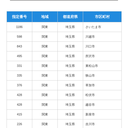
指定番号
地域
都道府県
市区町村
1186
関東
埼玉県
さいたま市
598
関東
埼玉県
川越市
843
関東
埼玉県
川口市
495
関東
埼玉県
所沢市
331
関東
埼玉県
東松山市
335
関東
埼玉県
狭山市
376
関東
埼玉県
草加市
428
関東
埼玉県
松伏市
428
関東
埼玉県
越谷市
415
関東
埼玉県
新座市
226
関東
埼玉県
吉川市