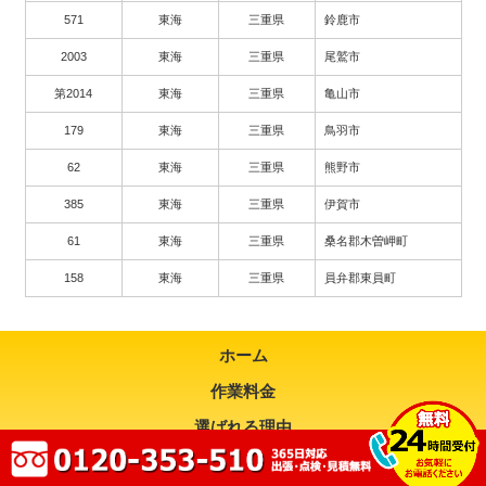
571
東海
三重県
鈴鹿市
2003
東海
三重県
尾鷲市
第2014
東海
三重県
亀山市
179
東海
三重県
鳥羽市
62
東海
三重県
熊野市
385
東海
三重県
伊賀市
61
東海
三重県
桑名郡木曽岬町
158
東海
三重県
員弁郡東員町
ホーム
作業料金
選ばれる理由
対応エリア