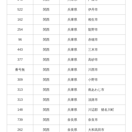
522
関西
兵庫県
伊丹市
162
関西
兵庫県
相生市
254
関西
兵庫県
龍野市
96
関西
兵庫県
赤穂市
443
関西
兵庫県
三木市
377
関西
兵庫県
高砂市
番号無
関西
兵庫県
川西市
309
関西
兵庫県
小野市
313
関西
兵庫県
南あわじ市
313
関西
兵庫県
淡路市
148
関西
兵庫県
川辺郡 猪名川町
739
関西
奈良県
奈良市
262
関西
奈良県
大和高田市