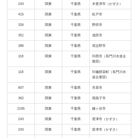
243
関東
千葉県
木更津市（かずさ）
415
関東
千葉県
松戸市
326
関東
千葉県
野田市
351
関東
千葉県
成田市
386
関東
千葉県
習志野市
118
関東
千葉県
印西市（長門川水道企
業団）
118
関東
千葉県
印旛郡栄町（長門川水
道企業団）
607
関東
千葉県
市原市
362
関東
千葉県
我孫子市
2195
関東
千葉県
鎌ヶ谷市
243
関東
千葉県
君津市（かずさ）
243
関東
千葉県
富津市（かずさ）