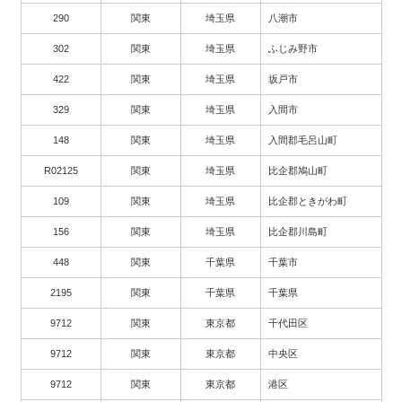
290
関東
埼玉県
八潮市
302
関東
埼玉県
ふじみ野市
422
関東
埼玉県
坂戸市
329
関東
埼玉県
入間市
148
関東
埼玉県
入間郡毛呂山町
R02125
関東
埼玉県
比企郡鳩山町
109
関東
埼玉県
比企郡ときがわ町
156
関東
埼玉県
比企郡川島町
448
関東
千葉県
千葉市
2195
関東
千葉県
千葉県
9712
関東
東京都
千代田区
9712
関東
東京都
中央区
9712
関東
東京都
港区