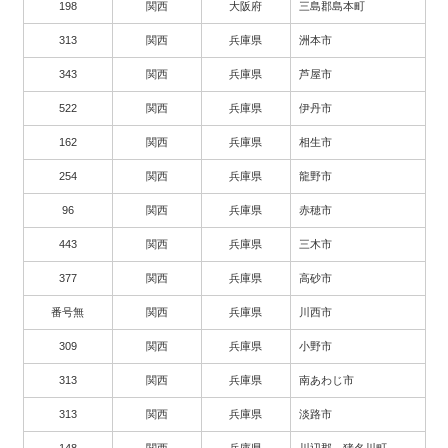
198
関西
大阪府
三島郡島本町
313
関西
兵庫県
洲本市
343
関西
兵庫県
芦屋市
522
関西
兵庫県
伊丹市
162
関西
兵庫県
相生市
254
関西
兵庫県
龍野市
96
関西
兵庫県
赤穂市
443
関西
兵庫県
三木市
377
関西
兵庫県
高砂市
番号無
関西
兵庫県
川西市
309
関西
兵庫県
小野市
313
関西
兵庫県
南あわじ市
313
関西
兵庫県
淡路市