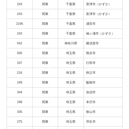
243
関東
千葉県
君津市（かずさ）
243
関東
千葉県
富津市（かずさ）
2195
関東
千葉県
浦安市
243
関東
千葉県
袖ヶ浦市（かずさ）
542
関東
神奈川県
横須賀市
505
関東
埼玉県
熊谷市
337
関東
埼玉県
行田市
216
関東
埼玉県
秩父市
249
関東
埼玉県
飯能市
344
関東
埼玉県
加須市
298
関東
埼玉県
本庄市
335
関東
埼玉県
狭山市
275
関東
埼玉県
羽生市