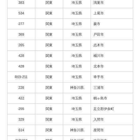
383
関東
埼玉県
鴻巣市
534
関東
埼玉県
上尾市
277
関東
埼玉県
蕨市
369
関東
埼玉県
戸田市
265
関東
埼玉県
志木市
428
関東
埼玉県
桶川市
428
関東
埼玉県
北本市
R03-211
関東
埼玉県
幸手市
228
関東
神奈川県
三浦市
422
関東
埼玉県
鶴ヶ島市
255
関東
埼玉県
足立郡伊奈町
329
関東
埼玉県
入間市
614
関東
神奈川県
座間市