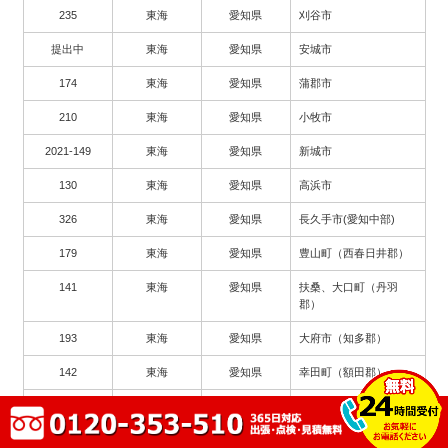
235
東海
愛知県
刈谷市
提出中
東海
愛知県
安城市
174
東海
愛知県
蒲郡市
210
東海
愛知県
小牧市
2021-149
東海
愛知県
新城市
130
東海
愛知県
高浜市
326
東海
愛知県
長久手市(愛知中部)
179
東海
愛知県
豊山町（西春日井郡）
141
東海
愛知県
扶桑、大口町（丹羽
郡）
193
東海
愛知県
大府市（知多郡）
142
東海
愛知県
幸田町（額田郡）
753
東海
三重県
津市
543
東海
三重県
四日市市