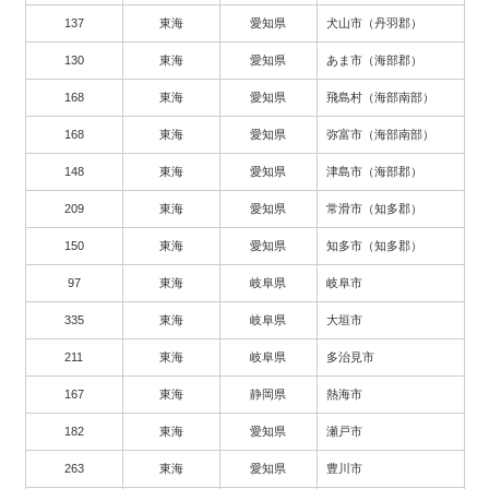
137
東海
愛知県
犬山市（丹羽郡）
130
東海
愛知県
あま市（海部郡）
168
東海
愛知県
飛島村（海部南部）
168
東海
愛知県
弥富市（海部南部）
148
東海
愛知県
津島市（海部郡）
209
東海
愛知県
常滑市（知多郡）
150
東海
愛知県
知多市（知多郡）
97
東海
岐阜県
岐阜市
335
東海
岐阜県
大垣市
211
東海
岐阜県
多治見市
167
東海
静岡県
熱海市
182
東海
愛知県
瀬戸市
263
東海
愛知県
豊川市