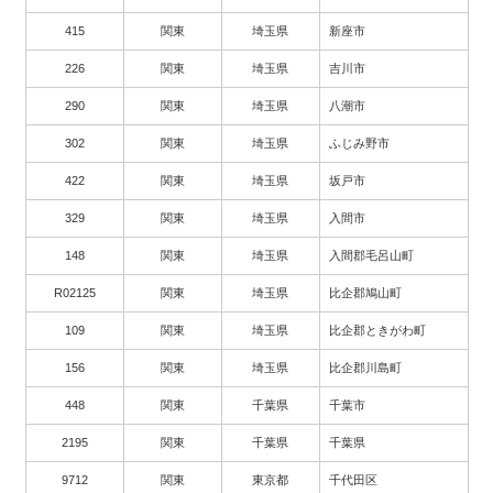
415
関東
埼玉県
新座市
226
関東
埼玉県
吉川市
290
関東
埼玉県
八潮市
302
関東
埼玉県
ふじみ野市
422
関東
埼玉県
坂戸市
329
関東
埼玉県
入間市
148
関東
埼玉県
入間郡毛呂山町
R02125
関東
埼玉県
比企郡鳩山町
109
関東
埼玉県
比企郡ときがわ町
156
関東
埼玉県
比企郡川島町
448
関東
千葉県
千葉市
2195
関東
千葉県
千葉県
9712
関東
東京都
千代田区