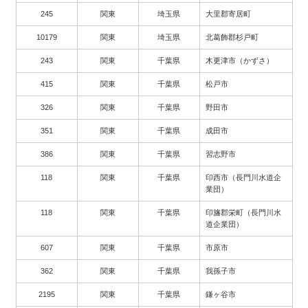
245
関東
埼玉県
大里郡寄居町
10179
関東
埼玉県
北葛飾郡杉戸町
243
関東
千葉県
木更津市（かずさ）
415
関東
千葉県
松戸市
326
関東
千葉県
野田市
351
関東
千葉県
成田市
386
関東
千葉県
習志野市
118
関東
千葉県
印西市（長門川水道企
業団）
118
関東
千葉県
印旛郡栄町（長門川水
道企業団）
607
関東
千葉県
市原市
362
関東
千葉県
我孫子市
2195
関東
千葉県
鎌ヶ谷市