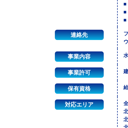
■
■
■
連絡先
事業内容
建
事業許可
保有資格
対応エリア