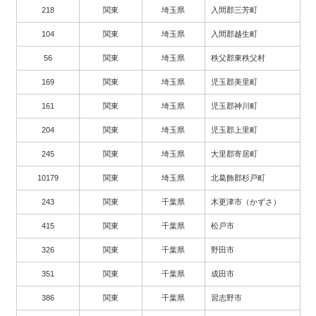
218
関東
埼玉県
入間郡三芳町
104
関東
埼玉県
入間郡越生町
56
関東
埼玉県
秩父郡東秩父村
169
関東
埼玉県
児玉郡美里町
161
関東
埼玉県
児玉郡神川町
204
関東
埼玉県
児玉郡上里町
245
関東
埼玉県
大里郡寄居町
10179
関東
埼玉県
北葛飾郡杉戸町
243
関東
千葉県
木更津市（かずさ）
415
関東
千葉県
松戸市
326
関東
千葉県
野田市
351
関東
千葉県
成田市
386
関東
千葉県
習志野市