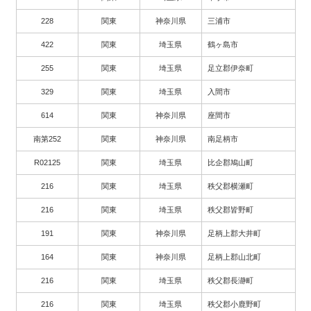
228
関東
神奈川県
三浦市
422
関東
埼玉県
鶴ヶ島市
255
関東
埼玉県
足立郡伊奈町
329
関東
埼玉県
入間市
614
関東
神奈川県
座間市
南第252
関東
神奈川県
南足柄市
R02125
関東
埼玉県
比企郡鳩山町
216
関東
埼玉県
秩父郡横瀬町
216
関東
埼玉県
秩父郡皆野町
191
関東
神奈川県
足柄上郡大井町
164
関東
神奈川県
足柄上郡山北町
216
関東
埼玉県
秩父郡長瀞町
216
関東
埼玉県
秩父郡小鹿野町