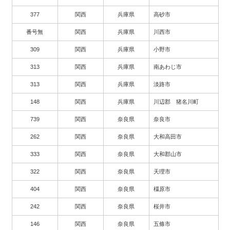
377
関西
兵庫県
高砂市
番号無
関西
兵庫県
川西市
309
関西
兵庫県
小野市
313
関西
兵庫県
南あわじ市
313
関西
兵庫県
淡路市
148
関西
兵庫県
川辺郡 猪名川町
739
関西
奈良県
奈良市
262
関西
奈良県
大和高田市
333
関西
奈良県
大和郡山市
322
関西
奈良県
天理市
404
関西
奈良県
橿原市
242
関西
奈良県
桜井市
146
関西
奈良県
五條市