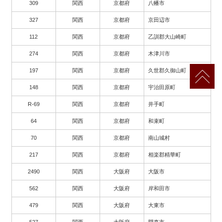
309
関西
京都府
八幡市
327
関西
京都府
京田辺市
112
関西
京都府
乙訓郡大山崎町
274
関西
京都府
木津川市
197
関西
京都府
久世郡久御山町
148
関西
京都府
宇治田原町
R-69
関西
京都府
井手町
64
関西
京都府
和束町
70
関西
京都府
南山城村
217
関西
京都府
相楽郡精華町
2490
関西
大阪府
大阪市
562
関西
大阪府
岸和田市
479
関西
大阪府
大東市