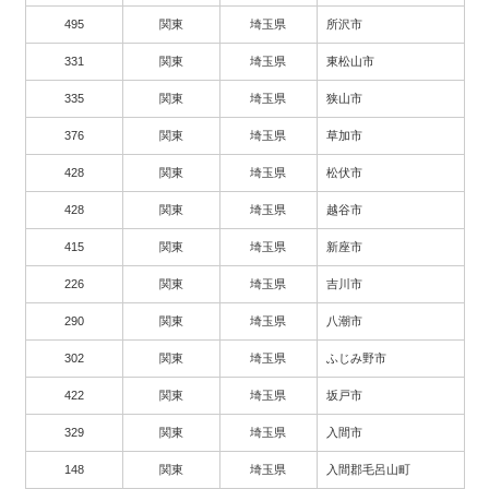
495
関東
埼玉県
所沢市
331
関東
埼玉県
東松山市
335
関東
埼玉県
狭山市
376
関東
埼玉県
草加市
428
関東
埼玉県
松伏市
428
関東
埼玉県
越谷市
415
関東
埼玉県
新座市
226
関東
埼玉県
吉川市
290
関東
埼玉県
八潮市
302
関東
埼玉県
ふじみ野市
422
関東
埼玉県
坂戸市
329
関東
埼玉県
入間市
148
関東
埼玉県
入間郡毛呂山町