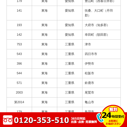
179
東海
愛知県
豊山町（西春日井郡）
141
東海
愛知県
扶桑、大口町（丹羽
郡）
193
東海
愛知県
大府市（知多郡）
142
東海
愛知県
幸田町（額田郡）
753
東海
三重県
津市
543
東海
三重県
四日市市
396
東海
三重県
伊勢市
544
東海
三重県
松阪市
571
東海
三重県
鈴鹿市
2003
東海
三重県
尾鷲市
第2014
東海
三重県
亀山市
179
東海
三重県
鳥羽市
62
東海
三重県
熊野市