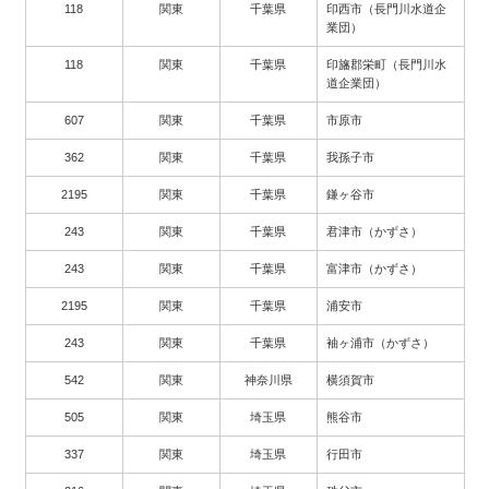
118
関東
千葉県
印西市（長門川水道企
業団）
118
関東
千葉県
印旛郡栄町（長門川水
道企業団）
607
関東
千葉県
市原市
362
関東
千葉県
我孫子市
2195
関東
千葉県
鎌ヶ谷市
243
関東
千葉県
君津市（かずさ）
243
関東
千葉県
富津市（かずさ）
2195
関東
千葉県
浦安市
243
関東
千葉県
袖ヶ浦市（かずさ）
542
関東
神奈川県
横須賀市
505
関東
埼玉県
熊谷市
337
関東
埼玉県
行田市