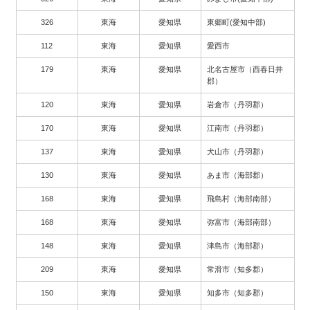
326
東海
愛知県
東郷町(愛知中部)
112
東海
愛知県
愛西市
179
東海
愛知県
北名古屋市（西春日井
郡）
120
東海
愛知県
岩倉市（丹羽郡）
170
東海
愛知県
江南市（丹羽郡）
137
東海
愛知県
犬山市（丹羽郡）
130
東海
愛知県
あま市（海部郡）
168
東海
愛知県
飛島村（海部南部）
168
東海
愛知県
弥富市（海部南部）
148
東海
愛知県
津島市（海部郡）
209
東海
愛知県
常滑市（知多郡）
150
東海
愛知県
知多市（知多郡）