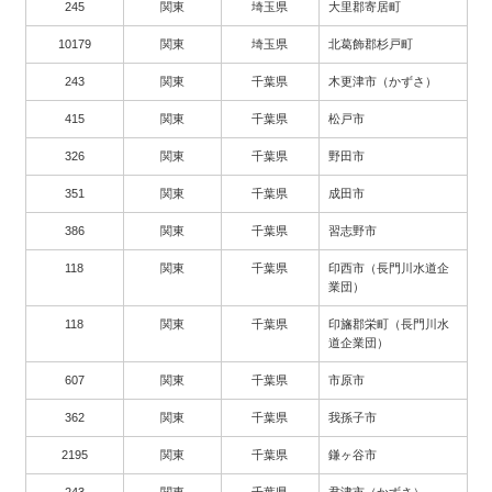
245
関東
埼玉県
大里郡寄居町
10179
関東
埼玉県
北葛飾郡杉戸町
243
関東
千葉県
木更津市（かずさ）
415
関東
千葉県
松戸市
326
関東
千葉県
野田市
351
関東
千葉県
成田市
386
関東
千葉県
習志野市
118
関東
千葉県
印西市（長門川水道企
業団）
118
関東
千葉県
印旛郡栄町（長門川水
道企業団）
607
関東
千葉県
市原市
362
関東
千葉県
我孫子市
2195
関東
千葉県
鎌ヶ谷市