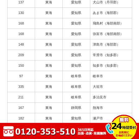
137
東海
愛知県
犬山市（丹羽郡）
130
東海
愛知県
あま市（海部郡）
168
東海
愛知県
飛島村（海部南部）
168
東海
愛知県
弥富市（海部南部）
148
東海
愛知県
津島市（海部郡）
209
東海
愛知県
常滑市（知多郡）
150
東海
愛知県
知多市（知多郡）
97
東海
岐阜県
岐阜市
335
東海
岐阜県
大垣市
211
東海
岐阜県
多治見市
167
東海
静岡県
熱海市
182
東海
愛知県
瀬戸市
263
東海
愛知県
豊川市