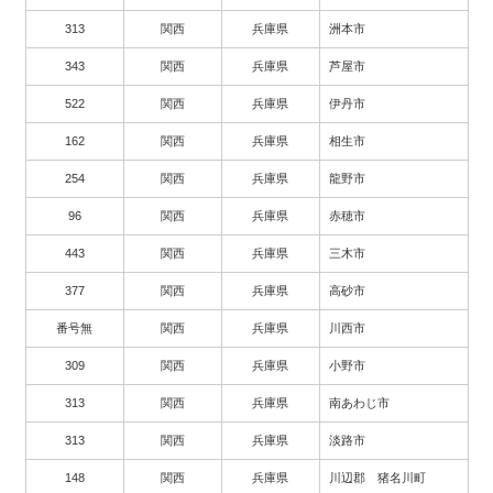
313
関西
兵庫県
洲本市
343
関西
兵庫県
芦屋市
522
関西
兵庫県
伊丹市
162
関西
兵庫県
相生市
254
関西
兵庫県
龍野市
96
関西
兵庫県
赤穂市
443
関西
兵庫県
三木市
377
関西
兵庫県
高砂市
番号無
関西
兵庫県
川西市
309
関西
兵庫県
小野市
313
関西
兵庫県
南あわじ市
313
関西
兵庫県
淡路市
148
関西
兵庫県
川辺郡 猪名川町