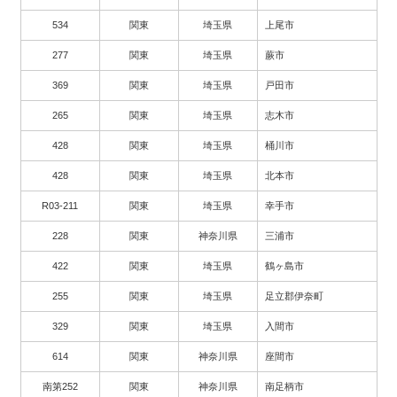
534
関東
埼玉県
上尾市
277
関東
埼玉県
蕨市
369
関東
埼玉県
戸田市
265
関東
埼玉県
志木市
428
関東
埼玉県
桶川市
428
関東
埼玉県
北本市
R03-211
関東
埼玉県
幸手市
228
関東
神奈川県
三浦市
422
関東
埼玉県
鶴ヶ島市
255
関東
埼玉県
足立郡伊奈町
329
関東
埼玉県
入間市
614
関東
神奈川県
座間市
南第252
関東
神奈川県
南足柄市