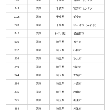
243
関東
千葉県
君津市（かずさ）
243
関東
千葉県
富津市（かずさ）
2195
関東
千葉県
浦安市
243
関東
千葉県
袖ヶ浦市（かずさ）
542
関東
神奈川県
横須賀市
505
関東
埼玉県
熊谷市
337
関東
埼玉県
行田市
216
関東
埼玉県
秩父市
249
関東
埼玉県
飯能市
344
関東
埼玉県
加須市
298
関東
埼玉県
本庄市
335
関東
埼玉県
狭山市
275
関東
埼玉県
羽生市
383
関東
埼玉県
鴻巣市