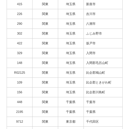
415
関東
埼玉県
新座市
226
関東
埼玉県
吉川市
290
関東
埼玉県
八潮市
302
関東
埼玉県
ふじみ野市
422
関東
埼玉県
坂戸市
329
関東
埼玉県
入間市
148
関東
埼玉県
入間郡毛呂山町
R02125
関東
埼玉県
比企郡鳩山町
109
関東
埼玉県
比企郡ときがわ町
156
関東
埼玉県
比企郡川島町
448
関東
千葉県
千葉市
2195
関東
千葉県
千葉県
9712
関東
東京都
千代田区