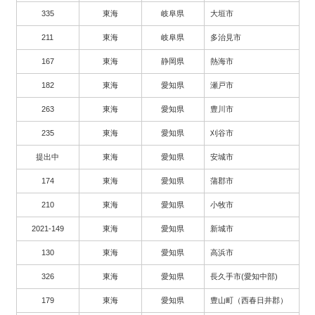
335
東海
岐阜県
大垣市
211
東海
岐阜県
多治見市
167
東海
静岡県
熱海市
182
東海
愛知県
瀬戸市
263
東海
愛知県
豊川市
235
東海
愛知県
刈谷市
提出中
東海
愛知県
安城市
174
東海
愛知県
蒲郡市
210
東海
愛知県
小牧市
2021-149
東海
愛知県
新城市
130
東海
愛知県
高浜市
326
東海
愛知県
長久手市(愛知中部)
179
東海
愛知県
豊山町（西春日井郡）