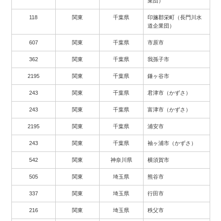
業団）
118
関東
千葉県
印旛郡栄町（長門川水
道企業団）
607
関東
千葉県
市原市
362
関東
千葉県
我孫子市
2195
関東
千葉県
鎌ヶ谷市
243
関東
千葉県
君津市（かずさ）
243
関東
千葉県
富津市（かずさ）
2195
関東
千葉県
浦安市
243
関東
千葉県
袖ヶ浦市（かずさ）
542
関東
神奈川県
横須賀市
505
関東
埼玉県
熊谷市
337
関東
埼玉県
行田市
216
関東
埼玉県
秩父市