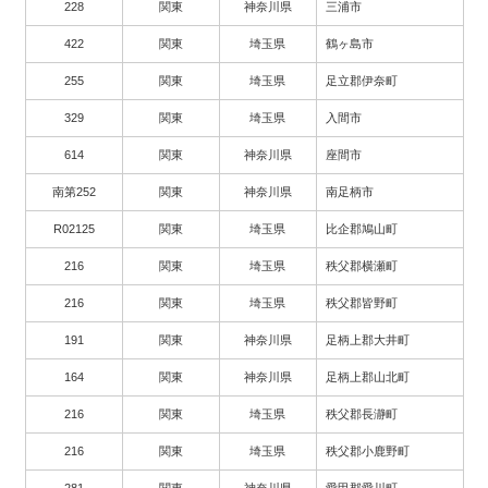
228
関東
神奈川県
三浦市
422
関東
埼玉県
鶴ヶ島市
255
関東
埼玉県
足立郡伊奈町
329
関東
埼玉県
入間市
614
関東
神奈川県
座間市
南第252
関東
神奈川県
南足柄市
R02125
関東
埼玉県
比企郡鳩山町
216
関東
埼玉県
秩父郡横瀬町
216
関東
埼玉県
秩父郡皆野町
191
関東
神奈川県
足柄上郡大井町
164
関東
神奈川県
足柄上郡山北町
216
関東
埼玉県
秩父郡長瀞町
216
関東
埼玉県
秩父郡小鹿野町
281
関東
神奈川県
愛甲郡愛川町