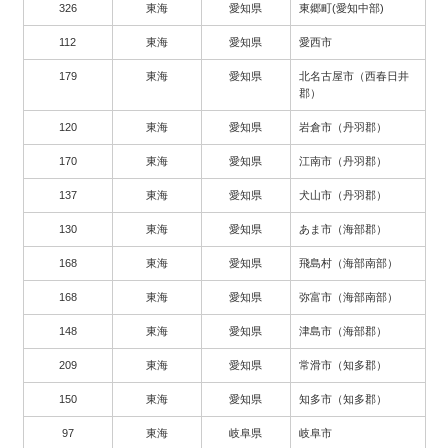
326
東海
愛知県
東郷町(愛知中部)
112
東海
愛知県
愛西市
179
東海
愛知県
北名古屋市（西春日井
郡）
120
東海
愛知県
岩倉市（丹羽郡）
170
東海
愛知県
江南市（丹羽郡）
137
東海
愛知県
犬山市（丹羽郡）
130
東海
愛知県
あま市（海部郡）
168
東海
愛知県
飛島村（海部南部）
168
東海
愛知県
弥富市（海部南部）
148
東海
愛知県
津島市（海部郡）
209
東海
愛知県
常滑市（知多郡）
150
東海
愛知県
知多市（知多郡）
97
東海
岐阜県
岐阜市