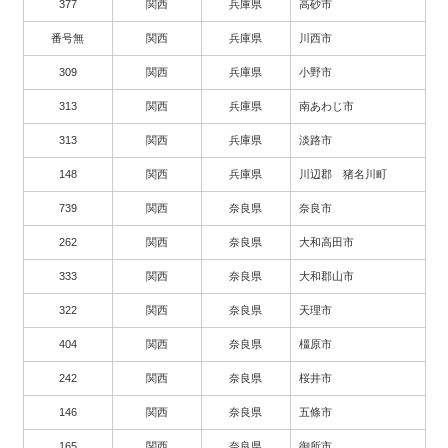
377
関西
兵庫県
高砂市
番号無
関西
兵庫県
川西市
309
関西
兵庫県
小野市
313
関西
兵庫県
南あわじ市
313
関西
兵庫県
淡路市
148
関西
兵庫県
川辺郡 猪名川町
739
関西
奈良県
奈良市
262
関西
奈良県
大和高田市
333
関西
奈良県
大和郡山市
322
関西
奈良県
天理市
404
関西
奈良県
橿原市
242
関西
奈良県
桜井市
146
関西
奈良県
五條市
165
関西
奈良県
御所市