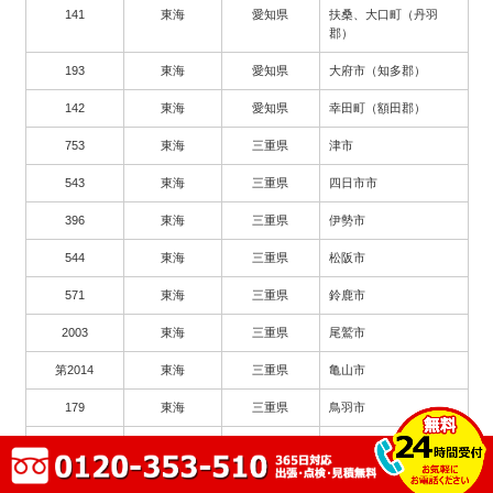
141
東海
愛知県
扶桑、大口町（丹羽
郡）
193
東海
愛知県
大府市（知多郡）
142
東海
愛知県
幸田町（額田郡）
753
東海
三重県
津市
543
東海
三重県
四日市市
396
東海
三重県
伊勢市
544
東海
三重県
松阪市
571
東海
三重県
鈴鹿市
2003
東海
三重県
尾鷲市
第2014
東海
三重県
亀山市
179
東海
三重県
鳥羽市
62
東海
三重県
熊野市
385
東海
三重県
伊賀市