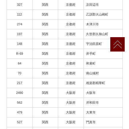
327
関西
京都府
京田辺市
112
関西
京都府
乙訓郡大山崎町
274
関西
京都府
木津川市
197
関西
京都府
久世郡久御山町
148
関西
京都府
宇治田原町
R-69
関西
京都府
井手町
64
関西
京都府
和束町
70
関西
京都府
南山城村
217
関西
京都府
相楽郡精華町
2490
関西
大阪府
大阪市
562
関西
大阪府
岸和田市
479
関西
大阪府
大東市
527
関西
大阪府
門真市