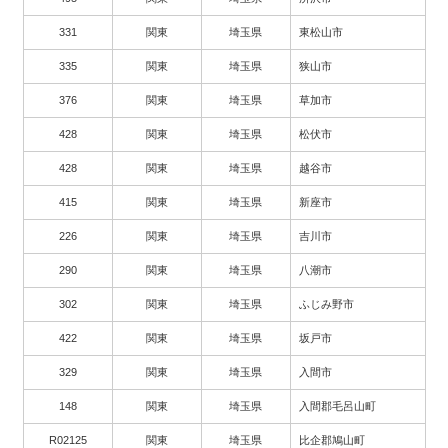
331
関東
埼玉県
東松山市
335
関東
埼玉県
狭山市
376
関東
埼玉県
草加市
428
関東
埼玉県
松伏市
428
関東
埼玉県
越谷市
415
関東
埼玉県
新座市
226
関東
埼玉県
吉川市
290
関東
埼玉県
八潮市
302
関東
埼玉県
ふじみ野市
422
関東
埼玉県
坂戸市
329
関東
埼玉県
入間市
148
関東
埼玉県
入間郡毛呂山町
R02125
関東
埼玉県
比企郡鳩山町