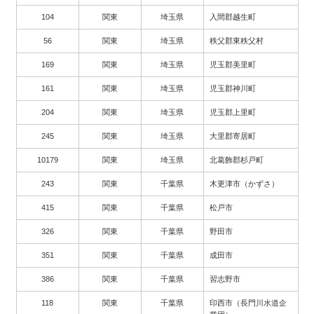
104
関東
埼玉県
入間郡越生町
56
関東
埼玉県
秩父郡東秩父村
169
関東
埼玉県
児玉郡美里町
161
関東
埼玉県
児玉郡神川町
204
関東
埼玉県
児玉郡上里町
245
関東
埼玉県
大里郡寄居町
10179
関東
埼玉県
北葛飾郡杉戸町
243
関東
千葉県
木更津市（かずさ）
415
関東
千葉県
松戸市
326
関東
千葉県
野田市
351
関東
千葉県
成田市
386
関東
千葉県
習志野市
118
関東
千葉県
印西市（長門川水道企