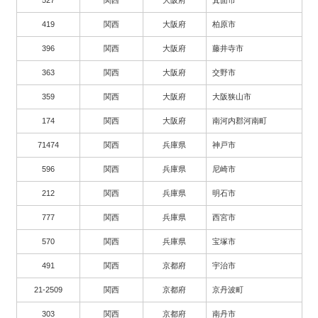
419
関西
大阪府
柏原市
396
関西
大阪府
藤井寺市
363
関西
大阪府
交野市
359
関西
大阪府
大阪狭山市
174
関西
大阪府
南河内郡河南町
71474
関西
兵庫県
神戸市
596
関西
兵庫県
尼崎市
212
関西
兵庫県
明石市
777
関西
兵庫県
西宮市
570
関西
兵庫県
宝塚市
491
関西
京都府
宇治市
21-2509
関西
京都府
京丹波町
303
関西
京都府
南丹市