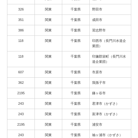
326
関東
千葉県
野田市
351
関東
千葉県
成田市
386
関東
千葉県
習志野市
118
関東
千葉県
印西市（長門川水道企
業団）
118
関東
千葉県
印旛郡栄町（長門川水
道企業団）
607
関東
千葉県
市原市
362
関東
千葉県
我孫子市
2195
関東
千葉県
鎌ヶ谷市
243
関東
千葉県
君津市（かずさ）
243
関東
千葉県
富津市（かずさ）
2195
関東
千葉県
浦安市
243
関東
千葉県
袖ヶ浦市（かずさ）