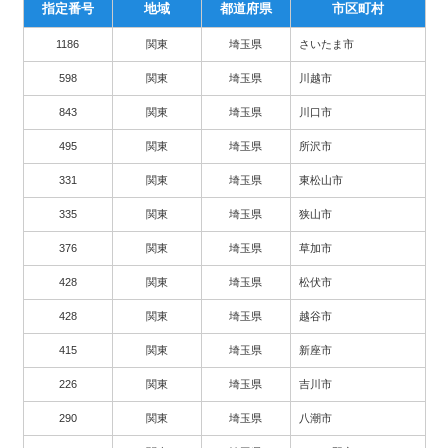
指定番号
地域
都道府県
市区町村
1186
関東
埼玉県
さいたま市
598
関東
埼玉県
川越市
843
関東
埼玉県
川口市
495
関東
埼玉県
所沢市
331
関東
埼玉県
東松山市
335
関東
埼玉県
狭山市
376
関東
埼玉県
草加市
428
関東
埼玉県
松伏市
428
関東
埼玉県
越谷市
415
関東
埼玉県
新座市
226
関東
埼玉県
吉川市
290
関東
埼玉県
八潮市