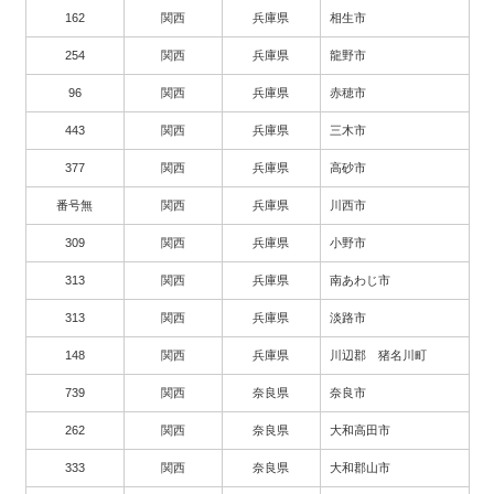
162
関西
兵庫県
相生市
254
関西
兵庫県
龍野市
96
関西
兵庫県
赤穂市
443
関西
兵庫県
三木市
377
関西
兵庫県
高砂市
番号無
関西
兵庫県
川西市
309
関西
兵庫県
小野市
313
関西
兵庫県
南あわじ市
313
関西
兵庫県
淡路市
148
関西
兵庫県
川辺郡 猪名川町
739
関西
奈良県
奈良市
262
関西
奈良県
大和高田市
333
関西
奈良県
大和郡山市