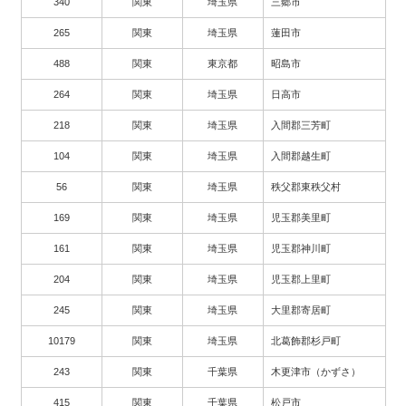
340
関東
埼玉県
三郷市
265
関東
埼玉県
蓮田市
488
関東
東京都
昭島市
264
関東
埼玉県
日高市
218
関東
埼玉県
入間郡三芳町
104
関東
埼玉県
入間郡越生町
56
関東
埼玉県
秩父郡東秩父村
169
関東
埼玉県
児玉郡美里町
161
関東
埼玉県
児玉郡神川町
204
関東
埼玉県
児玉郡上里町
245
関東
埼玉県
大里郡寄居町
10179
関東
埼玉県
北葛飾郡杉戸町
243
関東
千葉県
木更津市（かずさ）
415
関東
千葉県
松戸市