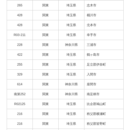
265
関東
埼玉県
志木市
428
関東
埼玉県
桶川市
428
関東
埼玉県
北本市
R03-211
関東
埼玉県
幸手市
228
関東
神奈川県
三浦市
422
関東
埼玉県
鶴ヶ島市
255
関東
埼玉県
足立郡伊奈町
329
関東
埼玉県
入間市
614
関東
神奈川県
座間市
南第252
関東
神奈川県
南足柄市
R02125
関東
埼玉県
比企郡鳩山町
216
関東
埼玉県
秩父郡横瀬町
216
関東
埼玉県
秩父郡皆野町