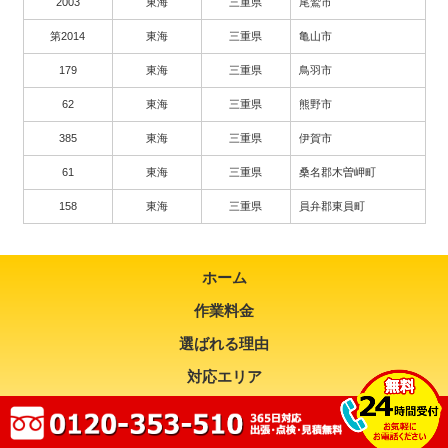
2003
東海
三重県
尾鷲市
第2014
東海
三重県
亀山市
179
東海
三重県
鳥羽市
62
東海
三重県
熊野市
385
東海
三重県
伊賀市
61
東海
三重県
桑名郡木曽岬町
158
東海
三重県
員弁郡東員町
ホーム
作業料金
選ばれる理由
対応エリア
お問い合わせ
よくある質問