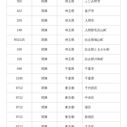
302
関東
埼玉県
ふじみ野市
422
関東
埼玉県
坂戸市
329
関東
埼玉県
入間市
148
関東
埼玉県
入間郡毛呂山町
R02125
関東
埼玉県
比企郡鳩山町
109
関東
埼玉県
比企郡ときがわ町
156
関東
埼玉県
比企郡川島町
448
関東
千葉県
千葉市
2195
関東
千葉県
千葉県
9712
関東
東京都
千代田区
9712
関東
東京都
中央区
9712
関東
東京都
港区
9712
関東
東京都
新宿区
9712
関東
東京都
文京区