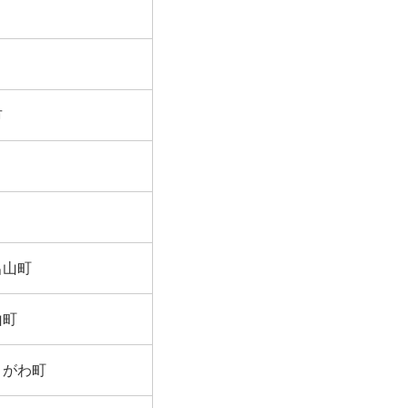
市
呂山町
山町
きがわ町