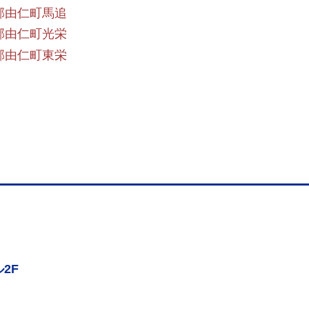
郡由仁町馬追
郡由仁町光栄
郡由仁町東栄
2F