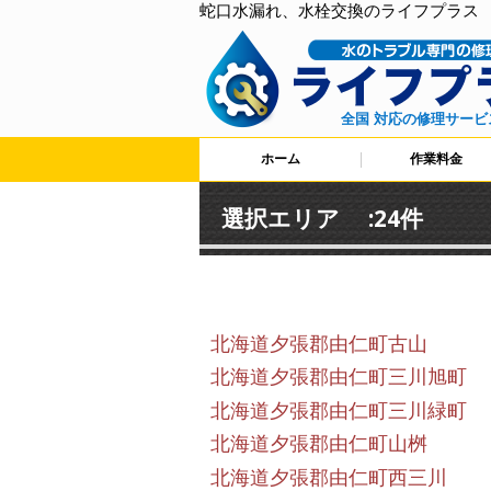
蛇口水漏れ、水栓交換のライフプラス
全国 対応の修理サービ
ホーム
作業料金
選択エリア :24件
北海道夕張郡由仁町古山
北海道夕張郡由仁町三川旭町
北海道夕張郡由仁町三川緑町
北海道夕張郡由仁町山桝
北海道夕張郡由仁町西三川