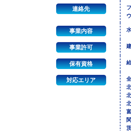
連絡先
事業内容
建
事業許可
保有資格
対応エリア