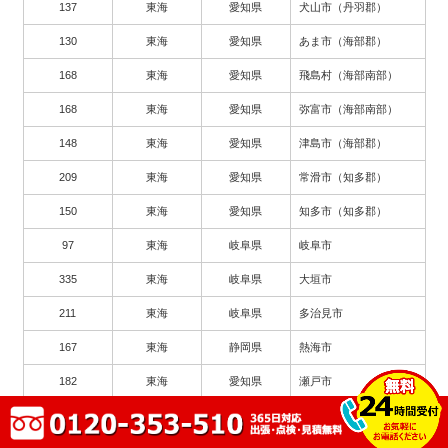
137
東海
愛知県
犬山市（丹羽郡）
130
東海
愛知県
あま市（海部郡）
168
東海
愛知県
飛島村（海部南部）
168
東海
愛知県
弥富市（海部南部）
148
東海
愛知県
津島市（海部郡）
209
東海
愛知県
常滑市（知多郡）
150
東海
愛知県
知多市（知多郡）
97
東海
岐阜県
岐阜市
335
東海
岐阜県
大垣市
211
東海
岐阜県
多治見市
167
東海
静岡県
熱海市
182
東海
愛知県
瀬戸市
263
東海
愛知県
豊川市