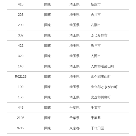
415
関東
埼玉県
新座市
226
関東
埼玉県
吉川市
290
関東
埼玉県
八潮市
302
関東
埼玉県
ふじみ野市
422
関東
埼玉県
坂戸市
329
関東
埼玉県
入間市
148
関東
埼玉県
入間郡毛呂山町
R02125
関東
埼玉県
比企郡鳩山町
109
関東
埼玉県
比企郡ときがわ町
156
関東
埼玉県
比企郡川島町
448
関東
千葉県
千葉市
2195
関東
千葉県
千葉県
9712
関東
東京都
千代田区