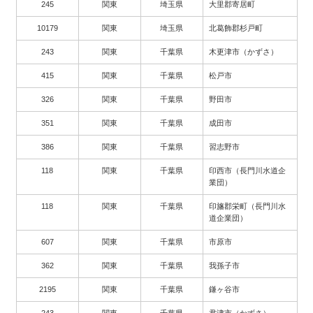
245
関東
埼玉県
大里郡寄居町
10179
関東
埼玉県
北葛飾郡杉戸町
243
関東
千葉県
木更津市（かずさ）
415
関東
千葉県
松戸市
326
関東
千葉県
野田市
351
関東
千葉県
成田市
386
関東
千葉県
習志野市
118
関東
千葉県
印西市（長門川水道企
業団）
118
関東
千葉県
印旛郡栄町（長門川水
道企業団）
607
関東
千葉県
市原市
362
関東
千葉県
我孫子市
2195
関東
千葉県
鎌ヶ谷市