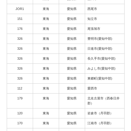
JOR1
東海
愛知県
西尾市
151
東海
愛知県
知立市
176
東海
愛知県
尾張旭市
326
東海
愛知県
豊明市(愛知中部)
326
東海
愛知県
日進市(愛知中部)
326
東海
愛知県
長久手市(愛知中部)
326
東海
愛知県
みよし市(愛知中部)
326
東海
愛知県
東郷町(愛知中部)
112
東海
愛知県
愛西市
179
東海
愛知県
北名古屋市（西春日井
郡）
120
東海
愛知県
岩倉市（丹羽郡）
170
東海
愛知県
江南市（丹羽郡）