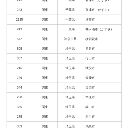
243
関東
千葉県
君津市（かずさ）
243
関東
千葉県
富津市（かずさ）
2195
関東
千葉県
浦安市
243
関東
千葉県
袖ヶ浦市（かずさ）
542
関東
神奈川県
横須賀市
505
関東
埼玉県
熊谷市
337
関東
埼玉県
行田市
216
関東
埼玉県
秩父市
249
関東
埼玉県
飯能市
344
関東
埼玉県
加須市
298
関東
埼玉県
本庄市
335
関東
埼玉県
狭山市
275
関東
埼玉県
羽生市
383
関東
埼玉県
鴻巣市