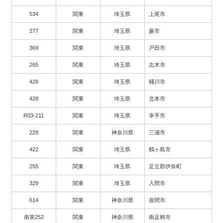
534
関東
埼玉県
上尾市
277
関東
埼玉県
蕨市
369
関東
埼玉県
戸田市
265
関東
埼玉県
志木市
428
関東
埼玉県
桶川市
428
関東
埼玉県
北本市
R03-211
関東
埼玉県
幸手市
228
関東
神奈川県
三浦市
422
関東
埼玉県
鶴ヶ島市
255
関東
埼玉県
足立郡伊奈町
329
関東
埼玉県
入間市
614
関東
神奈川県
座間市
南第252
関東
神奈川県
南足柄市