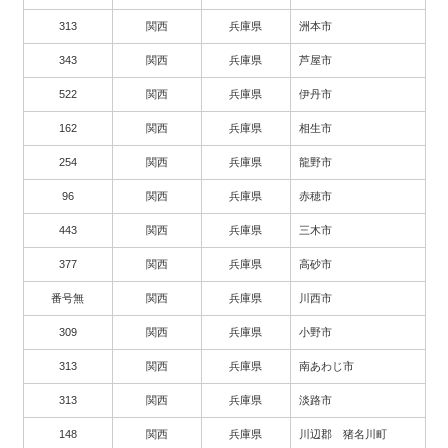
313
関西
兵庫県
洲本市
343
関西
兵庫県
芦屋市
522
関西
兵庫県
伊丹市
162
関西
兵庫県
相生市
254
関西
兵庫県
龍野市
96
関西
兵庫県
赤穂市
443
関西
兵庫県
三木市
377
関西
兵庫県
高砂市
番号無
関西
兵庫県
川西市
309
関西
兵庫県
小野市
313
関西
兵庫県
南あわじ市
313
関西
兵庫県
淡路市
148
関西
兵庫県
川辺郡 猪名川町