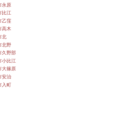
市永原
市比江
市乙窪
市高木
市北
市北野
市久野部
市小比江
市大篠原
市安治
市入町