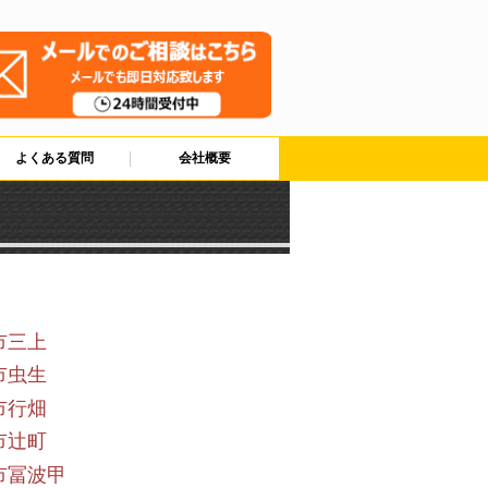
よくある質問
会社概要
市三上
市虫生
市行畑
市辻町
市冨波甲