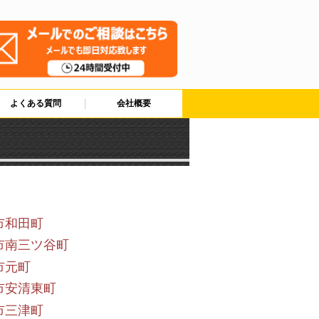
よくある質問
会社概要
市和田町
市南三ツ谷町
市元町
市安清東町
市三津町