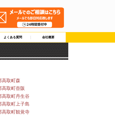
よくある質問
会社概要
郡高取町森
郡高取町壺阪
郡高取町丹生谷
郡高取町上子島
郡高取町観覚寺