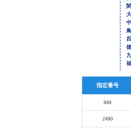
指定番号
949
2490