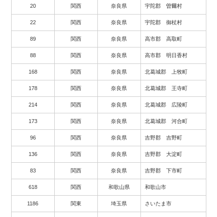
20
関西
奈良県
宇陀郡 曽爾村
22
関西
奈良県
宇陀郡 御杖村
89
関西
奈良県
高市郡 高取町
88
関西
奈良県
高市郡 明日香村
168
関西
奈良県
北葛城郡 上牧町
178
関西
奈良県
北葛城郡 王寺町
214
関西
奈良県
北葛城郡 広陵町
173
関西
奈良県
北葛城郡 河合町
96
関西
奈良県
吉野郡 吉野町
136
関西
奈良県
吉野郡 大淀町
83
関西
奈良県
吉野郡 下市町
618
関西
和歌山県
和歌山市
1186
関東
埼玉県
さいたま市