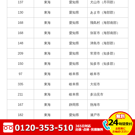
137
東海
愛知県
犬山市（丹羽郡）
130
東海
愛知県
あま市（海部郡）
168
東海
愛知県
飛島村（海部南部）
168
東海
愛知県
弥富市（海部南部）
148
東海
愛知県
津島市（海部郡）
209
東海
愛知県
常滑市（知多郡）
150
東海
愛知県
知多市（知多郡）
97
東海
岐阜県
岐阜市
335
東海
岐阜県
大垣市
211
東海
岐阜県
多治見市
167
東海
静岡県
熱海市
182
東海
愛知県
瀬戸市
263
東海
愛知県
豊川市