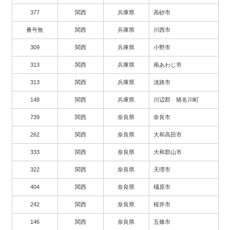
377
関西
兵庫県
高砂市
番号無
関西
兵庫県
川西市
309
関西
兵庫県
小野市
313
関西
兵庫県
南あわじ市
313
関西
兵庫県
淡路市
148
関西
兵庫県
川辺郡 猪名川町
739
関西
奈良県
奈良市
262
関西
奈良県
大和高田市
333
関西
奈良県
大和郡山市
322
関西
奈良県
天理市
404
関西
奈良県
橿原市
242
関西
奈良県
桜井市
146
関西
奈良県
五條市