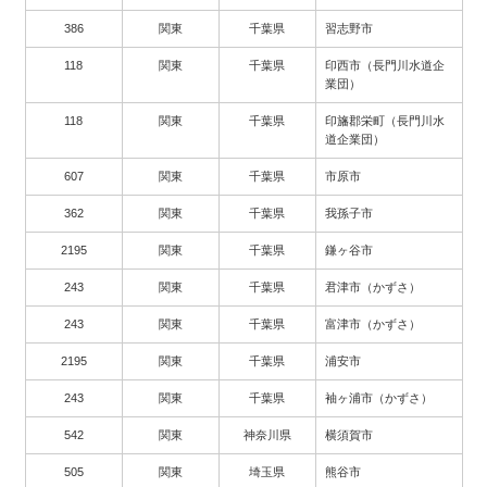
386
関東
千葉県
習志野市
118
関東
千葉県
印西市（長門川水道企
業団）
118
関東
千葉県
印旛郡栄町（長門川水
道企業団）
607
関東
千葉県
市原市
362
関東
千葉県
我孫子市
2195
関東
千葉県
鎌ヶ谷市
243
関東
千葉県
君津市（かずさ）
243
関東
千葉県
富津市（かずさ）
2195
関東
千葉県
浦安市
243
関東
千葉県
袖ヶ浦市（かずさ）
542
関東
神奈川県
横須賀市
505
関東
埼玉県
熊谷市