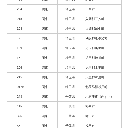
264
関東
埼玉県
日高市
218
関東
埼玉県
入間郡三芳町
104
関東
埼玉県
入間郡越生町
56
関東
埼玉県
秩父郡東秩父村
169
関東
埼玉県
児玉郡美里町
161
関東
埼玉県
児玉郡神川町
204
関東
埼玉県
児玉郡上里町
245
関東
埼玉県
大里郡寄居町
10179
関東
埼玉県
北葛飾郡杉戸町
243
関東
千葉県
木更津市（かずさ）
415
関東
千葉県
松戸市
326
関東
千葉県
野田市
351
関東
千葉県
成田市