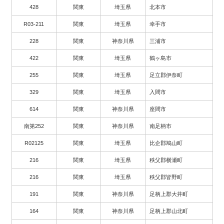
428
関東
埼玉県
北本市
R03-211
関東
埼玉県
幸手市
228
関東
神奈川県
三浦市
422
関東
埼玉県
鶴ヶ島市
255
関東
埼玉県
足立郡伊奈町
329
関東
埼玉県
入間市
614
関東
神奈川県
座間市
南第252
関東
神奈川県
南足柄市
R02125
関東
埼玉県
比企郡鳩山町
216
関東
埼玉県
秩父郡横瀬町
216
関東
埼玉県
秩父郡皆野町
191
関東
神奈川県
足柄上郡大井町
164
関東
神奈川県
足柄上郡山北町