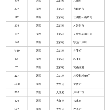
309
関西
京都府
八幡市
327
関西
京都府
京田辺市
112
関西
京都府
乙訓郡大山崎町
274
関西
京都府
木津川市
197
関西
京都府
久世郡久御山町
148
関西
京都府
宇治田原町
R-69
関西
京都府
井手町
64
関西
京都府
和束町
70
関西
京都府
南山城村
217
関西
京都府
相楽郡精華町
2490
関西
大阪府
大阪市
562
関西
大阪府
岸和田市
479
関西
大阪府
大東市
527
関西
大阪府
門真市