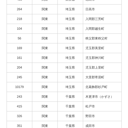
264
関東
埼玉県
日高市
218
関東
埼玉県
入間郡三芳町
104
関東
埼玉県
入間郡越生町
56
関東
埼玉県
秩父郡東秩父村
169
関東
埼玉県
児玉郡美里町
161
関東
埼玉県
児玉郡神川町
204
関東
埼玉県
児玉郡上里町
245
関東
埼玉県
大里郡寄居町
10179
関東
埼玉県
北葛飾郡杉戸町
243
関東
千葉県
木更津市（かずさ）
415
関東
千葉県
松戸市
326
関東
千葉県
野田市
351
関東
千葉県
成田市