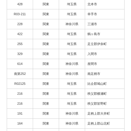
428
関東
埼玉県
北本市
R03-211
関東
埼玉県
幸手市
228
関東
神奈川県
三浦市
422
関東
埼玉県
鶴ヶ島市
255
関東
埼玉県
足立郡伊奈町
329
関東
埼玉県
入間市
614
関東
神奈川県
座間市
南第252
関東
神奈川県
南足柄市
R02125
関東
埼玉県
比企郡鳩山町
216
関東
埼玉県
秩父郡横瀬町
216
関東
埼玉県
秩父郡皆野町
191
関東
神奈川県
足柄上郡大井町
164
関東
神奈川県
足柄上郡山北町