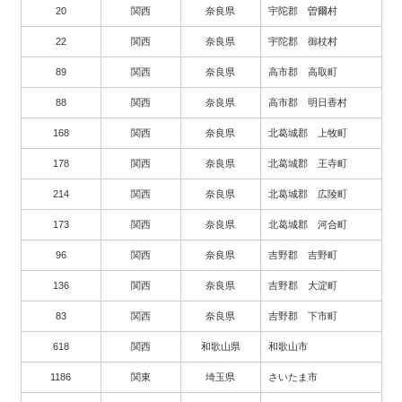
20
関西
奈良県
宇陀郡 曽爾村
22
関西
奈良県
宇陀郡 御杖村
89
関西
奈良県
高市郡 高取町
88
関西
奈良県
高市郡 明日香村
168
関西
奈良県
北葛城郡 上牧町
178
関西
奈良県
北葛城郡 王寺町
214
関西
奈良県
北葛城郡 広陵町
173
関西
奈良県
北葛城郡 河合町
96
関西
奈良県
吉野郡 吉野町
136
関西
奈良県
吉野郡 大淀町
83
関西
奈良県
吉野郡 下市町
618
関西
和歌山県
和歌山市
1186
関東
埼玉県
さいたま市