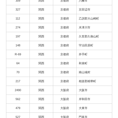
309
関西
京都府
八幡市
327
関西
京都府
京田辺市
112
関西
京都府
乙訓郡大山崎町
274
関西
京都府
木津川市
197
関西
京都府
久世郡久御山町
148
関西
京都府
宇治田原町
R-69
関西
京都府
井手町
64
関西
京都府
和束町
70
関西
京都府
南山城村
217
関西
京都府
相楽郡精華町
2490
関西
大阪府
大阪市
562
関西
大阪府
岸和田市
479
関西
大阪府
大東市
527
関西
大阪府
門真市