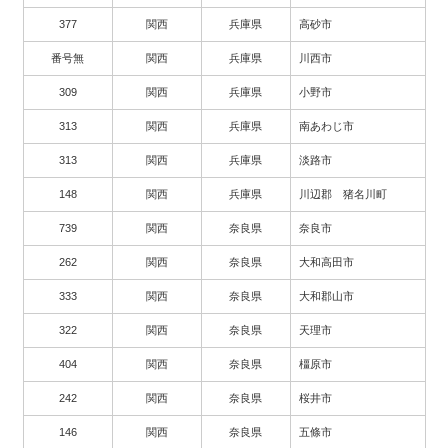
377
関西
兵庫県
高砂市
番号無
関西
兵庫県
川西市
309
関西
兵庫県
小野市
313
関西
兵庫県
南あわじ市
313
関西
兵庫県
淡路市
148
関西
兵庫県
川辺郡 猪名川町
739
関西
奈良県
奈良市
262
関西
奈良県
大和高田市
333
関西
奈良県
大和郡山市
322
関西
奈良県
天理市
404
関西
奈良県
橿原市
242
関西
奈良県
桜井市
146
関西
奈良県
五條市