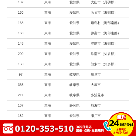
137
東海
愛知県
犬山市（丹羽郡）
130
東海
愛知県
あま市（海部郡）
168
東海
愛知県
飛島村（海部南部）
168
東海
愛知県
弥富市（海部南部）
148
東海
愛知県
津島市（海部郡）
209
東海
愛知県
常滑市（知多郡）
150
東海
愛知県
知多市（知多郡）
97
東海
岐阜県
岐阜市
335
東海
岐阜県
大垣市
211
東海
岐阜県
多治見市
167
東海
静岡県
熱海市
182
東海
愛知県
瀬戸市
263
東海
愛知県
豊川市