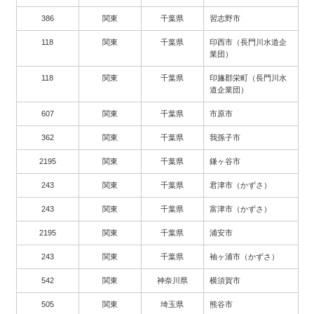
386
関東
千葉県
習志野市
118
関東
千葉県
印西市（長門川水道企
業団）
118
関東
千葉県
印旛郡栄町（長門川水
道企業団）
607
関東
千葉県
市原市
362
関東
千葉県
我孫子市
2195
関東
千葉県
鎌ヶ谷市
243
関東
千葉県
君津市（かずさ）
243
関東
千葉県
富津市（かずさ）
2195
関東
千葉県
浦安市
243
関東
千葉県
袖ヶ浦市（かずさ）
542
関東
神奈川県
横須賀市
505
関東
埼玉県
熊谷市