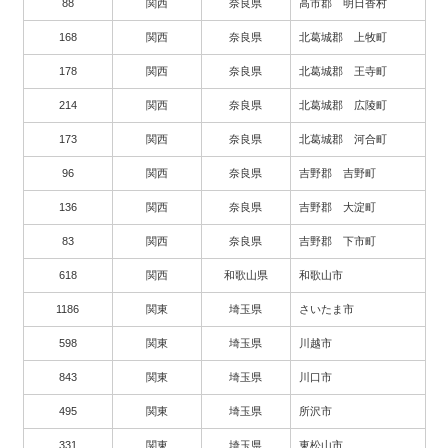
88
関西
奈良県
高市郡 明日香村
168
関西
奈良県
北葛城郡 上牧町
178
関西
奈良県
北葛城郡 王寺町
214
関西
奈良県
北葛城郡 広陵町
173
関西
奈良県
北葛城郡 河合町
96
関西
奈良県
吉野郡 吉野町
136
関西
奈良県
吉野郡 大淀町
83
関西
奈良県
吉野郡 下市町
618
関西
和歌山県
和歌山市
1186
関東
埼玉県
さいたま市
598
関東
埼玉県
川越市
843
関東
埼玉県
川口市
495
関東
埼玉県
所沢市
331
関東
埼玉県
東松山市