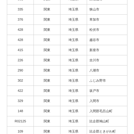
335
関東
埼玉県
狭山市
376
関東
埼玉県
草加市
428
関東
埼玉県
松伏市
428
関東
埼玉県
越谷市
415
関東
埼玉県
新座市
226
関東
埼玉県
吉川市
290
関東
埼玉県
八潮市
302
関東
埼玉県
ふじみ野市
422
関東
埼玉県
坂戸市
329
関東
埼玉県
入間市
148
関東
埼玉県
入間郡毛呂山町
R02125
関東
埼玉県
比企郡鳩山町
109
関東
埼玉県
比企郡ときがわ町