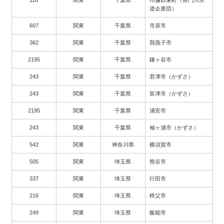
118
関東
千葉県
印旛郡栄町（長門川水
道企業団）
607
関東
千葉県
市原市
362
関東
千葉県
我孫子市
2195
関東
千葉県
鎌ヶ谷市
243
関東
千葉県
君津市（かずさ）
243
関東
千葉県
富津市（かずさ）
2195
関東
千葉県
浦安市
243
関東
千葉県
袖ヶ浦市（かずさ）
542
関東
神奈川県
横須賀市
505
関東
埼玉県
熊谷市
337
関東
埼玉県
行田市
216
関東
埼玉県
秩父市
249
関東
埼玉県
飯能市