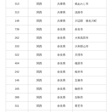
313
関西
兵庫県
南あわじ市
313
関西
兵庫県
淡路市
148
関西
兵庫県
川辺郡 猪名川町
739
関西
奈良県
奈良市
262
関西
奈良県
大和高田市
333
関西
奈良県
大和郡山市
322
関西
奈良県
天理市
404
関西
奈良県
橿原市
242
関西
奈良県
桜井市
146
関西
奈良県
五條市
165
関西
奈良県
御所市
388
関西
奈良県
生駒市
311
関西
奈良県
香芝市