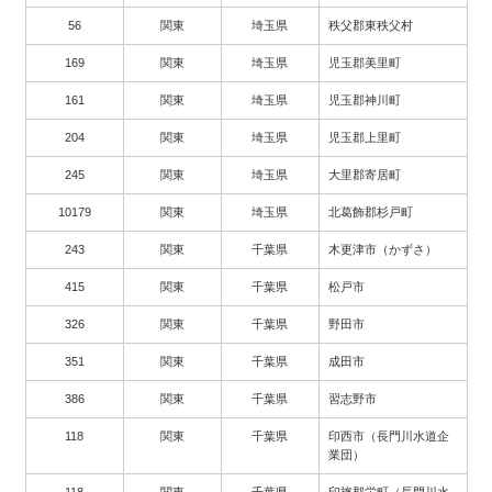
56
関東
埼玉県
秩父郡東秩父村
169
関東
埼玉県
児玉郡美里町
161
関東
埼玉県
児玉郡神川町
204
関東
埼玉県
児玉郡上里町
245
関東
埼玉県
大里郡寄居町
10179
関東
埼玉県
北葛飾郡杉戸町
243
関東
千葉県
木更津市（かずさ）
415
関東
千葉県
松戸市
326
関東
千葉県
野田市
351
関東
千葉県
成田市
386
関東
千葉県
習志野市
118
関東
千葉県
印西市（長門川水道企
業団）