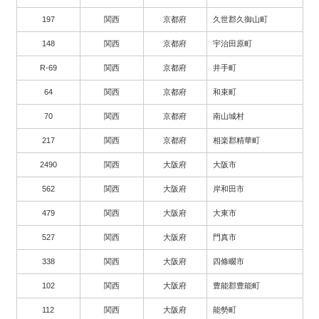
197
関西
京都府
久世郡久御山町
148
関西
京都府
宇治田原町
R-69
関西
京都府
井手町
64
関西
京都府
和束町
70
関西
京都府
南山城村
217
関西
京都府
相楽郡精華町
2490
関西
大阪府
大阪市
562
関西
大阪府
岸和田市
479
関西
大阪府
大東市
527
関西
大阪府
門真市
338
関西
大阪府
四條畷市
102
関西
大阪府
豊能郡豊能町
112
関西
大阪府
能勢町