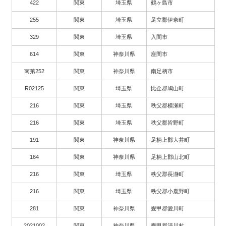
422
関東
埼玉県
鶴ヶ島市
255
関東
埼玉県
足立郡伊奈町
329
関東
埼玉県
入間市
614
関東
神奈川県
座間市
南第252
関東
神奈川県
南足柄市
R02125
関東
埼玉県
比企郡鳩山町
216
関東
埼玉県
秩父郡横瀬町
216
関東
埼玉県
秩父郡皆野町
191
関東
神奈川県
足柄上郡大井町
164
関東
神奈川県
足柄上郡山北町
216
関東
埼玉県
秩父郡長瀞町
216
関東
埼玉県
秩父郡小鹿野町
281
関東
神奈川県
愛甲郡愛川町
2021002
関東
神奈川県
愛甲郡清川村