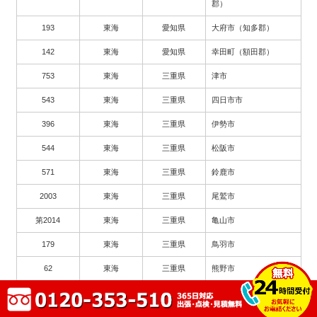
郡）
193
東海
愛知県
大府市（知多郡）
142
東海
愛知県
幸田町（額田郡）
753
東海
三重県
津市
543
東海
三重県
四日市市
396
東海
三重県
伊勢市
544
東海
三重県
松阪市
571
東海
三重県
鈴鹿市
2003
東海
三重県
尾鷲市
第2014
東海
三重県
亀山市
179
東海
三重県
鳥羽市
62
東海
三重県
熊野市
385
東海
三重県
伊賀市
61
東海
三重県
桑名郡木曽岬町