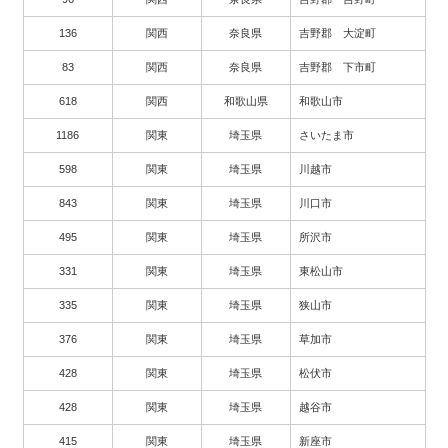
136
関西
奈良県
吉野郡 大淀町
83
関西
奈良県
吉野郡 下市町
618
関西
和歌山県
和歌山市
1186
関東
埼玉県
さいたま市
598
関東
埼玉県
川越市
843
関東
埼玉県
川口市
495
関東
埼玉県
所沢市
331
関東
埼玉県
東松山市
335
関東
埼玉県
狭山市
376
関東
埼玉県
草加市
428
関東
埼玉県
松伏市
428
関東
埼玉県
越谷市
415
関東
埼玉県
新座市