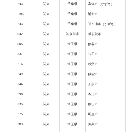
243
関東
千葉県
富津市（かずさ）
2195
関東
千葉県
浦安市
243
関東
千葉県
袖ヶ浦市（かずさ）
542
関東
神奈川県
横須賀市
505
関東
埼玉県
熊谷市
337
関東
埼玉県
行田市
216
関東
埼玉県
秩父市
249
関東
埼玉県
飯能市
344
関東
埼玉県
加須市
298
関東
埼玉県
本庄市
335
関東
埼玉県
狭山市
275
関東
埼玉県
羽生市
383
関東
埼玉県
鴻巣市