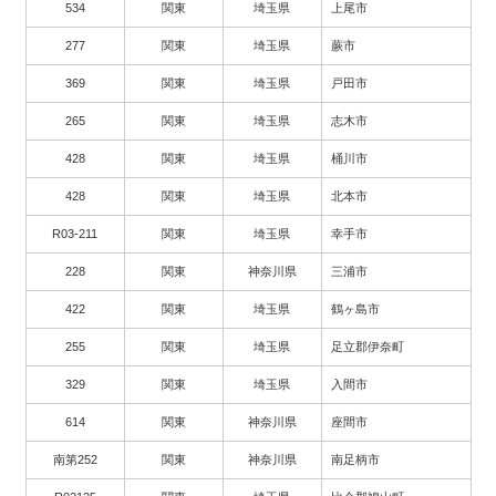
534
関東
埼玉県
上尾市
277
関東
埼玉県
蕨市
369
関東
埼玉県
戸田市
265
関東
埼玉県
志木市
428
関東
埼玉県
桶川市
428
関東
埼玉県
北本市
R03-211
関東
埼玉県
幸手市
228
関東
神奈川県
三浦市
422
関東
埼玉県
鶴ヶ島市
255
関東
埼玉県
足立郡伊奈町
329
関東
埼玉県
入間市
614
関東
神奈川県
座間市
南第252
関東
神奈川県
南足柄市