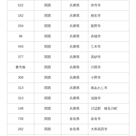
522
関西
兵庫県
伊丹市
162
関西
兵庫県
相生市
254
関西
兵庫県
龍野市
96
関西
兵庫県
赤穂市
443
関西
兵庫県
三木市
377
関西
兵庫県
高砂市
番号無
関西
兵庫県
川西市
309
関西
兵庫県
小野市
313
関西
兵庫県
南あわじ市
313
関西
兵庫県
淡路市
148
関西
兵庫県
川辺郡 猪名川町
739
関西
奈良県
奈良市
262
関西
奈良県
大和高田市