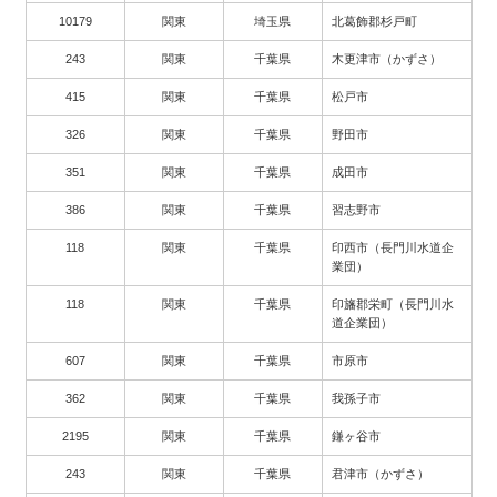
10179
関東
埼玉県
北葛飾郡杉戸町
243
関東
千葉県
木更津市（かずさ）
415
関東
千葉県
松戸市
326
関東
千葉県
野田市
351
関東
千葉県
成田市
386
関東
千葉県
習志野市
118
関東
千葉県
印西市（長門川水道企
業団）
118
関東
千葉県
印旛郡栄町（長門川水
道企業団）
607
関東
千葉県
市原市
362
関東
千葉県
我孫子市
2195
関東
千葉県
鎌ヶ谷市
243
関東
千葉県
君津市（かずさ）