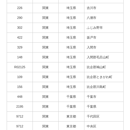
226
関東
埼玉県
吉川市
290
関東
埼玉県
八潮市
302
関東
埼玉県
ふじみ野市
422
関東
埼玉県
坂戸市
329
関東
埼玉県
入間市
148
関東
埼玉県
入間郡毛呂山町
R02125
関東
埼玉県
比企郡鳩山町
109
関東
埼玉県
比企郡ときがわ町
156
関東
埼玉県
比企郡川島町
448
関東
千葉県
千葉市
2195
関東
千葉県
千葉県
9712
関東
東京都
千代田区
9712
関東
東京都
中央区