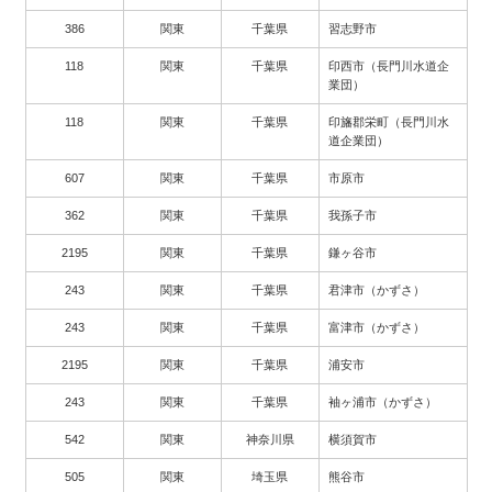
386
関東
千葉県
習志野市
118
関東
千葉県
印西市（長門川水道企
業団）
118
関東
千葉県
印旛郡栄町（長門川水
道企業団）
607
関東
千葉県
市原市
362
関東
千葉県
我孫子市
2195
関東
千葉県
鎌ヶ谷市
243
関東
千葉県
君津市（かずさ）
243
関東
千葉県
富津市（かずさ）
2195
関東
千葉県
浦安市
243
関東
千葉県
袖ヶ浦市（かずさ）
542
関東
神奈川県
横須賀市
505
関東
埼玉県
熊谷市