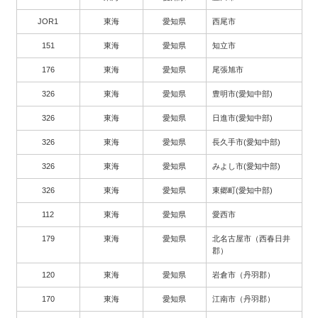
JOR1
東海
愛知県
西尾市
151
東海
愛知県
知立市
176
東海
愛知県
尾張旭市
326
東海
愛知県
豊明市(愛知中部)
326
東海
愛知県
日進市(愛知中部)
326
東海
愛知県
長久手市(愛知中部)
326
東海
愛知県
みよし市(愛知中部)
326
東海
愛知県
東郷町(愛知中部)
112
東海
愛知県
愛西市
179
東海
愛知県
北名古屋市（西春日井
郡）
120
東海
愛知県
岩倉市（丹羽郡）
170
東海
愛知県
江南市（丹羽郡）