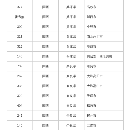
377
関西
兵庫県
高砂市
番号無
関西
兵庫県
川西市
309
関西
兵庫県
小野市
313
関西
兵庫県
南あわじ市
313
関西
兵庫県
淡路市
148
関西
兵庫県
川辺郡 猪名川町
739
関西
奈良県
奈良市
262
関西
奈良県
大和高田市
333
関西
奈良県
大和郡山市
322
関西
奈良県
天理市
404
関西
奈良県
橿原市
242
関西
奈良県
桜井市
146
関西
奈良県
五條市