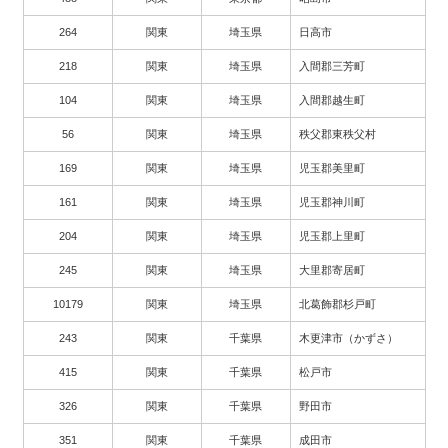
264
関東
埼玉県
日高市
218
関東
埼玉県
入間郡三芳町
104
関東
埼玉県
入間郡越生町
56
関東
埼玉県
秩父郡東秩父村
169
関東
埼玉県
児玉郡美里町
161
関東
埼玉県
児玉郡神川町
204
関東
埼玉県
児玉郡上里町
245
関東
埼玉県
大里郡寄居町
10179
関東
埼玉県
北葛飾郡杉戸町
243
関東
千葉県
木更津市（かずさ）
415
関東
千葉県
松戸市
326
関東
千葉県
野田市
351
関東
千葉県
成田市