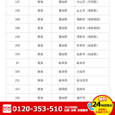
137
東海
愛知県
犬山市（丹羽郡）
130
東海
愛知県
あま市（海部郡）
168
東海
愛知県
飛島村（海部南部）
168
東海
愛知県
弥富市（海部南部）
148
東海
愛知県
津島市（海部郡）
209
東海
愛知県
常滑市（知多郡）
150
東海
愛知県
知多市（知多郡）
97
東海
岐阜県
岐阜市
335
東海
岐阜県
大垣市
211
東海
岐阜県
多治見市
167
東海
静岡県
熱海市
182
東海
愛知県
瀬戸市
263
東海
愛知県
豊川市