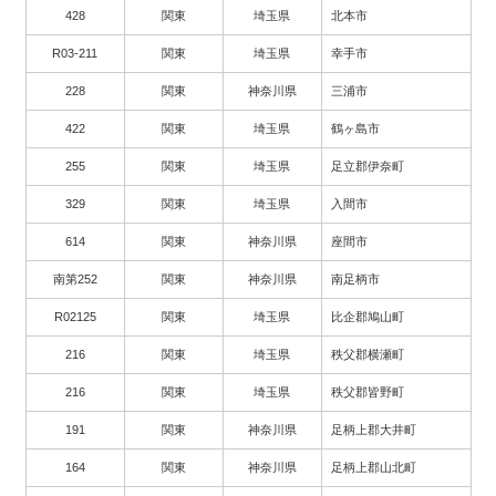
428
関東
埼玉県
北本市
R03-211
関東
埼玉県
幸手市
228
関東
神奈川県
三浦市
422
関東
埼玉県
鶴ヶ島市
255
関東
埼玉県
足立郡伊奈町
329
関東
埼玉県
入間市
614
関東
神奈川県
座間市
南第252
関東
神奈川県
南足柄市
R02125
関東
埼玉県
比企郡鳩山町
216
関東
埼玉県
秩父郡横瀬町
216
関東
埼玉県
秩父郡皆野町
191
関東
神奈川県
足柄上郡大井町
164
関東
神奈川県
足柄上郡山北町