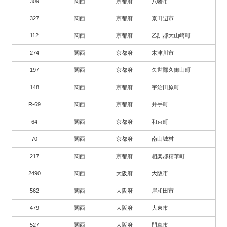
309
関西
京都府
八幡市
327
関西
京都府
京田辺市
112
関西
京都府
乙訓郡大山崎町
274
関西
京都府
木津川市
197
関西
京都府
久世郡久御山町
148
関西
京都府
宇治田原町
R-69
関西
京都府
井手町
64
関西
京都府
和束町
70
関西
京都府
南山城村
217
関西
京都府
相楽郡精華町
2490
関西
大阪府
大阪市
562
関西
大阪府
岸和田市
479
関西
大阪府
大東市
527
関西
大阪府
門真市