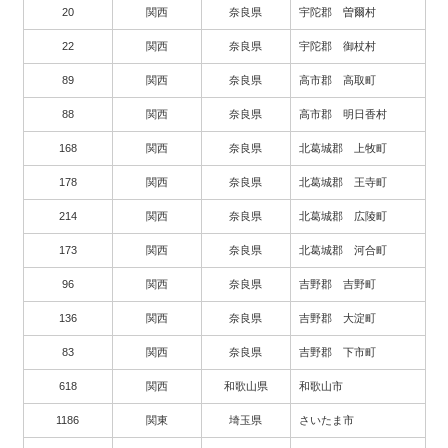
20
関西
奈良県
宇陀郡 曽爾村
22
関西
奈良県
宇陀郡 御杖村
89
関西
奈良県
高市郡 高取町
88
関西
奈良県
高市郡 明日香村
168
関西
奈良県
北葛城郡 上牧町
178
関西
奈良県
北葛城郡 王寺町
214
関西
奈良県
北葛城郡 広陵町
173
関西
奈良県
北葛城郡 河合町
96
関西
奈良県
吉野郡 吉野町
136
関西
奈良県
吉野郡 大淀町
83
関西
奈良県
吉野郡 下市町
618
関西
和歌山県
和歌山市
1186
関東
埼玉県
さいたま市