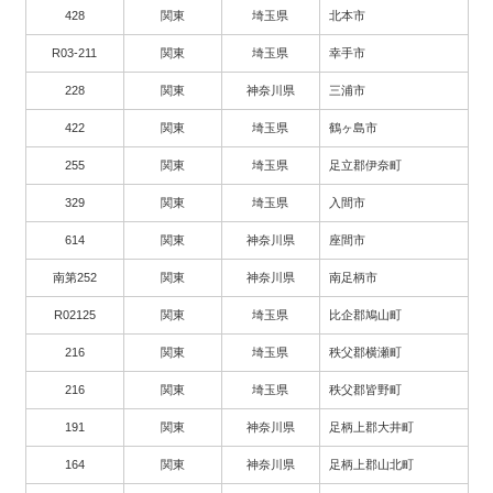
428
関東
埼玉県
北本市
R03-211
関東
埼玉県
幸手市
228
関東
神奈川県
三浦市
422
関東
埼玉県
鶴ヶ島市
255
関東
埼玉県
足立郡伊奈町
329
関東
埼玉県
入間市
614
関東
神奈川県
座間市
南第252
関東
神奈川県
南足柄市
R02125
関東
埼玉県
比企郡鳩山町
216
関東
埼玉県
秩父郡横瀬町
216
関東
埼玉県
秩父郡皆野町
191
関東
神奈川県
足柄上郡大井町
164
関東
神奈川県
足柄上郡山北町