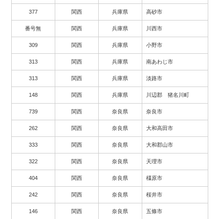
377
関西
兵庫県
高砂市
番号無
関西
兵庫県
川西市
309
関西
兵庫県
小野市
313
関西
兵庫県
南あわじ市
313
関西
兵庫県
淡路市
148
関西
兵庫県
川辺郡 猪名川町
739
関西
奈良県
奈良市
262
関西
奈良県
大和高田市
333
関西
奈良県
大和郡山市
322
関西
奈良県
天理市
404
関西
奈良県
橿原市
242
関西
奈良県
桜井市
146
関西
奈良県
五條市