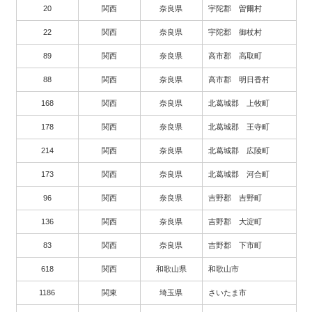
20
関西
奈良県
宇陀郡 曽爾村
22
関西
奈良県
宇陀郡 御杖村
89
関西
奈良県
高市郡 高取町
88
関西
奈良県
高市郡 明日香村
168
関西
奈良県
北葛城郡 上牧町
178
関西
奈良県
北葛城郡 王寺町
214
関西
奈良県
北葛城郡 広陵町
173
関西
奈良県
北葛城郡 河合町
96
関西
奈良県
吉野郡 吉野町
136
関西
奈良県
吉野郡 大淀町
83
関西
奈良県
吉野郡 下市町
618
関西
和歌山県
和歌山市
1186
関東
埼玉県
さいたま市