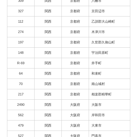
309
関西
京都府
八幡市
327
関西
京都府
京田辺市
112
関西
京都府
乙訓郡大山崎町
274
関西
京都府
木津川市
197
関西
京都府
久世郡久御山町
148
関西
京都府
宇治田原町
R-69
関西
京都府
井手町
64
関西
京都府
和束町
70
関西
京都府
南山城村
217
関西
京都府
相楽郡精華町
2490
関西
大阪府
大阪市
562
関西
大阪府
岸和田市
479
関西
大阪府
大東市
527
関西
大阪府
門真市