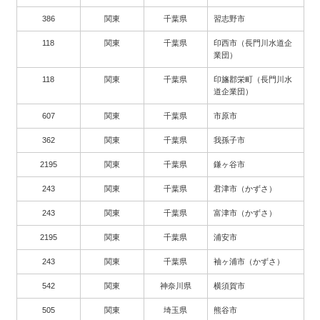
386
関東
千葉県
習志野市
118
関東
千葉県
印西市（長門川水道企
業団）
118
関東
千葉県
印旛郡栄町（長門川水
道企業団）
607
関東
千葉県
市原市
362
関東
千葉県
我孫子市
2195
関東
千葉県
鎌ヶ谷市
243
関東
千葉県
君津市（かずさ）
243
関東
千葉県
富津市（かずさ）
2195
関東
千葉県
浦安市
243
関東
千葉県
袖ヶ浦市（かずさ）
542
関東
神奈川県
横須賀市
505
関東
埼玉県
熊谷市