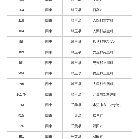
264
関東
埼玉県
日高市
218
関東
埼玉県
入間郡三芳町
104
関東
埼玉県
入間郡越生町
56
関東
埼玉県
秩父郡東秩父村
169
関東
埼玉県
児玉郡美里町
161
関東
埼玉県
児玉郡神川町
204
関東
埼玉県
児玉郡上里町
245
関東
埼玉県
大里郡寄居町
10179
関東
埼玉県
北葛飾郡杉戸町
243
関東
千葉県
木更津市（かずさ）
415
関東
千葉県
松戸市
326
関東
千葉県
野田市
351
関東
千葉県
成田市