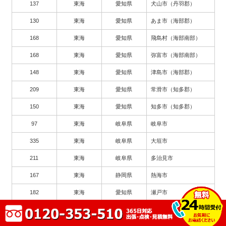
137
東海
愛知県
犬山市（丹羽郡）
130
東海
愛知県
あま市（海部郡）
168
東海
愛知県
飛島村（海部南部）
168
東海
愛知県
弥富市（海部南部）
148
東海
愛知県
津島市（海部郡）
209
東海
愛知県
常滑市（知多郡）
150
東海
愛知県
知多市（知多郡）
97
東海
岐阜県
岐阜市
335
東海
岐阜県
大垣市
211
東海
岐阜県
多治見市
167
東海
静岡県
熱海市
182
東海
愛知県
瀬戸市
263
東海
愛知県
豊川市