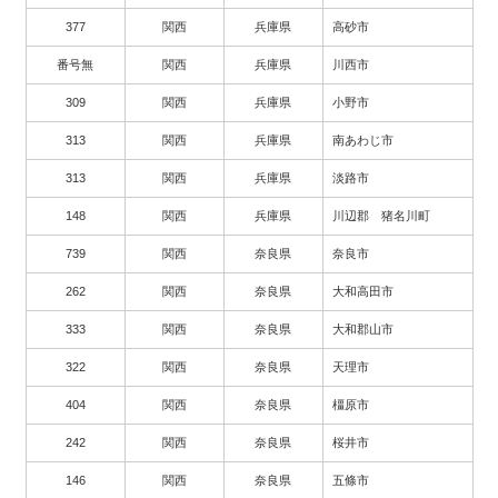
377
関西
兵庫県
高砂市
番号無
関西
兵庫県
川西市
309
関西
兵庫県
小野市
313
関西
兵庫県
南あわじ市
313
関西
兵庫県
淡路市
148
関西
兵庫県
川辺郡 猪名川町
739
関西
奈良県
奈良市
262
関西
奈良県
大和高田市
333
関西
奈良県
大和郡山市
322
関西
奈良県
天理市
404
関西
奈良県
橿原市
242
関西
奈良県
桜井市
146
関西
奈良県
五條市