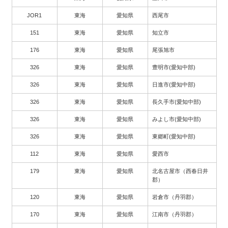
JOR1
東海
愛知県
西尾市
151
東海
愛知県
知立市
176
東海
愛知県
尾張旭市
326
東海
愛知県
豊明市(愛知中部)
326
東海
愛知県
日進市(愛知中部)
326
東海
愛知県
長久手市(愛知中部)
326
東海
愛知県
みよし市(愛知中部)
326
東海
愛知県
東郷町(愛知中部)
112
東海
愛知県
愛西市
179
東海
愛知県
北名古屋市（西春日井
郡）
120
東海
愛知県
岩倉市（丹羽郡）
170
東海
愛知県
江南市（丹羽郡）