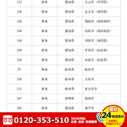
137
東海
愛知県
犬山市（丹羽郡）
130
東海
愛知県
あま市（海部郡）
168
東海
愛知県
飛島村（海部南部）
168
東海
愛知県
弥富市（海部南部）
148
東海
愛知県
津島市（海部郡）
209
東海
愛知県
常滑市（知多郡）
150
東海
愛知県
知多市（知多郡）
97
東海
岐阜県
岐阜市
335
東海
岐阜県
大垣市
211
東海
岐阜県
多治見市
167
東海
静岡県
熱海市
182
東海
愛知県
瀬戸市
263
東海
愛知県
豊川市