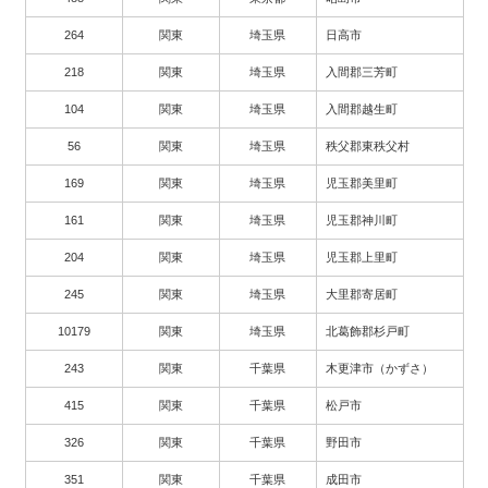
264
関東
埼玉県
日高市
218
関東
埼玉県
入間郡三芳町
104
関東
埼玉県
入間郡越生町
56
関東
埼玉県
秩父郡東秩父村
169
関東
埼玉県
児玉郡美里町
161
関東
埼玉県
児玉郡神川町
204
関東
埼玉県
児玉郡上里町
245
関東
埼玉県
大里郡寄居町
10179
関東
埼玉県
北葛飾郡杉戸町
243
関東
千葉県
木更津市（かずさ）
415
関東
千葉県
松戸市
326
関東
千葉県
野田市
351
関東
千葉県
成田市