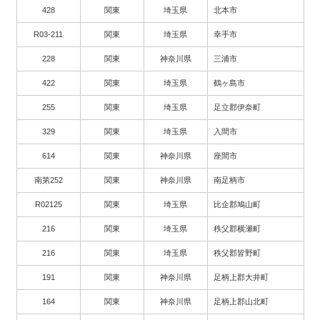
428
関東
埼玉県
北本市
R03-211
関東
埼玉県
幸手市
228
関東
神奈川県
三浦市
422
関東
埼玉県
鶴ヶ島市
255
関東
埼玉県
足立郡伊奈町
329
関東
埼玉県
入間市
614
関東
神奈川県
座間市
南第252
関東
神奈川県
南足柄市
R02125
関東
埼玉県
比企郡鳩山町
216
関東
埼玉県
秩父郡横瀬町
216
関東
埼玉県
秩父郡皆野町
191
関東
神奈川県
足柄上郡大井町
164
関東
神奈川県
足柄上郡山北町