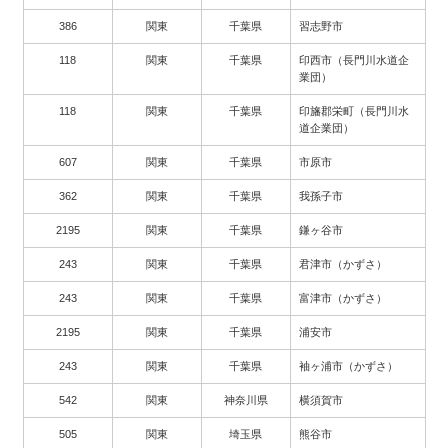
386
関東
千葉県
習志野市
118
関東
千葉県
印西市（長門川水道企
業団）
118
関東
千葉県
印旛郡栄町（長門川水
道企業団）
607
関東
千葉県
市原市
362
関東
千葉県
我孫子市
2195
関東
千葉県
鎌ヶ谷市
243
関東
千葉県
君津市（かずさ）
243
関東
千葉県
富津市（かずさ）
2195
関東
千葉県
浦安市
243
関東
千葉県
袖ヶ浦市（かずさ）
542
関東
神奈川県
横須賀市
505
関東
埼玉県
熊谷市