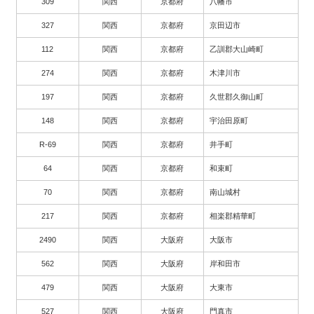
309
関西
京都府
八幡市
327
関西
京都府
京田辺市
112
関西
京都府
乙訓郡大山崎町
274
関西
京都府
木津川市
197
関西
京都府
久世郡久御山町
148
関西
京都府
宇治田原町
R-69
関西
京都府
井手町
64
関西
京都府
和束町
70
関西
京都府
南山城村
217
関西
京都府
相楽郡精華町
2490
関西
大阪府
大阪市
562
関西
大阪府
岸和田市
479
関西
大阪府
大東市
527
関西
大阪府
門真市