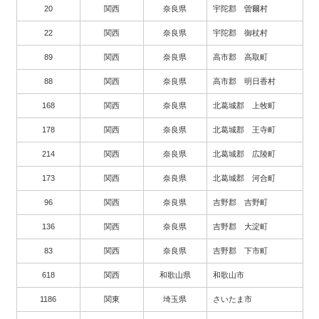
20
関西
奈良県
宇陀郡 曽爾村
22
関西
奈良県
宇陀郡 御杖村
89
関西
奈良県
高市郡 高取町
88
関西
奈良県
高市郡 明日香村
168
関西
奈良県
北葛城郡 上牧町
178
関西
奈良県
北葛城郡 王寺町
214
関西
奈良県
北葛城郡 広陵町
173
関西
奈良県
北葛城郡 河合町
96
関西
奈良県
吉野郡 吉野町
136
関西
奈良県
吉野郡 大淀町
83
関西
奈良県
吉野郡 下市町
618
関西
和歌山県
和歌山市
1186
関東
埼玉県
さいたま市