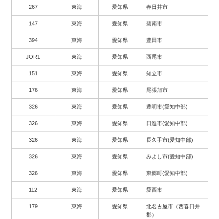
267
東海
愛知県
春日井市
147
東海
愛知県
碧南市
394
東海
愛知県
豊田市
JOR1
東海
愛知県
西尾市
151
東海
愛知県
知立市
176
東海
愛知県
尾張旭市
326
東海
愛知県
豊明市(愛知中部)
326
東海
愛知県
日進市(愛知中部)
326
東海
愛知県
長久手市(愛知中部)
326
東海
愛知県
みよし市(愛知中部)
326
東海
愛知県
東郷町(愛知中部)
112
東海
愛知県
愛西市
179
東海
愛知県
北名古屋市（西春日井
郡）