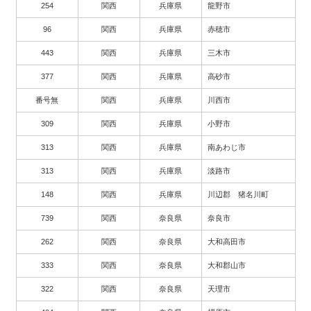
254
関西
兵庫県
龍野市
96
関西
兵庫県
赤穂市
443
関西
兵庫県
三木市
377
関西
兵庫県
高砂市
番号無
関西
兵庫県
川西市
309
関西
兵庫県
小野市
313
関西
兵庫県
南あわじ市
313
関西
兵庫県
淡路市
148
関西
兵庫県
川辺郡 猪名川町
739
関西
奈良県
奈良市
262
関西
奈良県
大和高田市
333
関西
奈良県
大和郡山市
322
関西
奈良県
天理市