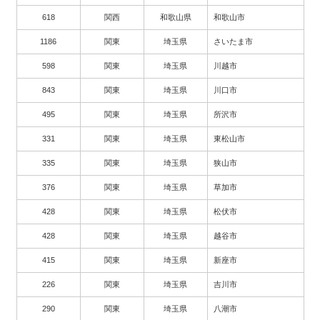
618
関西
和歌山県
和歌山市
1186
関東
埼玉県
さいたま市
598
関東
埼玉県
川越市
843
関東
埼玉県
川口市
495
関東
埼玉県
所沢市
331
関東
埼玉県
東松山市
335
関東
埼玉県
狭山市
376
関東
埼玉県
草加市
428
関東
埼玉県
松伏市
428
関東
埼玉県
越谷市
415
関東
埼玉県
新座市
226
関東
埼玉県
吉川市
290
関東
埼玉県
八潮市