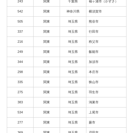
243
関東
千葉県
袖ヶ浦市（かずさ）
542
関東
神奈川県
横須賀市
505
関東
埼玉県
熊谷市
337
関東
埼玉県
行田市
216
関東
埼玉県
秩父市
249
関東
埼玉県
飯能市
344
関東
埼玉県
加須市
298
関東
埼玉県
本庄市
335
関東
埼玉県
狭山市
275
関東
埼玉県
羽生市
383
関東
埼玉県
鴻巣市
534
関東
埼玉県
上尾市
277
関東
埼玉県
蕨市
369
関東
埼玉県
戸田市