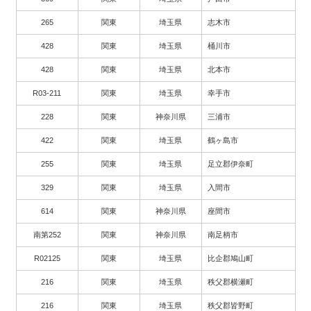
265
関東
埼玉県
志木市
428
関東
埼玉県
桶川市
428
関東
埼玉県
北本市
R03-211
関東
埼玉県
幸手市
228
関東
神奈川県
三浦市
422
関東
埼玉県
鶴ヶ島市
255
関東
埼玉県
足立郡伊奈町
329
関東
埼玉県
入間市
614
関東
神奈川県
座間市
南第252
関東
神奈川県
南足柄市
R02125
関東
埼玉県
比企郡鳩山町
216
関東
埼玉県
秩父郡横瀬町
216
関東
埼玉県
秩父郡皆野町