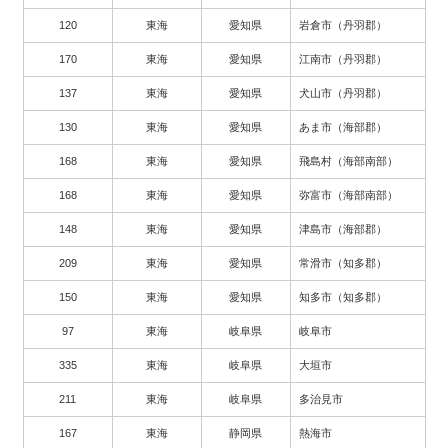
120
東海
愛知県
岩倉市（丹羽郡）
170
東海
愛知県
江南市（丹羽郡）
137
東海
愛知県
犬山市（丹羽郡）
130
東海
愛知県
あま市（海部郡）
168
東海
愛知県
飛島村（海部南部）
168
東海
愛知県
弥富市（海部南部）
148
東海
愛知県
津島市（海部郡）
209
東海
愛知県
常滑市（知多郡）
150
東海
愛知県
知多市（知多郡）
97
東海
岐阜県
岐阜市
335
東海
岐阜県
大垣市
211
東海
岐阜県
多治見市
167
東海
静岡県
熱海市