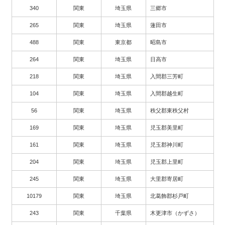
340
関東
埼玉県
三郷市
265
関東
埼玉県
蓮田市
488
関東
東京都
昭島市
264
関東
埼玉県
日高市
218
関東
埼玉県
入間郡三芳町
104
関東
埼玉県
入間郡越生町
56
関東
埼玉県
秩父郡東秩父村
169
関東
埼玉県
児玉郡美里町
161
関東
埼玉県
児玉郡神川町
204
関東
埼玉県
児玉郡上里町
245
関東
埼玉県
大里郡寄居町
10179
関東
埼玉県
北葛飾郡杉戸町
243
関東
千葉県
木更津市（かずさ）