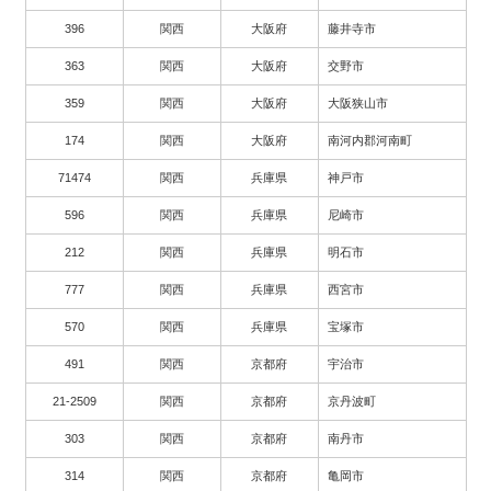
396
関西
大阪府
藤井寺市
363
関西
大阪府
交野市
359
関西
大阪府
大阪狭山市
174
関西
大阪府
南河内郡河南町
71474
関西
兵庫県
神戸市
596
関西
兵庫県
尼崎市
212
関西
兵庫県
明石市
777
関西
兵庫県
西宮市
570
関西
兵庫県
宝塚市
491
関西
京都府
宇治市
21-2509
関西
京都府
京丹波町
303
関西
京都府
南丹市
314
関西
京都府
亀岡市