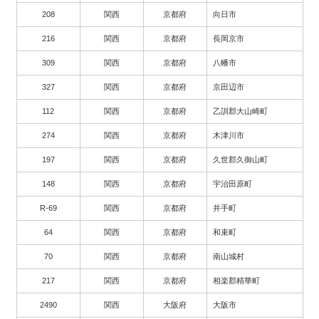
208
関西
京都府
向日市
216
関西
京都府
長岡京市
309
関西
京都府
八幡市
327
関西
京都府
京田辺市
112
関西
京都府
乙訓郡大山崎町
274
関西
京都府
木津川市
197
関西
京都府
久世郡久御山町
148
関西
京都府
宇治田原町
R-69
関西
京都府
井手町
64
関西
京都府
和束町
70
関西
京都府
南山城村
217
関西
京都府
相楽郡精華町
2490
関西
大阪府
大阪市