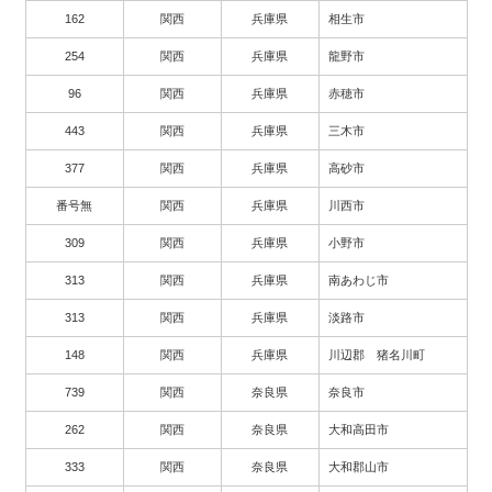
162
関西
兵庫県
相生市
254
関西
兵庫県
龍野市
96
関西
兵庫県
赤穂市
443
関西
兵庫県
三木市
377
関西
兵庫県
高砂市
番号無
関西
兵庫県
川西市
309
関西
兵庫県
小野市
313
関西
兵庫県
南あわじ市
313
関西
兵庫県
淡路市
148
関西
兵庫県
川辺郡 猪名川町
739
関西
奈良県
奈良市
262
関西
奈良県
大和高田市
333
関西
奈良県
大和郡山市