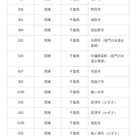
326
関東
千葉県
野田市
351
関東
千葉県
成田市
386
関東
千葉県
習志野市
118
関東
千葉県
印西市（長門川水道企
業団）
118
関東
千葉県
印旛郡栄町（長門川水
道企業団）
607
関東
千葉県
市原市
362
関東
千葉県
我孫子市
2195
関東
千葉県
鎌ヶ谷市
243
関東
千葉県
君津市（かずさ）
243
関東
千葉県
富津市（かずさ）
2195
関東
千葉県
浦安市
243
関東
千葉県
袖ヶ浦市（かずさ）