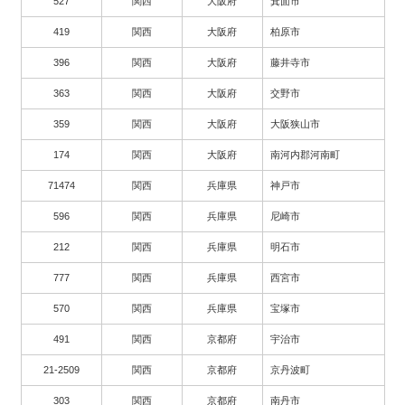
527
関西
大阪府
箕面市
419
関西
大阪府
柏原市
396
関西
大阪府
藤井寺市
363
関西
大阪府
交野市
359
関西
大阪府
大阪狭山市
174
関西
大阪府
南河内郡河南町
71474
関西
兵庫県
神戸市
596
関西
兵庫県
尼崎市
212
関西
兵庫県
明石市
777
関西
兵庫県
西宮市
570
関西
兵庫県
宝塚市
491
関西
京都府
宇治市
21-2509
関西
京都府
京丹波町
303
関西
京都府
南丹市