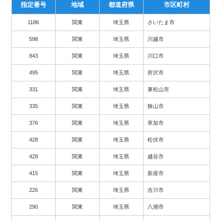
指定番号
地域
都道府県
市区町村
1186
関東
埼玉県
さいたま市
598
関東
埼玉県
川越市
843
関東
埼玉県
川口市
495
関東
埼玉県
所沢市
331
関東
埼玉県
東松山市
335
関東
埼玉県
狭山市
376
関東
埼玉県
草加市
428
関東
埼玉県
松伏市
428
関東
埼玉県
越谷市
415
関東
埼玉県
新座市
226
関東
埼玉県
吉川市
290
関東
埼玉県
八潮市