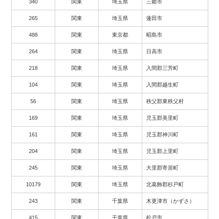
340
関東
埼玉県
三郷市
265
関東
埼玉県
蓮田市
488
関東
東京都
昭島市
264
関東
埼玉県
日高市
218
関東
埼玉県
入間郡三芳町
104
関東
埼玉県
入間郡越生町
56
関東
埼玉県
秩父郡東秩父村
169
関東
埼玉県
児玉郡美里町
161
関東
埼玉県
児玉郡神川町
204
関東
埼玉県
児玉郡上里町
245
関東
埼玉県
大里郡寄居町
10179
関東
埼玉県
北葛飾郡杉戸町
243
関東
千葉県
木更津市（かずさ）
415
関東
千葉県
松戸市