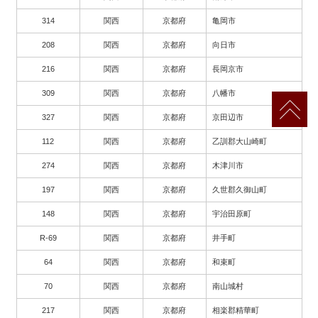
314
関西
京都府
亀岡市
208
関西
京都府
向日市
216
関西
京都府
長岡京市
309
関西
京都府
八幡市
327
関西
京都府
京田辺市
112
関西
京都府
乙訓郡大山崎町
274
関西
京都府
木津川市
197
関西
京都府
久世郡久御山町
148
関西
京都府
宇治田原町
R-69
関西
京都府
井手町
64
関西
京都府
和束町
70
関西
京都府
南山城村
217
関西
京都府
相楽郡精華町