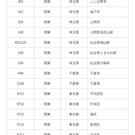
302
関東
埼玉県
ふじみ野市
422
関東
埼玉県
坂戸市
329
関東
埼玉県
入間市
148
関東
埼玉県
入間郡毛呂山町
R02125
関東
埼玉県
比企郡鳩山町
109
関東
埼玉県
比企郡ときがわ町
156
関東
埼玉県
比企郡川島町
448
関東
千葉県
千葉市
2195
関東
千葉県
千葉県
9712
関東
東京都
千代田区
9712
関東
東京都
中央区
9712
関東
東京都
港区
9712
関東
東京都
新宿区
9712
関東
東京都
文京区