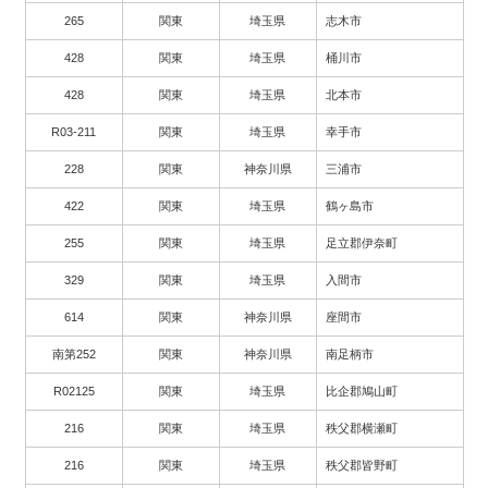
265
関東
埼玉県
志木市
428
関東
埼玉県
桶川市
428
関東
埼玉県
北本市
R03-211
関東
埼玉県
幸手市
228
関東
神奈川県
三浦市
422
関東
埼玉県
鶴ヶ島市
255
関東
埼玉県
足立郡伊奈町
329
関東
埼玉県
入間市
614
関東
神奈川県
座間市
南第252
関東
神奈川県
南足柄市
R02125
関東
埼玉県
比企郡鳩山町
216
関東
埼玉県
秩父郡横瀬町
216
関東
埼玉県
秩父郡皆野町