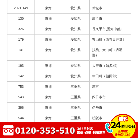
2021-149
東海
愛知県
新城市
130
東海
愛知県
高浜市
326
東海
愛知県
長久手市(愛知中部)
179
東海
愛知県
豊山町（西春日井郡）
141
東海
愛知県
扶桑、大口町（丹羽
郡）
193
東海
愛知県
大府市（知多郡）
142
東海
愛知県
幸田町（額田郡）
753
東海
三重県
津市
543
東海
三重県
四日市市
396
東海
三重県
伊勢市
544
東海
三重県
松阪市
571
東海
三重県
鈴鹿市